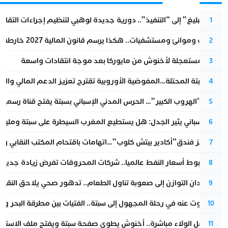
من “التبليغ” إلى “التنفيذ”.. دورية جديدة لوهبي لتنظيم إجراءات التقا
1
قطارات وموانئ ومستشفيات.. هكذا يرسم قانون المالية 2027 خارطة المغرب المقبل
2
عودة مستعجلة لأخنوش من مايوركا بعد موجة انتقادات واسعة
3
أزمة سبتة المحتلة…المفوضية الأوروبية تقترح تعزيز الدعم المالي والت
4
عملية “الهروب الكبير”… الحرس المدني الإسباني بسبتة يفتح قناة رسمية
5
تقرير إسباني يثير الجدل: هل يستطيع المغرب السيطرة على سبتة ومليلي
6
أزمة تهز فندق“أكادير بيتش كلوب”…اتهامات باقتحام المكتب النقابي وم
7
رغم هبوط أسعار النفط عالميا.. شركات المحروقات تفرض زيادة جديدة
8
من فقدان التوازن إلى صعوبة تناول الطعام.. تدهور صحي يلاحق النقيب ز
9
المسكوت عنه في رحلة المجهول إلى سبتة.. الفتيات بين مطرقة البحر وسن
10
بعد حفل الولاء مباشرة.. أخنوش يطوي صفحة سبتة ويفتح ملف الاستجم
11