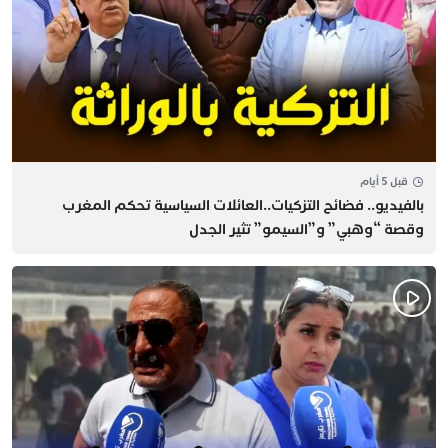
قبل 5 أيام
بالفيديو.. فضائح التزكيات..العائلات السياسية تحكم المغرب
وقصة “وهبي” و”السيمو” تثير الجدل