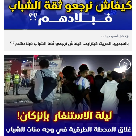
قبل أسبوع واحد
بالفيديو..الحريك كيتزايد.. كيفاش نرجعو ثقة الشباب فبلادهم؟؟