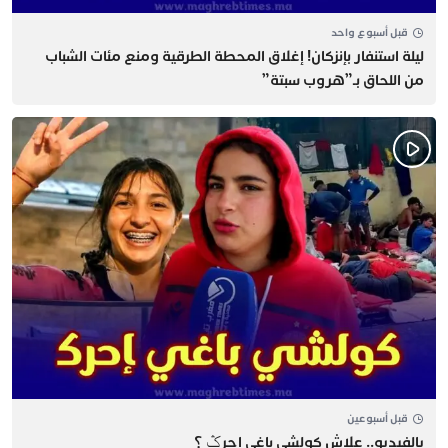
قبل أسبوع واحد
​ليلة استنفار بإنزكان! إغلاق المحطة الطرقية ومنع مئات الشباب
من اللحاق بـ”هروب سبتة”
قبل أسبوعين
يالفيديو.. علاش كولشي باغي إحرݣ ؟