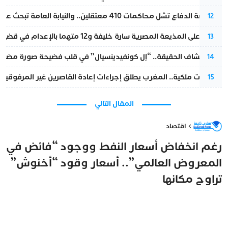
مقاطعة الدفاع تشل محاكمات 410 معتقلين.. والنيابة العامة تبحث عن حل قانوني
12
الحكم على المذيعة المصرية سارة خليفة و12 متهما بالإعدام في قضية هزت بلاد الفراعنة
13
بعد انكشاف الحقيقة.. “إل كونفيدينسيال” في قلب فضيحة صورة مضللة
14
بتعليمات ملكية.. المغرب يطلق إجراءات إعادة القاصرين غير المرفوقين 
15
المقال التالي
اقتصاد
رغم انخفاض أسعار النفط ووجود “فائض في
المعروض العالمي”.. أسعار وقود “أخنوش”
تراوح مكانها
مغرب تايمز
16 أكتوبر 2025 - 09:35