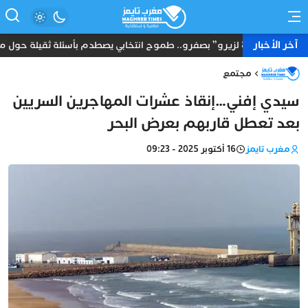
آخر الأخبار
“8 لزيرو” بصفرو.. طموح انتخابي يصطدم بأسئلة ثقيلة حول ماضي أحد مرشحي الأحرار بأمريكا
مجتمع
سيدي إفني…إنقاذ عشرات المهاجرين السريين
بعد تعطل قاربهم بعرض البحر
مغرب تايمز
16 أكتوبر 2025 - 09:23