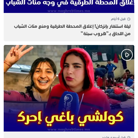
قبل 6 أيام
​ليلة استنفار بإنزكان! إغلاق المحطة الطرقية ومنع مئات الشباب
من اللحاق بـ”هروب سبتة”
قبل أسبوع واحد