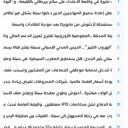
تطورات مثيرة في واقعة الاعتداء على سائح بريطاني بالقليعة.. و”البوف
1
إسبانيا تعلن إعادة جميع المهاجرين الذين دخلوا سبتة بشكل غير نظامي
2
عودة مستعجلة لأخنوش من مايوركا بعد موجة انتقادات واسعة
3
أزمة سبتة المحتلة…المفوضية الأوروبية تقترح تعزيز الدعم المالي والت
4
عملية “الهروب الكبير”… الحرس المدني الإسباني بسبتة يفتح قناة رسمية
5
تقرير إسباني يثير الجدل: هل يستطيع المغرب السيطرة على سبتة ومليلي
6
الداخلية تتدخل لحماية موظفي الجماعات من المنتخبين وتسحب ملف الت
7
رغم هبوط أسعار النفط عالميا.. شركات المحروقات تفرض زيادة جديدة
8
بعد حفل الولاء مباشرة.. أخنوش يطوي صفحة سبتة ويفتح ملف الاستجم
9
مقاطعة الدفاع تشل محاكمات 410 معتقلين.. والنيابة العامة تبحث عن حل قانوني
10
المسكوت عنه في رحلة المجهول إلى سبتة.. الفتيات بين مطرقة البحر وسن
11
الحكم على المذيعة المصرية سارة خليفة و12 متهما بالإعدام في قضية هزت بلاد الفراعنة
12