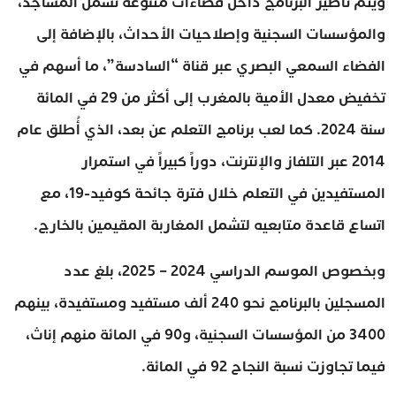
ويتم تأطير البرنامج داخل فضاءات متنوعة تشمل المساجد،
والمؤسسات السجنية وإصلاحيات الأحداث، بالإضافة إلى
الفضاء السمعي البصري عبر قناة “السادسة”، ما أسهم في
تخفيض معدل الأمية بالمغرب إلى أكثر من 29 في المائة
سنة 2024. كما لعب برنامج التعلم عن بعد، الذي أُطلق عام
2014 عبر التلفاز والإنترنت، دوراً كبيراً في استمرار
المستفيدين في التعلم خلال فترة جائحة كوفيد-19، مع
اتساع قاعدة متابعيه لتشمل المغاربة المقيمين بالخارج.
وبخصوص الموسم الدراسي 2024 – 2025، بلغ عدد
المسجلين بالبرنامج نحو 240 ألف مستفيد ومستفيدة، بينهم
3400 من المؤسسات السجنية، و90 في المائة منهم إناث،
فيما تجاوزت نسبة النجاح 92 في المائة.