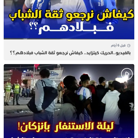
قبل 6 أيام
بالفيديو..الحريك كيتزايد.. كيفاش نرجعو ثقة الشباب فبلادهم؟؟