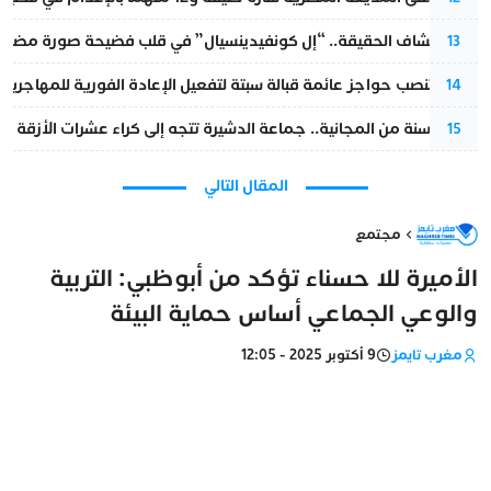
بعد انكشاف الحقيقة.. “إل كونفيدينسيال” في قلب فضيحة صورة مضللة
13
إسبانيا تنصب حواجز عائمة قبالة سبتة لتفعيل الإعادة الفورية للمهاجرين
14
بعد 13 سنة من المجانية.. جماعة الدشيرة تتجه إلى كراء عشرات الأزقة و”الشوارع”.. هل أصبح المواطن الحل الأسهل لسد عجز المداخيل؟
15
المقال التالي
مجتمع
الأميرة للا حسناء تؤكد من أبوظبي: التربية
والوعي الجماعي أساس حماية البيئة
مغرب تايمز
9 أكتوبر 2025 - 12:05