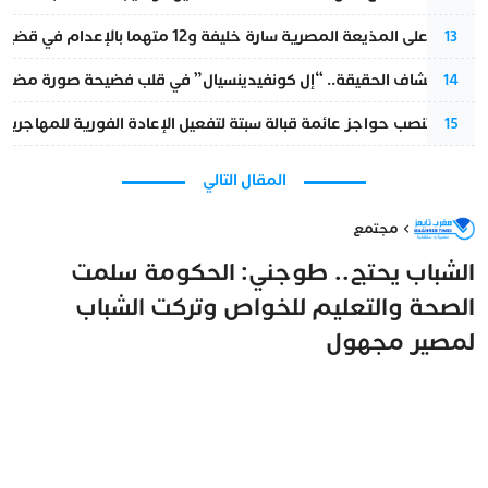
الحكم على المذيعة المصرية سارة خليفة و12 متهما بالإعدام في قضية هزت بلاد الفراعنة
13
بعد انكشاف الحقيقة.. “إل كونفيدينسيال” في قلب فضيحة صورة مضللة
14
إسبانيا تنصب حواجز عائمة قبالة سبتة لتفعيل الإعادة الفورية للمهاجرين
15
المقال التالي
مجتمع
الشباب يحتج.. طوجني: الحكومة سلمت
الصحة والتعليم للخواص وتركت الشباب
لمصير مجهول
مغرب تايمز
4 أكتوبر 2025 - 21:39