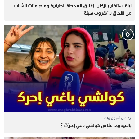
​ليلة استنفار بإنزكان! إغلاق المحطة الطرقية ومنع مئات الشباب
من اللحاق بـ”هروب سبتة”
قبل أسبوع واحد
يالفيديو.. علاش كولشي باغي إحرݣ ؟