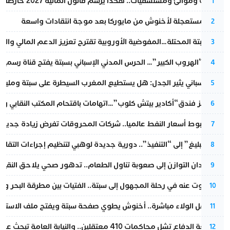
قطارات وموانئ ومستشفيات.. هكذا يرسم قانون المالية 2027 خارطة المغرب المقبل
1
عودة مستعجلة لأخنوش من مايوركا بعد موجة انتقادات واسعة
2
أزمة سبتة المحتلة…المفوضية الأوروبية تقترح تعزيز الدعم المالي والت
3
عملية “الهروب الكبير”… الحرس المدني الإسباني بسبتة يفتح قناة رسمية
4
تقرير إسباني يثير الجدل: هل يستطيع المغرب السيطرة على سبتة ومليلي
5
أزمة تهز فندق“أكادير بيتش كلوب”…اتهامات باقتحام المكتب النقابي وم
6
رغم هبوط أسعار النفط عالميا.. شركات المحروقات تفرض زيادة جديدة
7
من “التبليغ” إلى “التنفيذ”.. دورية جديدة لوهبي لتنظيم إجراءات التقا
8
من فقدان التوازن إلى صعوبة تناول الطعام.. تدهور صحي يلاحق النقيب ز
9
المسكوت عنه في رحلة المجهول إلى سبتة.. الفتيات بين مطرقة البحر وسن
10
بعد حفل الولاء مباشرة.. أخنوش يطوي صفحة سبتة ويفتح ملف الاستجم
11
مقاطعة الدفاع تشل محاكمات 410 معتقلين.. والنيابة العامة تبحث عن حل قانوني
12