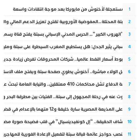
عودة مستعجلة لأخنوش من مايوركا بعد موجة انتقادات واسعة
1
أزمة سبتة المحتلة…المفوضية الأوروبية تقترح تعزيز الدعم المالي والت
2
عملية “الهروب الكبير”… الحرس المدني الإسباني بسبتة يفتح قناة رسمية
3
تقرير إسباني يثير الجدل: هل يستطيع المغرب السيطرة على سبتة ومليلي
4
رغم هبوط أسعار النفط عالميا.. شركات المحروقات تفرض زيادة جديدة
5
بعد حفل الولاء مباشرة.. أخنوش يطوي صفحة سبتة ويفتح ملف الاستجم
6
مقاطعة الدفاع تشل محاكمات 410 معتقلين.. والنيابة العامة تبحث عن حل قانوني
7
المسكوت عنه في رحلة المجهول إلى سبتة.. الفتيات بين مطرقة البحر وسن
8
الحكم على المذيعة المصرية سارة خليفة و12 متهما بالإعدام في قضية هزت بلاد الفراعنة
9
بعد انكشاف الحقيقة.. “إل كونفيدينسيال” في قلب فضيحة صورة مضللة
10
إسبانيا تنصب حواجز عائمة قبالة سبتة لتفعيل الإعادة الفورية للمهاجرين
11