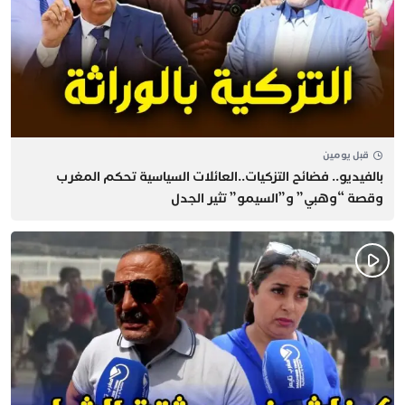
قبل يومين
بالفيديو.. فضائح التزكيات..العائلات السياسية تحكم المغرب
وقصة “وهبي” و”السيمو” تثير الجدل