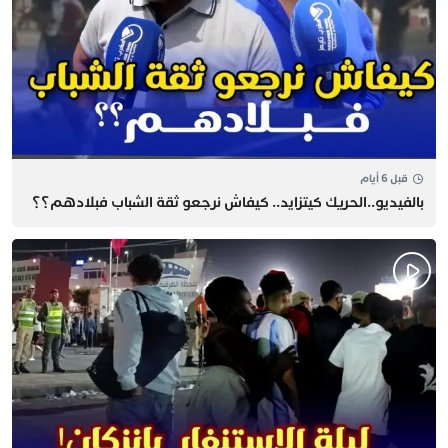
قبل 6 أيام
بالفيديو..الحريك كيتزايد.. كيفاش نرجعو ثقة الشباب فبلادهم؟؟