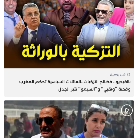
قبل يومين
بالفيديو.. فضائح التزكيات..العائلات السياسية تحكم المغرب
وقصة “وهبي” و”السيمو” تثير الجدل