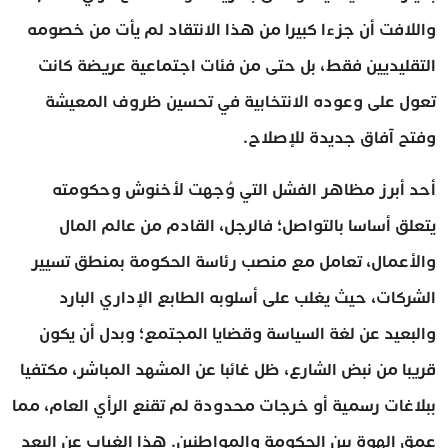
واللافت أن جزءا كبيرا من هذا الانتقاد لم يأت من خصومه
التقليديين فقط، بل حتى من فئات اجتماعية عريضة كانت
تعول على وعوده الانتخابية في تحسين ظروف المعيشة
وفتح آفاق جديدة للإصلاح.
أحد أبرز مظاهر الفشل التي وُجهت لأخنوش وحكومته
يتعلق أساسا بالتواصل؛ فالرجل، القادم من عالم المال
والأعمال، تعامل مع منصب رئاسة الحكومة بمنطق تسيير
الشركات، حيث يغلب على أسلوبه الطابع الإداري البارد
والبعيد عن لغة السياسة وقضايا المجتمع؛ وبدل أن يكون
قريبا من نبض الشارع، ظل غائبا عن المشهد المباشر، مكتفيا
ببلاغات رسمية أو خرجات محدودة لم تقنع الرأي العام، مما
عمق الهوة بين الحكومة والمواطنين. هذا الغياب عن البعد