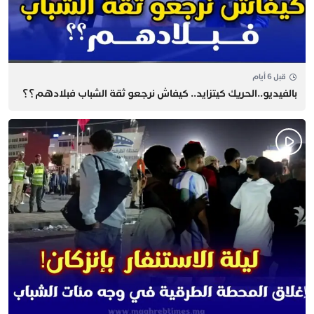
قبل 6 أيام
بالفيديو..الحريك كيتزايد.. كيفاش نرجعو ثقة الشباب فبلادهم؟؟