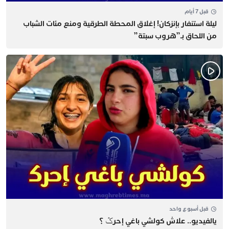
قبل 7 أيام
​ليلة استنفار بإنزكان! إغلاق المحطة الطرقية ومنع مئات الشباب
من اللحاق بـ”هروب سبتة”
قبل أسبوع واحد
يالفيديو.. علاش كولشي باغي إحرݣ ؟