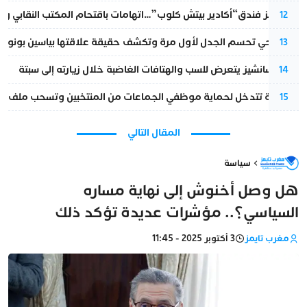
أزمة تهز فندق“أكادير بيتش كلوب”…اتهامات باقتحام المكتب النقابي وم
12
نورا فتحي تحسم الجدل لأول مرة وتكشف حقيقة علاقتها بياسين بونو
13
بيدرو سانشيز يتعرض للسب والهتافات الغاضبة خلال زيارته إلى سبتة
14
الداخلية تتدخل لحماية موظفي الجماعات من المنتخبين وتسحب ملف الت
15
المقال التالي
سياسة
هل وصل أخنوش إلى نهاية مساره
السياسي؟.. مؤشرات عديدة تؤكد ذلك
مغرب تايمز
3 أكتوبر 2025 - 11:45