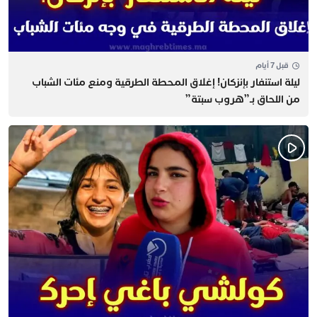
قبل 7 أيام
​ليلة استنفار بإنزكان! إغلاق المحطة الطرقية ومنع مئات الشباب
من اللحاق بـ”هروب سبتة”