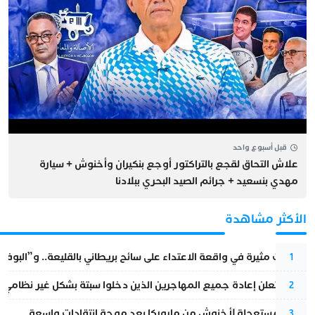
قبل أسبوع واحد
علاش التحاق لقجع بالتراكتور أوجع بنكيران وأخنوش + سيارة
مهدي بنسعيد + جرائم الصيد البحري ببلادنا
الأكثر مشاهدة
تطورات مثيرة في واقعة الاعتداء على سائح بريطاني بالقليعة.. و”البوف
1
إسبانيا تعلن إعادة جميع المهاجرين الذين دخلوا سبتة بشكل غير نظامي
2
عودة مستعجلة لأخنوش من مايوركا بعد موجة انتقادات واسعة
3