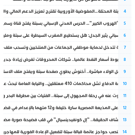
أزمة سبتة المحتلة…المفوضية الأوروبية تقترح تعزيز الدعم المالي والت
4
عملية “الهروب الكبير”… الحرس المدني الإسباني بسبتة يفتح قناة رسمية
5
تقرير إسباني يثير الجدل: هل يستطيع المغرب السيطرة على سبتة ومليلي
6
الداخلية تتدخل لحماية موظفي الجماعات من المنتخبين وتسحب ملف الت
7
رغم هبوط أسعار النفط عالميا.. شركات المحروقات تفرض زيادة جديدة
8
بعد حفل الولاء مباشرة.. أخنوش يطوي صفحة سبتة ويفتح ملف الاستجم
9
مقاطعة الدفاع تشل محاكمات 410 معتقلين.. والنيابة العامة تبحث عن حل قانوني
10
المسكوت عنه في رحلة المجهول إلى سبتة.. الفتيات بين مطرقة البحر وسن
11
الحكم على المذيعة المصرية سارة خليفة و12 متهما بالإعدام في قضية هزت بلاد الفراعنة
12
بعد انكشاف الحقيقة.. “إل كونفيدينسيال” في قلب فضيحة صورة مضللة
13
إسبانيا تنصب حواجز عائمة قبالة سبتة لتفعيل الإعادة الفورية للمهاجرين
14