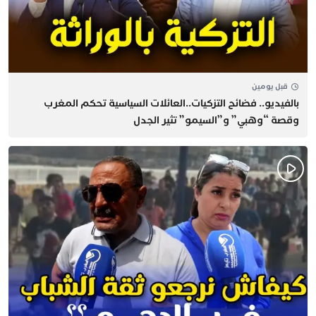
قبل يومين
بالفيديو.. فضائح التزكيات..العائلات السياسية تحكم المغرب
وقصة “وهبي” و”السيمو” تثير الجدل