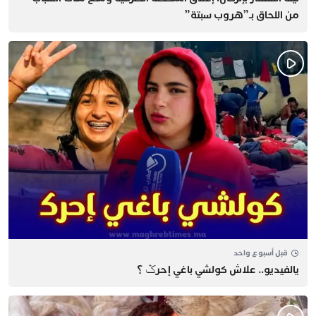
من اللحاق بـ”هروب سبتة”
قبل أسبوع واحد
يالفيديو.. علاش كولشي باغي إحرݣ ؟