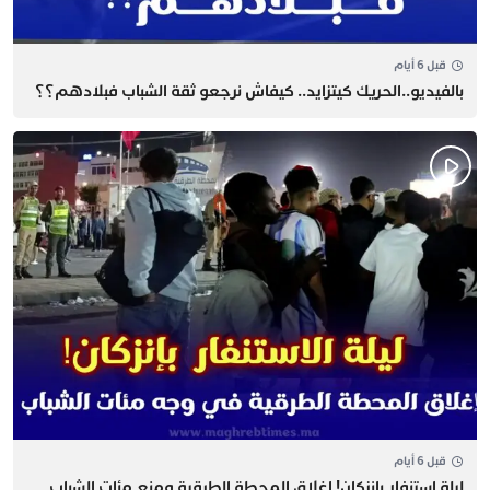
قبل 6 أيام
بالفيديو..الحريك كيتزايد.. كيفاش نرجعو ثقة الشباب فبلادهم؟؟
قبل 6 أيام
​ليلة استنفار بإنزكان! إغلاق المحطة الطرقية ومنع مئات الشباب