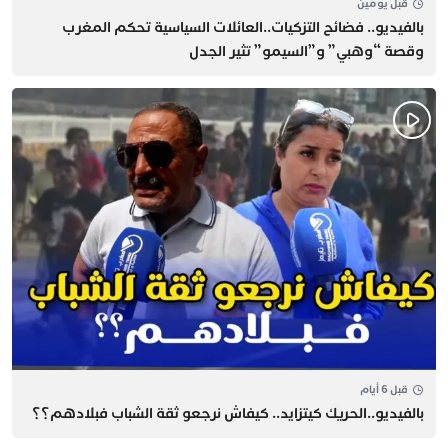
قبل يومين
بالفيديو.. فضائح التزكيات..العائلات السياسية تحكم المغرب
وقصة “وهبي” و”السيمو” تثير الجدل
قبل 6 أيام
بالفيديو..الحريك كيتزايد.. كيفاش نرجعو ثقة الشباب فبلادهم؟؟