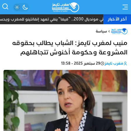
آخر الأخبار
نهائي مونديال 2030.. “فيفا” ينفي تعهد إنفانتينو للمغرب ويحسم الجدل بشأن المباراة الختامية
سياسة
منيب لمغرب تايمز: الشباب يطالب بحقوقه
المشروعة وحكومة أخنوش تتجاهلهم
مغرب تايمز
29 سبتمبر 2025 - 13:58