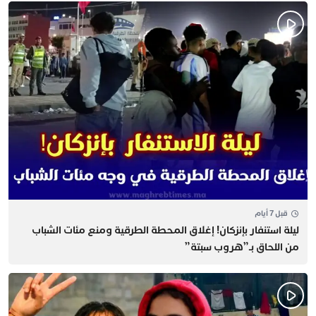
قبل 7 أيام
​ليلة استنفار بإنزكان! إغلاق المحطة الطرقية ومنع مئات الشباب
من اللحاق بـ”هروب سبتة”