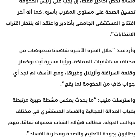
مسألة تخص أكادير فقط، بل يجب على رئيس الحكومة
تحسين الصحة على مستوى المغرب بأسره. كما أنه أخر
افتتاح المستشفى الجامعي بأكادير واعتقد انه ينتظر اقتراب
الانتخابات”.
وأردفت: “خلال الفترة الأخيرة شاهدنا فيديوهات من
مختلف مستشفيات المملكة، ورأينا مسيرة أيت بوكماز
وقلعة السراغنة وأزيلال وغيرها، ومع الأسف لم نجد أي
جواب كافٍ من الحكومة لما يقع”.
واسترسلت منيب: “ما يحدث يعكس مشكلة كبيرة مرتبطة
بغياب العدالة المجالية والفساد المستشري في مختلف
دواليب الدولة. مطالب هؤلاء الشباب معقولة تمامًا، فهم
يطالبون بجودة التعليم والصحة ومحاربة الفساد”.