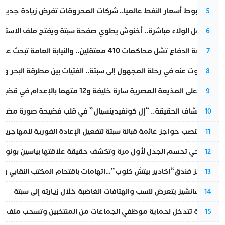
رغم هبوط أسعار النفط عالميا.. شركات المحروقات تفرض زيادة جديدة
5
بعد حفل الولاء مباشرة.. أخنوش يطوي صفحة سبتة ويفتح ملف الاستجم
6
مقاطعة الدفاع تشل محاكمات 410 معتقلين.. والنيابة العامة تبحث عن حل قانوني
7
المسكوت عنه في رحلة المجهول إلى سبتة.. الفتيات بين مطرقة البحر وسن
8
الحكم على المذيعة المصرية سارة خليفة و12 متهما بالإعدام في قضية هزت بلاد الفراعنة
9
بعد انكشاف الحقيقة.. “إل كونفيدينسيال” في قلب فضيحة صورة مضللة
10
إسبانيا تنصب حواجز عائمة قبالة سبتة لتفعيل الإعادة الفورية للمهاجرين
11
نورا فتحي تحسم الجدل لأول مرة وتكشف حقيقة علاقتها بياسين بونو
12
أزمة تهز فندق“أكادير بيتش كلوب”…اتهامات باقتحام المكتب النقابي وم
13
بيدرو سانشيز يتعرض للسب والهتافات الغاضبة خلال زيارته إلى سبتة
14
الداخلية تتدخل لحماية موظفي الجماعات من المنتخبين وتسحب ملف الت
15