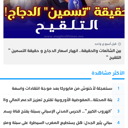
قبل أسبوع واحد
بين الشائعات والحقيقة.. انهيار اسعار الدجاج و حقيقة التسمين ”
التلقيح “
الأكثر مشاهدة
عودة مستعجلة لأخنوش من مايوركا بعد موجة انتقادات واسعة
1
أزمة سبتة المحتلة…المفوضية الأوروبية تقترح تعزيز الدعم المالي والت
2
عملية “الهروب الكبير”… الحرس المدني الإسباني بسبتة يفتح قناة رسمية
3
تقرير إسباني يثير الجدل: هل يستطيع المغرب السيطرة على سبتة ومليلي
4