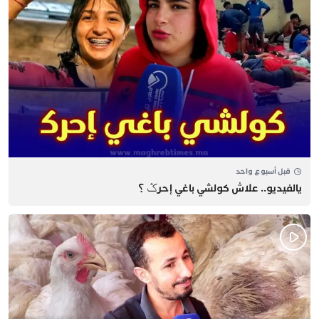
قبل أسبوع واحد
يالفيديو.. علاش كولشي باغي إحرݣ ؟