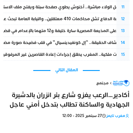
بعد حفل الولاء مباشرة.. أخنوش يطوي صفحة سبتة ويفتح ملف الاستجم
11
مقاطعة الدفاع تشل محاكمات 410 معتقلين.. والنيابة العامة تبحث عن حل قانوني
12
الحكم على المذيعة المصرية سارة خليفة و12 متهما بالإعدام في قضية هزت بلاد الفراعنة
13
بعد انكشاف الحقيقة.. “إل كونفيدينسيال” في قلب فضيحة صورة مضللة
14
بتعليمات ملكية.. المغرب يطلق إجراءات إعادة القاصرين غير المرفوقين 
15
المقال التالي
مجتمع
أكادير…الرعب يغزو شارع بئر انزران بالدشيرة
الجهادية والساكنة تطالب بتدخل أمني عاجل
مغرب تايمز
27 سبتمبر 2025 - 12:00