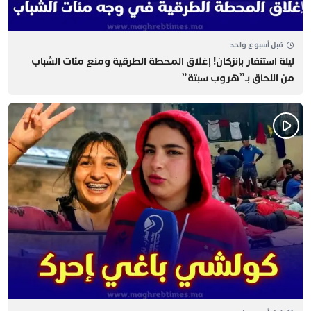
قبل أسبوع واحد
​ليلة استنفار بإنزكان! إغلاق المحطة الطرقية ومنع مئات الشباب
من اللحاق بـ”هروب سبتة”