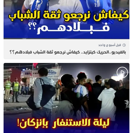
قبل أسبوع واحد
بالفيديو..الحريك كيتزايد.. كيفاش نرجعو ثقة الشباب فبلادهم؟؟