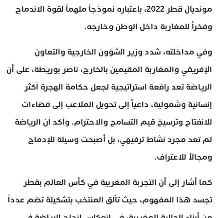
مونديال قطر 2022، باعتباره نموذجاً ملهماً لقوة الاندماج
وفخراً للمغاربة داخل الوطن وخارجه.
وفي مداخلته، شدد وزير الشؤون الخارجية والتعاون
الإفريقي والمغاربة المقيمين بالخارج، ناصر بوريطة، على أن
الرياضة تعد رافعة استراتيجية لجعل حكامة الهجرة أكثر
إنسانية وشمولية، داعياً إلى تحويل الملاعب إلى فضاءات
للانفتاح وترسيخ قيم التسامح والاحترام. وأكد أن الرياضة
لم تعد مجرد نشاط ترفيهي، بل أصبحت وسيلة للإدماج
ومجالاً للاعتراف.
كما أشار إلى أن التجربة المغربية في كأس العالم بقطر
تجسد هذا المفهوم، حيث تألق المنتخب بتشكيلة تضم عدداً
من أبناء الجالية المغربية، في انعكاس لنجاح الرياضة في