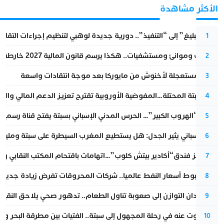
الأكثر مشاهدة
من “التبليغ” إلى “التنفيذ”.. دورية جديدة لوهبي لتنظيم إجراءات التقا
1
قطارات وموانئ ومستشفيات.. هكذا يرسم قانون المالية 2027 خارطة المغرب المقبل
2
عودة مستعجلة لأخنوش من مايوركا بعد موجة انتقادات واسعة
3
أزمة سبتة المحتلة…المفوضية الأوروبية تقترح تعزيز الدعم المالي والت
4
عملية “الهروب الكبير”… الحرس المدني الإسباني بسبتة يفتح قناة رسمية
5
تقرير إسباني يثير الجدل: هل يستطيع المغرب السيطرة على سبتة ومليلي
6
أزمة تهز فندق“أكادير بيتش كلوب”…اتهامات باقتحام المكتب النقابي وم
7
رغم هبوط أسعار النفط عالميا.. شركات المحروقات تفرض زيادة جديدة
8
من فقدان التوازن إلى صعوبة تناول الطعام.. تدهور صحي يلاحق النقيب ز
9
المسكوت عنه في رحلة المجهول إلى سبتة.. الفتيات بين مطرقة البحر وسن
10