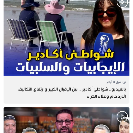
قبل 4 أيام
بالفيديو.. شواطئ أكادير .. بين الإقبال الكبير وارتفاع التكاليف
الازدحام وغلاء الكراء