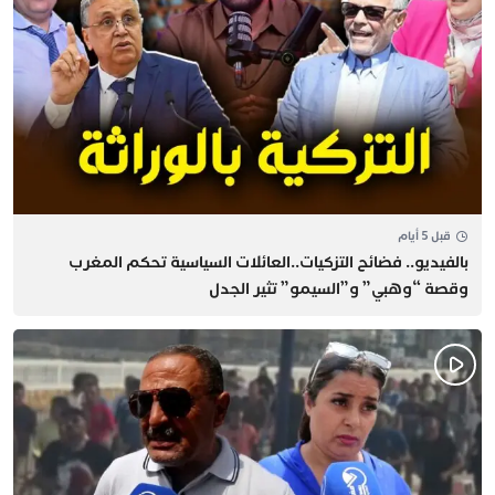
قبل 5 أيام
بالفيديو.. فضائح التزكيات..العائلات السياسية تحكم المغرب
وقصة “وهبي” و”السيمو” تثير الجدل