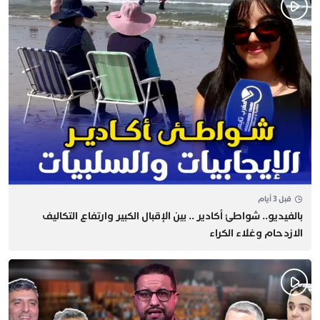
قبل 3 أيام
بالفيديو.. شواطئ أكادير .. بين الإقبال الكبير وارتفاع التكاليف
الازدحام وغلاء الكراء