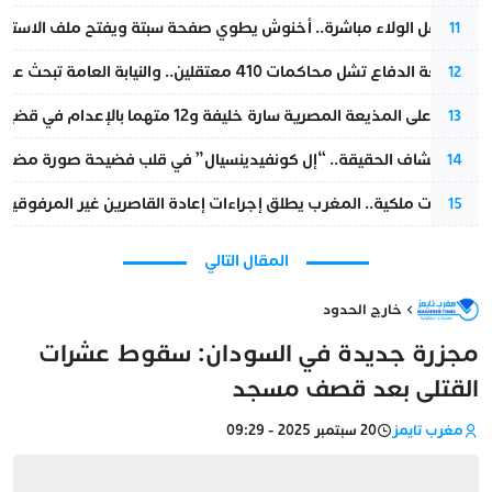
بعد حفل الولاء مباشرة.. أخنوش يطوي صفحة سبتة ويفتح ملف الاستجم
11
مقاطعة الدفاع تشل محاكمات 410 معتقلين.. والنيابة العامة تبحث عن حل قانوني
12
الحكم على المذيعة المصرية سارة خليفة و12 متهما بالإعدام في قضية هزت بلاد الفراعنة
13
بعد انكشاف الحقيقة.. “إل كونفيدينسيال” في قلب فضيحة صورة مضللة
14
بتعليمات ملكية.. المغرب يطلق إجراءات إعادة القاصرين غير المرفوقين 
15
المقال التالي
خارج الحدود
مجزرة جديدة في السودان: سقوط عشرات
القتلى بعد قصف مسجد
مغرب تايمز
20 سبتمبر 2025 - 09:29