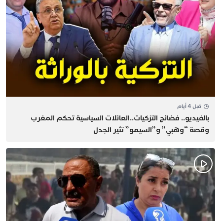
قبل 4 أيام
بالفيديو.. فضائح التزكيات..العائلات السياسية تحكم المغرب
وقصة “وهبي” و”السيمو” تثير الجدل