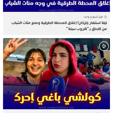
قبل أسبوع واحد
​ليلة استنفار بإنزكان! إغلاق المحطة الطرقية ومنع مئات الشباب
من اللحاق بـ”هروب سبتة”