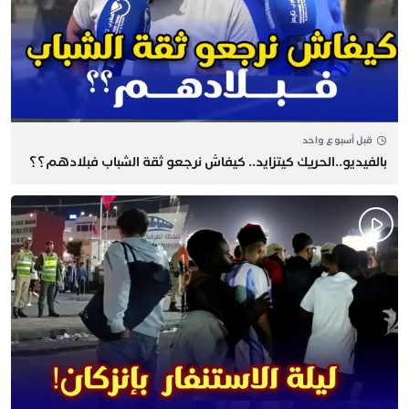
قبل أسبوع واحد
بالفيديو..الحريك كيتزايد.. كيفاش نرجعو ثقة الشباب فبلادهم؟؟