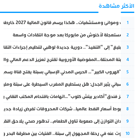
الأكثر مشاهدة
قطارات وموانئ ومستشفيات.. هكذا يرسم قانون المالية 2027 خارطة المغرب المقبل
1
عودة مستعجلة لأخنوش من مايوركا بعد موجة انتقادات واسعة
2
من “التبليغ” إلى “التنفيذ”.. دورية جديدة لوهبي لتنظيم إجراءات التقا
3
أزمة سبتة المحتلة…المفوضية الأوروبية تقترح تعزيز الدعم المالي والت
4
عملية “الهروب الكبير”… الحرس المدني الإسباني بسبتة يفتح قناة رسمية
5
تقرير إسباني يثير الجدل: هل يستطيع المغرب السيطرة على سبتة ومليلي
6
أزمة تهز فندق“أكادير بيتش كلوب”…اتهامات باقتحام المكتب النقابي وم
7
رغم هبوط أسعار النفط عالميا.. شركات المحروقات تفرض زيادة جديدة
8
من فقدان التوازن إلى صعوبة تناول الطعام.. تدهور صحي يلاحق النقيب ز
9
المسكوت عنه في رحلة المجهول إلى سبتة.. الفتيات بين مطرقة البحر وسن
10