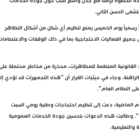
هذه الخطوة تزامناً مع جدل واسع نشب حول جودة الخدمات
تشفى الحسن الثاني.
ً رسمياً يوم الخميس يمنع تنظيم أي شكل من أشكال التظاهر
 جميع الفعاليات الاحتجاجية بما في ذلك الوقفات والاعتصامات
ط القانونية المنظمة للمظاهرات، محذرة من مخاطر محتملة على
اهنة. وجاء في حيثيات القرار أن “هذه التجمهرات قد تؤدي إل
لى النظام العام”.
ام الماضية، دعت إلى تنظيم احتجاجات وطنية يومي السبت
ة”. وطالبت هذه الدعوات بتحسين جودة الخدمات العمومية
والتعليمية.