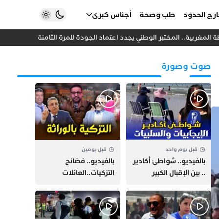
رج الحدود
طب وصحة
أجناس كبرى
لمغربية.. المختبر الوطني يجدد اعتماد الجودة للمرة الثامنة
خلاف داخل
صوت وصورة
قبل يوم واحد
قبل يومين
بالفيديو.. شواطئ أكادير
بالفيديو.. فضائح
.. بين الإقبال الكبير
التزكيات..العائلات
وارتفاع التكاليف
السياسية تحكم المغرب
الازدحام وغلاء الكراء
وقصة “وهبي”
و”السيمو” تثير الجدل