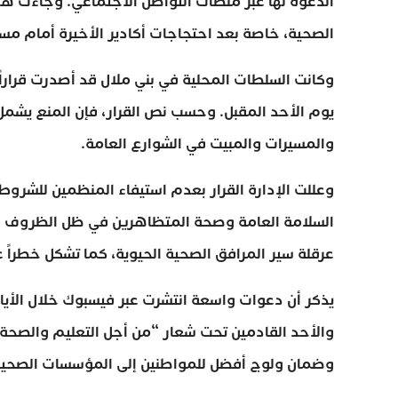
الدعوة لها عبر منصات التواصل الاجتماعي. وجاءت 
الصحية، خاصة بعد احتجاجات أكادير الأخيرة أمام مس
وكانت السلطات المحلية في بني ملال قد أصدرت قرارا
يوم الأحد المقبل. وحسب نص القرار، فإن المنع يشمل
والمسيرات والمبيت في الشوارع العامة.
وعللت الإدارة القرار بعدم استيفاء المنظمين للشرو
السلامة العامة وصحة المتظاهرين في ظل الظروف الر
عرقلة سير المرافق الصحية الحيوية، كما تشكل خطراً ع
يذكر أن دعوات واسعة انتشرت عبر فيسبوك خلال الأي
والأحد القادمين تحت شعار “من أجل التعليم والصح
وضمان ولوج أفضل للمواطنين إلى المؤسسات الصحية 