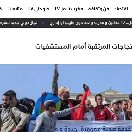
اقتصاد
فن وثقافة
مغرب تايمز TV
طوجني TV
متابعات
خا
اري
إنجاز دولي جديد للشرطة ا
تجاجات المرتقبة أمام المستشفيات