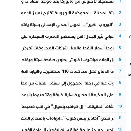
عودة مستعجلة لأخنوش من مايوركا بعد موجة انتقادات واسعة
1
أزمة سبتة المحتلة…المفوضية الأوروبية تقترح تعزيز الدعم المالي والت
2
عملية “الهروب الكبير”… الحرس المدني الإسباني بسبتة يفتح قناة رسمية
3
تقرير إسباني يثير الجدل: هل يستطيع المغرب السيطرة على سبتة ومليل
4
رغم هبوط أسعار النفط عالميا.. شركات المحروقات تفرض زيادة جديد
5
بعد حفل الولاء مباشرة.. أخنوش يطوي صفحة سبتة ويفتح ملف الاستجم
6
مقاطعة الدفاع تشل محاكمات 410 معتقلين.. والنيابة العامة تبحث عن حل قانوني
7
ى
المسكوت عنه في رحلة المجهول إلى سبتة.. الفتيات بين مطرقة البحر وس
8
الحكم على المذيعة المصرية سارة خليفة و12 متهما بالإعدام في قضية هزت بلاد الفراعنة
9
بعد انكشاف الحقيقة.. “إل كونفيدينسيال” في قلب فضيحة صورة مضلل
10
أزمة تهز فندق“أكادير بيتش كلوب”…اتهامات باقتحام المكتب النقابي وم
11
إسبانيا تنصب حواجز عائمة قبالة سبتة لتفعيل الإعادة الفورية للمهاجرين
12