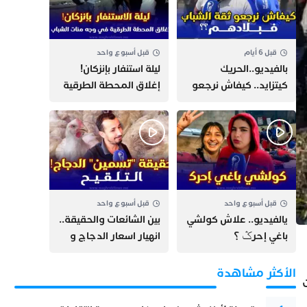
قبل 6 أيام
قبل أسبوع واحد
بالفيديو..الحريك
​ليلة استنفار بإنزكان!
كيتزايد.. كيفاش نرجعو
إغلاق المحطة الطرقية
ثقة الشباب فبلادهم؟؟
ومنع مئات الشباب من
اللحاق بـ”هروب سبتة”
قبل أسبوع واحد
قبل أسبوع واحد
يالفيديو.. علاش كولشي
بين الشائعات والحقيقة..
باغي إحرݣ ؟
انهيار اسعار الدجاج و
حقيقة التسمين ”
التلقيح “
الأكثر مشاهدة