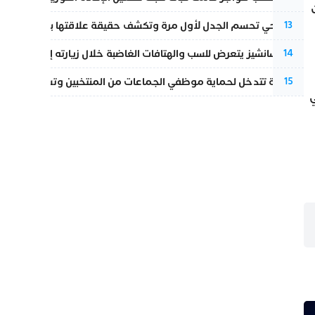
نورا فتحي تحسم الجدل لأول مرة وتكشف حقيقة علاقتها بياسين بونو
13
بيدرو سانشيز يتعرض للسب والهتافات الغاضبة خلال زيارته إلى سبتة
14
الداخلية تتدخل لحماية موظفي الجماعات من المنتخبين وتسحب ملف الت
15
ي