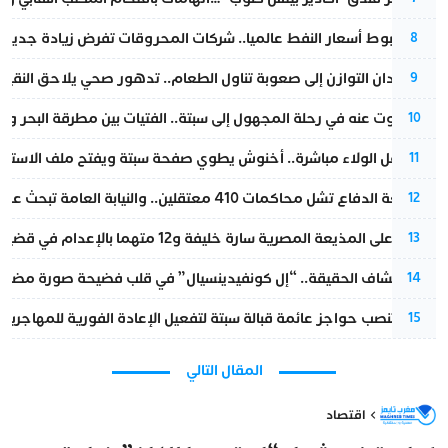
رغم هبوط أسعار النفط عالميا.. شركات المحروقات تفرض زيادة جديدة
8
من فقدان التوازن إلى صعوبة تناول الطعام.. تدهور صحي يلاحق النقيب ز
9
المسكوت عنه في رحلة المجهول إلى سبتة.. الفتيات بين مطرقة البحر وسن
10
بعد حفل الولاء مباشرة.. أخنوش يطوي صفحة سبتة ويفتح ملف الاستجم
11
مقاطعة الدفاع تشل محاكمات 410 معتقلين.. والنيابة العامة تبحث عن حل قانوني
12
الحكم على المذيعة المصرية سارة خليفة و12 متهما بالإعدام في قضية هزت بلاد الفراعنة
13
بعد انكشاف الحقيقة.. “إل كونفيدينسيال” في قلب فضيحة صورة مضللة
14
إسبانيا تنصب حواجز عائمة قبالة سبتة لتفعيل الإعادة الفورية للمهاجرين
15
المقال التالي
اقتصاد