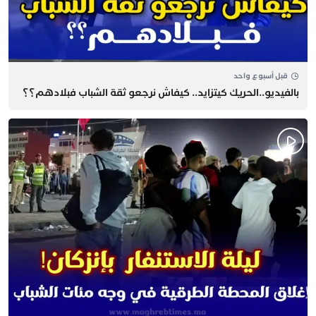
قبل أسبوع واحد
بالفيديو..الحريك كيتزايد.. كيفاش نرجعو ثقة الشباب فبلادهم؟؟