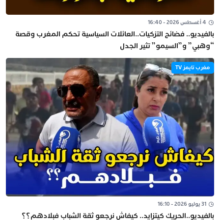
4 أغسطس 2026 - 16:40
بالفيديو.. فضائح التزكيات..العائلات السياسية تحكم المغرب وقصة
“وهبي” و”السيمو” تثير الجدل
مغرب تايمز TV
31 يوليو 2026 - 16:10
بالفيديو..الحريك كيتزايد.. كيفاش نرجعو ثقة الشباب فبلادهم؟؟