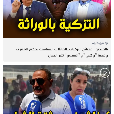
قبل 5 أيام
بالفيديو.. فضائح التزكيات..العائلات السياسية تحكم المغرب
وقصة “وهبي” و”السيمو” تثير الجدل