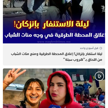
قبل أسبوع واحد
​ليلة استنفار بإنزكان! إغلاق المحطة الطرقية ومنع مئات الشباب
من اللحاق بـ”هروب سبتة”