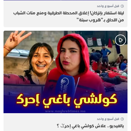
قبل أسبوع واحد
​ليلة استنفار بإنزكان! إغلاق المحطة الطرقية ومنع مئات الشباب
من اللحاق بـ”هروب سبتة”
قبل أسبوع واحد
يالفيديو.. علاش كولشي باغي إحرݣ ؟