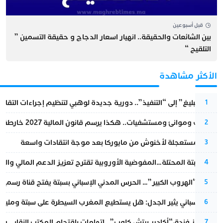
قبل أسبوعين
بين الشائعات والحقيقة.. انهيار اسعار الدجاج و حقيقة التسمين ”
التلقيح “
الأكثر مشاهدة
من “التبليغ” إلى “التنفيذ”.. دورية جديدة لوهبي لتنظيم إجراءات التقا
1
قطارات وموانئ ومستشفيات.. هكذا يرسم قانون المالية 2027 خارطة المغرب المقبل
2
عودة مستعجلة لأخنوش من مايوركا بعد موجة انتقادات واسعة
3
أزمة سبتة المحتلة…المفوضية الأوروبية تقترح تعزيز الدعم المالي والت
4
عملية “الهروب الكبير”… الحرس المدني الإسباني بسبتة يفتح قناة رسمية
5
تقرير إسباني يثير الجدل: هل يستطيع المغرب السيطرة على سبتة ومليلي
6
أزمة تهز فندق“أكادير بيتش كلوب”…اتهامات باقتحام المكتب النقابي وم
7