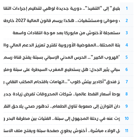
من “التبليغ” إلى “التنفيذ”.. دورية جديدة لوهبي لتنظيم إجراءات التقا
1
قطارات وموانئ ومستشفيات.. هكذا يرسم قانون المالية 2027 خارطة المغرب المقبل
2
عودة مستعجلة لأخنوش من مايوركا بعد موجة انتقادات واسعة
3
أزمة سبتة المحتلة…المفوضية الأوروبية تقترح تعزيز الدعم المالي والت
4
عملية “الهروب الكبير”… الحرس المدني الإسباني بسبتة يفتح قناة رسمية
5
تقرير إسباني يثير الجدل: هل يستطيع المغرب السيطرة على سبتة ومليلي
6
أزمة تهز فندق“أكادير بيتش كلوب”…اتهامات باقتحام المكتب النقابي وم
7
رغم هبوط أسعار النفط عالميا.. شركات المحروقات تفرض زيادة جديدة
8
من فقدان التوازن إلى صعوبة تناول الطعام.. تدهور صحي يلاحق النقيب ز
9
المسكوت عنه في رحلة المجهول إلى سبتة.. الفتيات بين مطرقة البحر وسن
10
بعد حفل الولاء مباشرة.. أخنوش يطوي صفحة سبتة ويفتح ملف الاستجم
11