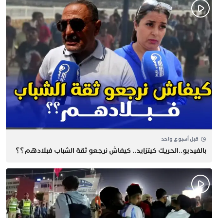
قبل أسبوع واحد
بالفيديو..الحريك كيتزايد.. كيفاش نرجعو ثقة الشباب فبلادهم؟؟