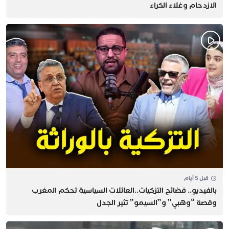
الازدحام وغلاء الكراء
قبل 5 أيام
بالفيديو.. فضائح التزكيات..العائلات السياسية تحكم المغرب
وقصة “وهبي” و”السيمو” تثير الجدل