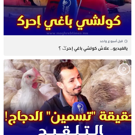
قبل أسبوع واحد
يالفيديو.. علاش كولشي باغي إحرݣ ؟