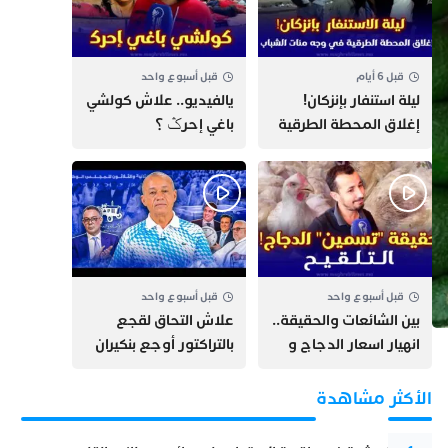
قبل 6 أيام
قبل أسبوع واحد
​ليلة استنفار بإنزكان!
يالفيديو.. علاش كولشي
إغلاق المحطة الطرقية
باغي إحرݣ ؟
ومنع مئات الشباب من
اللحاق بـ”هروب سبتة”
قبل أسبوع واحد
قبل أسبوع واحد
بين الشائعات والحقيقة..
علاش التحاق لقجع
انهيار اسعار الدجاج و
بالتراكتور أوجع بنكيران
حقيقة التسمين ”
وأخنوش + سيارة مهدي
التلقيح “
بنسعيد + جرائم الصيد
الأكثر مشاهدة
البحري ببلادنا