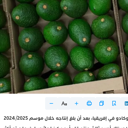
رسّخ المغرب موقعه كأحد أكبر منتجي ومصدّري الأفوكادو في إفريقيا، بعد أن بلغ إنتاجه خلال موسم 2024/2025