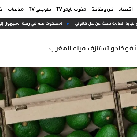
اقتصاد
فن وثقافة
مغرب تايمز TV
طوجني TV
متابعات
خا
المسكوت عنه في رحلة المجهول إلى سبت
أفوكادو تستنزف مياه المغرب