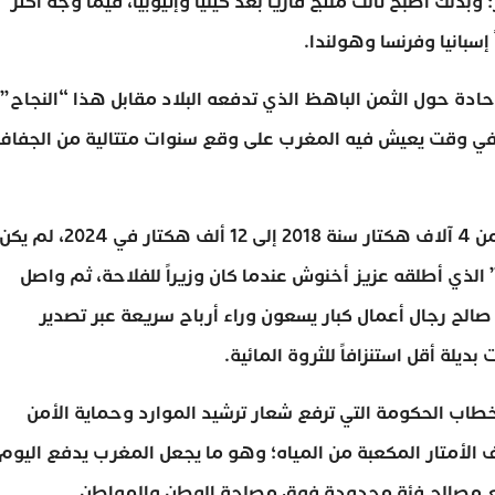
عائدات تجاوزت 179 مليون دولار؛ وبذلك أصبح ثالث منتج قارياً بعد كينيا وإثيوبيا، فيما وجّه أكثر
حادة حول الثمن الباهظ الذي تدفعه البلاد مقابل هذا “النجاح”،
ياه، في وقت يعيش فيه المغرب على وقع سنوات متتالية من الجفاف
وحسب معلقين، فإن التوسع الكبير في هذه الزراعة، من 4 آلاف هكتار سنة 2018 إلى 12 ألف هكتار في 2024، لم يك
الذي أطلقه عزيز أخنوش عندما كان وزيراً للفلاحة، ثم واصل
الح رجال أعمال كبار يسعون وراء أرباح سريعة عبر تصدير
ديلة أقل استنزافاً للثروة المائية.
خطاب الحكومة التي ترفع شعار ترشيد الموارد وحماية الأمن
ف الأمتار المكعبة من المياه؛ وهو ما يجعل المغرب يدفع اليوم
ع مصالح فئة محدودة فوق مصلحة الوطن والمواطن.