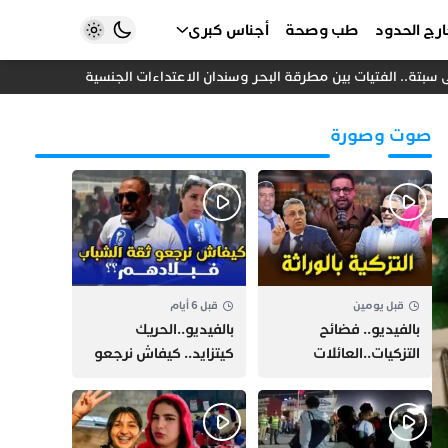
رج الحدود
طب وصحة
أجناس كبرى
ة.. الفتيات بين مطرقة البحر وسندان الاعتداءات الجنسية
المغرب واست
صوت وصورة
قبل يومين
قبل 6 أيام
بالفيديو.. فضائح
بالفيديو..الحريك
التزكيات..العائلات
كيتزايد.. كيفاش نرجعو
السياسية تحكم المغرب
ثقة الشباب فبلادهم؟؟
وقصة “وهبي”
و”السيمو” تثير الجدل