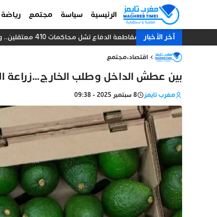
الرئيسية
سياسة
مجتمع
رياضة
آخر الأخبار
مقاطعة الدفاع تشل محاكمات 410 معتقلين.. والنيابة العامة تبحث عن حل قانوني
اقتصاد
،
مجتمع
بين عطش الداخل وطلب الخارج…زراعة ال
مغرب تايمز
8 سبتمبر 2025 - 09:38