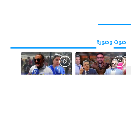
صوت وصورة
قبل يومين
قبل 6 أيام
بالفيديو.. فضائح
بالفيديو..الحريك
التزكيات..العائلات
كيتزايد.. كيفاش نرجعو
السياسية تحكم المغرب
ثقة الشباب فبلادهم؟؟
وقصة “وهبي”
و”السيمو” تثير الجدل