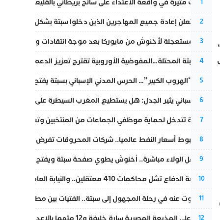
تطورات مثيرة في واقعة الاعتداء على سائح بريطاني بالقليعة.. و”البوف
1
إسبانيا تعلن إعادة جميع المهاجرين الذين دخلوا سبتة بشكل غير نظامي
2
عودة مستعجلة لأخنوش من مايوركا بعد موجة انتقادات واسعة
3
أزمة سبتة المحتلة…المفوضية الأوروبية تقترح تعزيز الدعم المالي والت
4
عملية “الهروب الكبير”… الحرس المدني الإسباني بسبتة يفتح قناة رسمية
5
تقرير إسباني يثير الجدل: هل يستطيع المغرب السيطرة على سبتة ومليل
6
ن
الداخلية تتدخل لحماية موظفي الجماعات من المنتخبين وتسحب ملف الت
7
رغم هبوط أسعار النفط عالميا.. شركات المحروقات تفرض زيادة جديد
8
بعد حفل الولاء مباشرة.. أخنوش يطوي صفحة سبتة ويفتح ملف الاستجم
9
مقاطعة الدفاع تشل محاكمات 410 معتقلين.. والنيابة العامة تبحث عن حل قانوني
10
المسكوت عنه في رحلة المجهول إلى سبتة.. الفتيات بين مطرقة البحر وس
11
الحكم على المذيعة المصرية سارة خليفة و12 متهما بالإعدام في قضية هزت بلاد الفراعنة
12