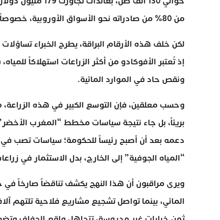
حوالي 130 ألف طن، ب
من 80% من صادراته نحو الأسواق الأوروبية، خصوصاً إسبانيا وفرنسا وهولندا.
لكن خلف هذه الأرقام البراقة، يطرح الخبراء تساؤلات 
إذ تُعتبر الأفوكادو من أكثر الزراعات استهلاكاً للم
ونقص حاد في الموارد المائية.
بريئاً، بل جاء نتيجة سياسات مخطط “المغرب الأخضر” 
دعمه بعد أن أصبح رئيساً للحكومة؛ سياسات تصب في ص
“المياه الجوفية” إلى الخارج، بدل الاستثمار في زراعات ب
ويرى مراقبون أن هذا النهج يكشف تناقضاً صارخاً في 
المائي، بينما تواصل تشجيع مشاريع فلاحية تلتهم آلا
ثمن خيارات غير مدروسة، تتجاهل واقع الجفاف وتض