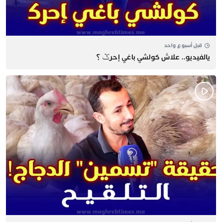
قبل أسبوع واحد
يالفيديو.. علاش كولشي باغي إحرݣ ؟