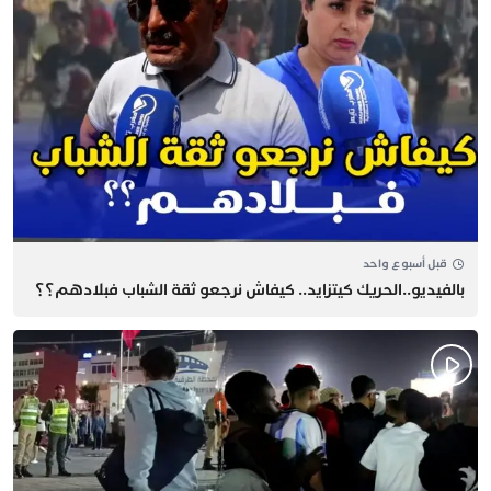
قبل أسبوع واحد
بالفيديو..الحريك كيتزايد.. كيفاش نرجعو ثقة الشباب فبلادهم؟؟