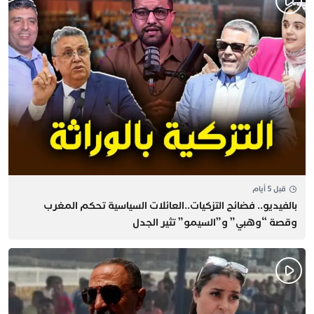
قبل 5 أيام
بالفيديو.. فضائح التزكيات..العائلات السياسية تحكم المغرب
وقصة “وهبي” و”السيمو” تثير الجدل