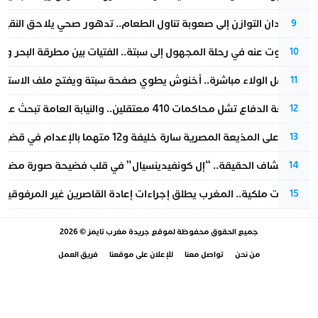
من فقدان التوازن إلى صعوبة تناول الطعام.. تدهور صحي يلاحق النقيب ز
9
المسكوت عنه في رحلة المجهول إلى سبتة.. الفتيات بين مطرقة البحر وسن
10
بعد حفل الولاء مباشرة.. أخنوش يطوي صفحة سبتة ويفتح ملف الاستجم
11
مقاطعة الدفاع تشل محاكمات 410 معتقلين.. والنيابة العامة تبحث عن حل قانوني
12
الحكم على المذيعة المصرية سارة خليفة و12 متهما بالإعدام في قضية هزت بلاد الفراعنة
13
بعد انكشاف الحقيقة.. “إل كونفيدينسيال” في قلب فضيحة صورة مضللة
14
بتعليمات ملكية.. المغرب يطلق إجراءات إعادة القاصرين غير المرفوقين 
15
جميع الحقوق محفوظة لموقع
جريدة مغرب تايمز
© 2026
من نحن
تواصل معنا
للإعلان على موقعنا
فريق العمل