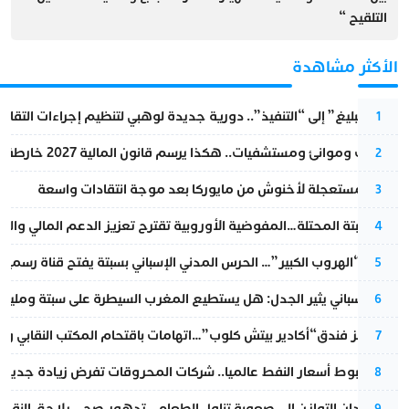
التلقيح “
الأكثر مشاهدة
من “التبليغ” إلى “التنفيذ”.. دورية جديدة لوهبي لتنظيم إجراءات التقا
1
قطارات وموانئ ومستشفيات.. هكذا يرسم قانون المالية 2027 خارطة المغرب المقبل
2
عودة مستعجلة لأخنوش من مايوركا بعد موجة انتقادات واسعة
3
أزمة سبتة المحتلة…المفوضية الأوروبية تقترح تعزيز الدعم المالي والت
4
عملية “الهروب الكبير”… الحرس المدني الإسباني بسبتة يفتح قناة رسمية
5
تقرير إسباني يثير الجدل: هل يستطيع المغرب السيطرة على سبتة ومليلي
6
أزمة تهز فندق“أكادير بيتش كلوب”…اتهامات باقتحام المكتب النقابي وم
7
رغم هبوط أسعار النفط عالميا.. شركات المحروقات تفرض زيادة جديدة
8
من فقدان التوازن إلى صعوبة تناول الطعام.. تدهور صحي يلاحق النقيب ز
9