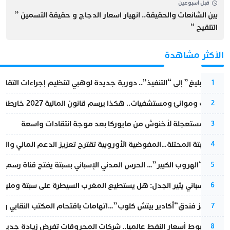
قبل أسبوعين
بين الشائعات والحقيقة.. انهيار اسعار الدجاج و حقيقة التسمين ”
التلقيح “
الأكثر مشاهدة
من “التبليغ” إلى “التنفيذ”.. دورية جديدة لوهبي لتنظيم إجراءات التقا
1
قطارات وموانئ ومستشفيات.. هكذا يرسم قانون المالية 2027 خارطة المغرب المقبل
2
عودة مستعجلة لأخنوش من مايوركا بعد موجة انتقادات واسعة
3
أزمة سبتة المحتلة…المفوضية الأوروبية تقترح تعزيز الدعم المالي والت
4
عملية “الهروب الكبير”… الحرس المدني الإسباني بسبتة يفتح قناة رسمية
5
تقرير إسباني يثير الجدل: هل يستطيع المغرب السيطرة على سبتة ومليلي
6
أزمة تهز فندق“أكادير بيتش كلوب”…اتهامات باقتحام المكتب النقابي وم
7
رغم هبوط أسعار النفط عالميا.. شركات المحروقات تفرض زيادة جديدة
8