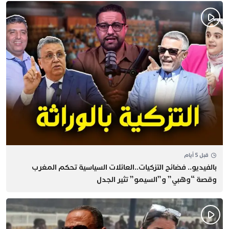
قبل 5 أيام
بالفيديو.. فضائح التزكيات..العائلات السياسية تحكم المغرب
وقصة “وهبي” و”السيمو” تثير الجدل