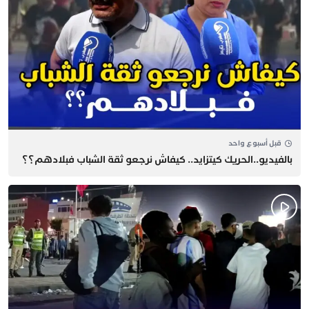
قبل أسبوع واحد
بالفيديو..الحريك كيتزايد.. كيفاش نرجعو ثقة الشباب فبلادهم؟؟