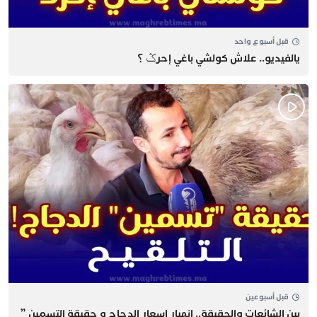
قبل أسبوع واحد
يالفيديو.. علاش كولشي باغي إحرݣ ؟
قبل أسبوعين
بين الشائعات والحقيقة.. انهيار اسعار الدجاج و حقيقة التسمين ”