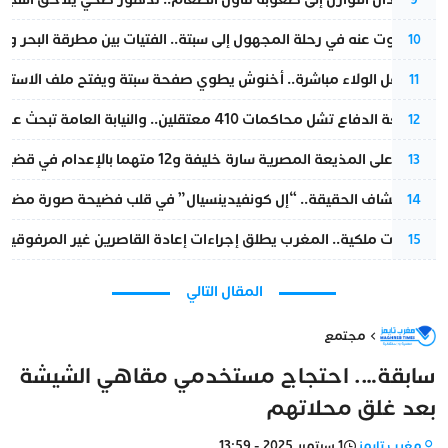
المسكوت عنه في رحلة المجهول إلى سبتة.. الفتيات بين مطرقة البحر وسن
10
بعد حفل الولاء مباشرة.. أخنوش يطوي صفحة سبتة ويفتح ملف الاستجم
11
مقاطعة الدفاع تشل محاكمات 410 معتقلين.. والنيابة العامة تبحث عن حل قانوني
12
الحكم على المذيعة المصرية سارة خليفة و12 متهما بالإعدام في قضية هزت بلاد الفراعنة
13
بعد انكشاف الحقيقة.. “إل كونفيدينسيال” في قلب فضيحة صورة مضللة
14
بتعليمات ملكية.. المغرب يطلق إجراءات إعادة القاصرين غير المرفوقين 
15
المقال التالي
مجتمع
سابقة…. احتجاج مستخدمي مقاهي الشيشة
بعد غلق محلاتهم
مغرب تايمز
1 سبتمبر 2025 - 13:59