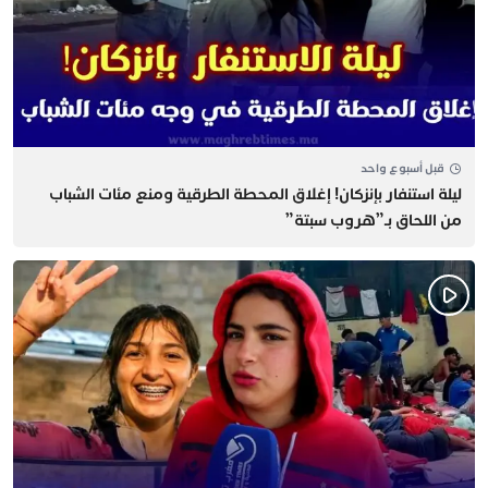
قبل أسبوع واحد
​ليلة استنفار بإنزكان! إغلاق المحطة الطرقية ومنع مئات الشباب
من اللحاق بـ”هروب سبتة”