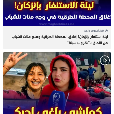
قبل أسبوع واحد
​ليلة استنفار بإنزكان! إغلاق المحطة الطرقية ومنع مئات الشباب
من اللحاق بـ”هروب سبتة”