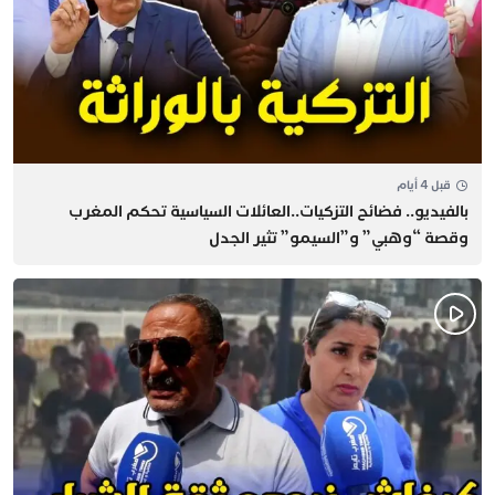
قبل 4 أيام
بالفيديو.. فضائح التزكيات..العائلات السياسية تحكم المغرب
وقصة “وهبي” و”السيمو” تثير الجدل