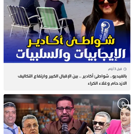
قبل 3 أيام
بالفيديو.. شواطئ أكادير .. بين الإقبال الكبير وارتفاع التكاليف
الازدحام وغلاء الكراء