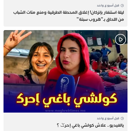
قبل أسبوع واحد
​ليلة استنفار بإنزكان! إغلاق المحطة الطرقية ومنع مئات الشباب
من اللحاق بـ”هروب سبتة”
قبل أسبوع واحد
يالفيديو.. علاش كولشي باغي إحرݣ ؟