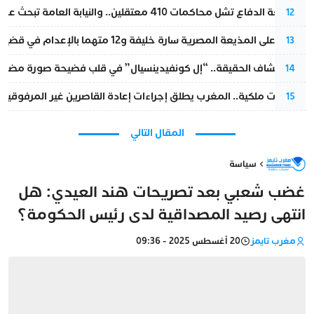
مقاطعة الدفاع تشل محاكمات 410 معتقلين.. والنيابة العامة تبحث عن حل قانوني
12
الحكم على المذيعة المصرية سارة خليفة و12 متهما بالإعدام في قضية هزت بلاد الفراعنة
13
بعد انكشاف الحقيقة.. “إل كونفيدينسيال” في قلب فضيحة صورة مضللة
14
بتعليمات ملكية.. المغرب يطلق إجراءات إعادة القاصرين غير المرفوقين 
15
المقال التالي
سياسة
غضب شعبي بعد تصريحات هند العيدي: هل
انتهى رصيد المصداقية لدى رئيس الحكومة؟
مغرب تايمز
20 أغسطس 2025 - 09:36