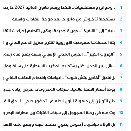
قطارات وموانئ ومستشفيات.. هكذا يرسم قانون المالية 2027 خارطة المغرب المقبل
1
عودة مستعجلة لأخنوش من مايوركا بعد موجة انتقادات واسعة
2
من “التبليغ” إلى “التنفيذ”.. دورية جديدة لوهبي لتنظيم إجراءات التقا
3
أزمة سبتة المحتلة…المفوضية الأوروبية تقترح تعزيز الدعم المالي والت
4
عملية “الهروب الكبير”… الحرس المدني الإسباني بسبتة يفتح قناة رسمية
5
تقرير إسباني يثير الجدل: هل يستطيع المغرب السيطرة على سبتة ومليلي
6
أزمة تهز فندق“أكادير بيتش كلوب”…اتهامات باقتحام المكتب النقابي وم
7
رغم هبوط أسعار النفط عالميا.. شركات المحروقات تفرض زيادة جديدة
8
من فقدان التوازن إلى صعوبة تناول الطعام.. تدهور صحي يلاحق النقيب ز
9
المسكوت عنه في رحلة المجهول إلى سبتة.. الفتيات بين مطرقة البحر وسن
10
بعد حفل الولاء مباشرة.. أخنوش يطوي صفحة سبتة ويفتح ملف الاستجم
11