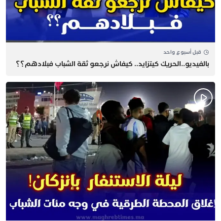
قبل أسبوع واحد
بالفيديو..الحريك كيتزايد.. كيفاش نرجعو ثقة الشباب فبلادهم؟؟