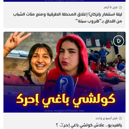
قبل 6 أيام
​ليلة استنفار بإنزكان! إغلاق المحطة الطرقية ومنع مئات الشباب
من اللحاق بـ”هروب سبتة”
قبل أسبوع واحد
يالفيديو.. علاش كولشي باغي إحرݣ ؟