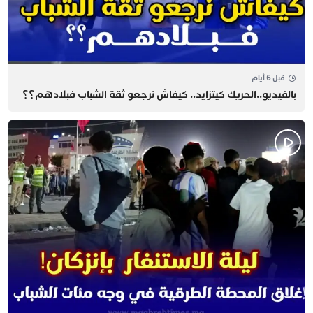
قبل 6 أيام
بالفيديو..الحريك كيتزايد.. كيفاش نرجعو ثقة الشباب فبلادهم؟؟