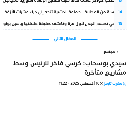
إسبانيا تنصب حواجز عائمة قبالة سبتة لتفعيل الإعادة الفورية للمهاجرين
13
بعد 13 سنة من المجانية.. جماعة الدشيرة تتجه إلى كراء عشرات الأزقة و”الشوارع”.. هل أصبح المواطن الحل الأسهل لسد عجز المداخيل؟
14
نورا فتحي تحسم الجدل لأول مرة وتكشف حقيقة علاقتها بياسين بونو
15
المقال التالي
مجتمع
سيدي بوسحاب: كرسي فاخر للرئيس وسط
مشاريع متأخرة
مغرب تايمز
16 أغسطس 2025 - 11:22