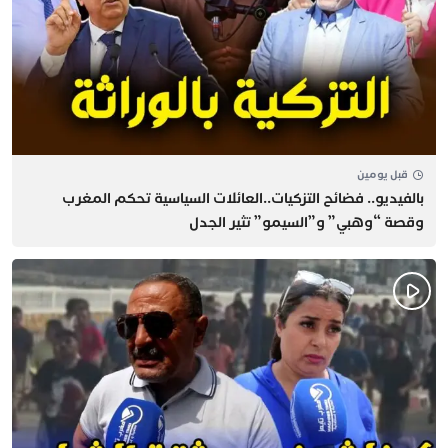
قبل يومين
بالفيديو.. فضائح التزكيات..العائلات السياسية تحكم المغرب
وقصة “وهبي” و”السيمو” تثير الجدل