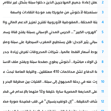
إسبانيا تعلن إعادة جميع المهاجرين الذين دخلوا سبتة بشكل غير نظامي
2
عودة مستعجلة لأخنوش من مايوركا بعد موجة انتقادات واسعة
3
أزمة سبتة المحتلة…المفوضية الأوروبية تقترح تعزيز الدعم المالي والت
4
عملية “الهروب الكبير”… الحرس المدني الإسباني بسبتة يفتح قناة رسمية
5
تقرير إسباني يثير الجدل: هل يستطيع المغرب السيطرة على سبتة ومليلي
6
رغم هبوط أسعار النفط عالميا.. شركات المحروقات تفرض زيادة جديدة
7
بعد حفل الولاء مباشرة.. أخنوش يطوي صفحة سبتة ويفتح ملف الاستجم
8
مقاطعة الدفاع تشل محاكمات 410 معتقلين.. والنيابة العامة تبحث عن حل قانوني
9
المسكوت عنه في رحلة المجهول إلى سبتة.. الفتيات بين مطرقة البحر وسن
10
الحكم على المذيعة المصرية سارة خليفة و12 متهما بالإعدام في قضية هزت بلاد الفراعنة
11
بعد انكشاف الحقيقة.. “إل كونفيدينسيال” في قلب فضيحة صورة مضللة
12