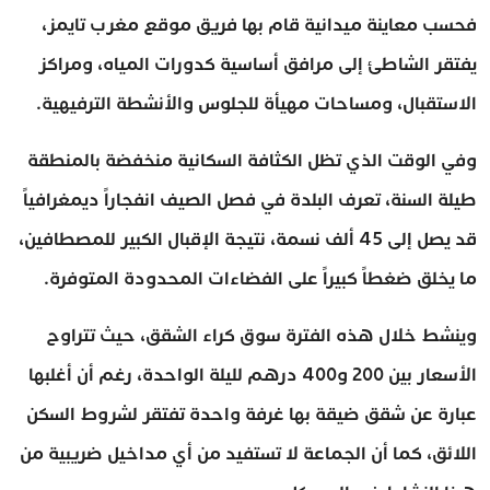
فحسب معاينة ميدانية قام بها فريق موقع مغرب تايمز،
يفتقر الشاطئ إلى مرافق أساسية كدورات المياه، ومراكز
الاستقبال، ومساحات مهيأة للجلوس والأنشطة الترفيهية.
وفي الوقت الذي تظل الكثافة السكانية منخفضة بالمنطقة
طيلة السنة، تعرف البلدة في فصل الصيف انفجاراً ديمغرافياً
قد يصل إلى 45 ألف نسمة، نتيجة الإقبال الكبير للمصطافين،
ما يخلق ضغطاً كبيراً على الفضاءات المحدودة المتوفرة.
وينشط خلال هذه الفترة سوق كراء الشقق، حيث تتراوح
الأسعار بين 200 و400 درهم لليلة الواحدة، رغم أن أغلبها
عبارة عن شقق ضيقة بها غرفة واحدة تفتقر لشروط السكن
اللائق، كما أن الجماعة لا تستفيد من أي مداخيل ضريبية من