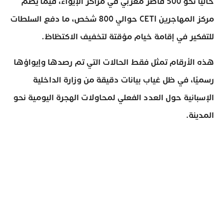
حاليًا نحو 500 قاصر مغربي في مراكز الإيواء، فيما يضم
مركز المهاجرين CETI حوالي 800 شخص، ما دفع السلطات
للتفكير في إقامة خيام مؤقتة لتخفيف الاكتظاظ.
هذه الأرقام تمثل فقط الحالات التي تم رصدها وإيواؤها
رسميًا، في ظل غياب بيانات دقيقة من وزارة الداخلية
الإسبانية حول العدد الفعلي لمحاولات الهجرة اليومية نحو
المدينة.