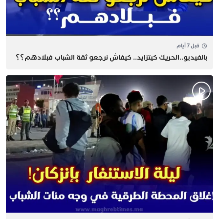
قبل 7 أيام
بالفيديو..الحريك كيتزايد.. كيفاش نرجعو ثقة الشباب فبلادهم؟؟