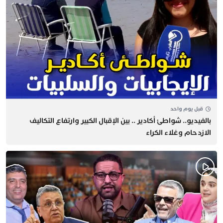
قبل يوم واحد
بالفيديو.. شواطئ أكادير .. بين الإقبال الكبير وارتفاع التكاليف
الازدحام وغلاء الكراء