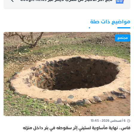
مواضيع ذات صلة
مجتمع
6 أغسطس 2026 - 13:45
فاس.. نهاية مأساوية لستيني إثر سقوطه في بئر داخل منزله