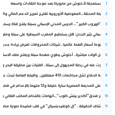
عودة مستعجلة لأخنوش من مايوركا بعد موجة انتقادات واسعة
1
أزمة سبتة المحتلة…المفوضية الأوروبية تقترح تعزيز الدعم المالي والت
2
عملية “الهروب الكبير”… الحرس المدني الإسباني بسبتة يفتح قناة رسمية
3
تقرير إسباني يثير الجدل: هل يستطيع المغرب السيطرة على سبتة ومليلي
4
رغم هبوط أسعار النفط عالميا.. شركات المحروقات تفرض زيادة جديدة
5
بعد حفل الولاء مباشرة.. أخنوش يطوي صفحة سبتة ويفتح ملف الاستجم
6
المسكوت عنه في رحلة المجهول إلى سبتة.. الفتيات بين مطرقة البحر وسن
7
مقاطعة الدفاع تشل محاكمات 410 معتقلين.. والنيابة العامة تبحث عن حل قانوني
8
الحكم على المذيعة المصرية سارة خليفة و12 متهما بالإعدام في قضية هزت بلاد الفراعنة
9
أزمة تهز فندق“أكادير بيتش كلوب”…اتهامات باقتحام المكتب النقابي وم
10
بعد انكشاف الحقيقة.. “إل كونفيدينسيال” في قلب فضيحة صورة مضللة
11