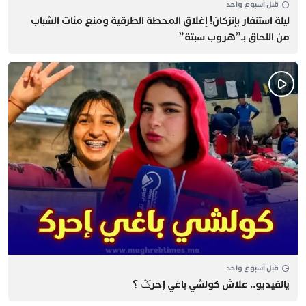
قبل أسبوع واحد
​ليلة استنفار بإنزكان! إغلاق المحطة الطرقية ومنع مئات الشباب
من اللحاق بـ”هروب سبتة”
قبل أسبوع واحد
يالفيديو.. علاش كولشي باغي إحرݣ ؟