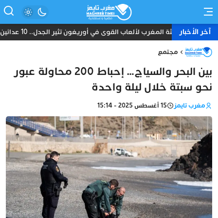
آخر الأخبار
بعثة المغرب لألعاب القوى في أوريغون تثير الجدل.. 10 عدائين ومدرب واحد دون طبيب أو إداري
مجتمع
بين البحر والسياج… إحباط 200 محاولة عبور
نحو سبتة خلال ليلة واحدة
مغرب تايمز
15 أغسطس 2025 - 15:14