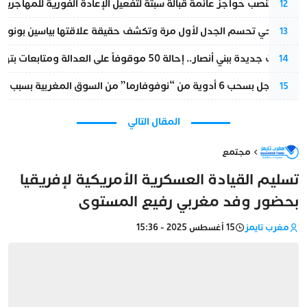
إسبانيا تنصب حواجز عائمة قبالة سبتة لتفعيل الإعادة الفورية للمهاجرين
12
نورا فتحي تحسم الجدل لأول مرة وتكشف حقيقة علاقتها بياسين بونو
13
تطورات جديدة ببني أنصار.. إحالة 50 موقوفاً على العدالة ومتابعات بتهم ثقيلة
14
قرار عاجل بسحب 6 أدوية من “نوفوفارما” من السوق المغربية بسبب خلل في الجودة
15
المقال التالي
مجتمع
تسليم القيادة العسكرية الأمريكية لإفريقيا
بحضور وفد مغربي رفيع المستوى
مغرب تايمز
15 أغسطس 2025 - 15:36