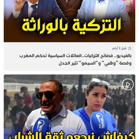
قبل 3 أيام
بالفيديو.. فضائح التزكيات..العائلات السياسية تحكم المغرب
وقصة “وهبي” و”السيمو” تثير الجدل