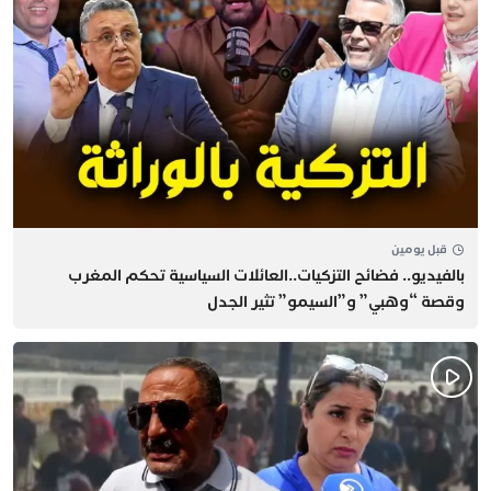
قبل يومين
بالفيديو.. فضائح التزكيات..العائلات السياسية تحكم المغرب
وقصة “وهبي” و”السيمو” تثير الجدل