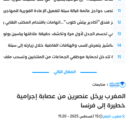
إسبانيا تنصب حواجز عائمة قبالة سبتة لتفعيل الإعادة الفورية للمهاجرين
11
أزمة تهز فندق“أكادير بيتش كلوب”…اتهامات باقتحام المكتب النقابي وم
12
نورا فتحي تحسم الجدل لأول مرة وتكشف حقيقة علاقتها بياسين بونو
13
بيدرو سانشيز يتعرض للسب والهتافات الغاضبة خلال زيارته إلى سبتة
14
الداخلية تتدخل لحماية موظفي الجماعات من المنتخبين وتسحب ملف الت
15
المقال التالي
متابعات
المغرب يرحّل عنصرين من عصابة إجرامية
خطيرة إلى فرنسا
مغرب تايمز
15 أغسطس 2025 - 11:20