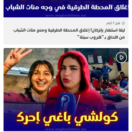
قبل 7 أيام
​ليلة استنفار بإنزكان! إغلاق المحطة الطرقية ومنع مئات الشباب
من اللحاق بـ”هروب سبتة”