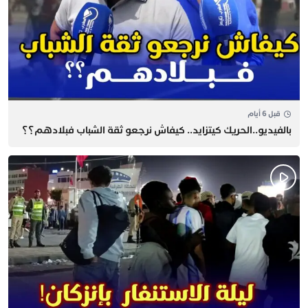
قبل 6 أيام
بالفيديو..الحريك كيتزايد.. كيفاش نرجعو ثقة الشباب فبلادهم؟؟