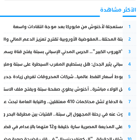
الأكثر مشاهدة
عودة مستعجلة لأخنوش من مايوركا بعد موجة انتقادات واسعة
1
أزمة سبتة المحتلة…المفوضية الأوروبية تقترح تعزيز الدعم المالي والت
2
عملية “الهروب الكبير”… الحرس المدني الإسباني بسبتة يفتح قناة رسمية
3
تقرير إسباني يثير الجدل: هل يستطيع المغرب السيطرة على سبتة ومليلي
4
رغم هبوط أسعار النفط عالميا.. شركات المحروقات تفرض زيادة جديدة
5
بعد حفل الولاء مباشرة.. أخنوش يطوي صفحة سبتة ويفتح ملف الاستجم
6
مقاطعة الدفاع تشل محاكمات 410 معتقلين.. والنيابة العامة تبحث عن حل قانوني
7
المسكوت عنه في رحلة المجهول إلى سبتة.. الفتيات بين مطرقة البحر وسن
8
الحكم على المذيعة المصرية سارة خليفة و12 متهما بالإعدام في قضية هزت بلاد الفراعنة
9
بعد انكشاف الحقيقة.. “إل كونفيدينسيال” في قلب فضيحة صورة مضللة
10