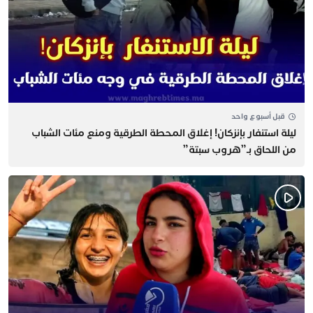
قبل أسبوع واحد
​ليلة استنفار بإنزكان! إغلاق المحطة الطرقية ومنع مئات الشباب
من اللحاق بـ”هروب سبتة”