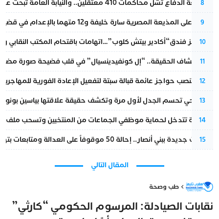
مقاطعة الدفاع تشل محاكمات 410 معتقلين.. والنيابة العامة تبحث عن حل قانوني
8
الحكم على المذيعة المصرية سارة خليفة و12 متهما بالإعدام في قضية هزت بلاد الفراعنة
9
أزمة تهز فندق“أكادير بيتش كلوب”…اتهامات باقتحام المكتب النقابي وم
10
بعد انكشاف الحقيقة.. “إل كونفيدينسيال” في قلب فضيحة صورة مضللة
11
إسبانيا تنصب حواجز عائمة قبالة سبتة لتفعيل الإعادة الفورية للمهاجرين
12
نورا فتحي تحسم الجدل لأول مرة وتكشف حقيقة علاقتها بياسين بونو
13
الداخلية تتدخل لحماية موظفي الجماعات من المنتخبين وتسحب ملف الت
14
تطورات جديدة ببني أنصار.. إحالة 50 موقوفاً على العدالة ومتابعات بتهم ثقيلة
15
المقال التالي
طب وصحة
نقابات الصيادلة: المرسوم الحكومي “كارثي”