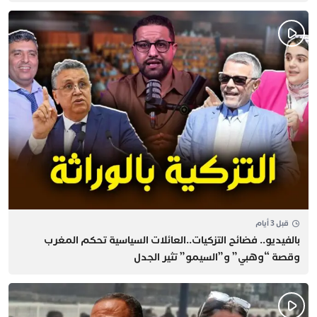
قبل 3 أيام
بالفيديو.. فضائح التزكيات..العائلات السياسية تحكم المغرب
وقصة “وهبي” و”السيمو” تثير الجدل