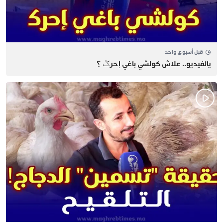
قبل أسبوع واحد
يالفيديو.. علاش كولشي باغي إحرݣ ؟