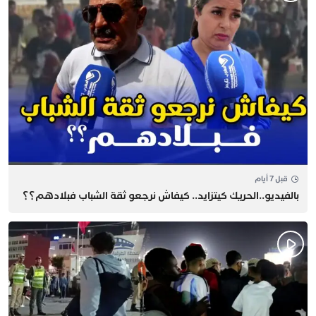
قبل 7 أيام
بالفيديو..الحريك كيتزايد.. كيفاش نرجعو ثقة الشباب فبلادهم؟؟