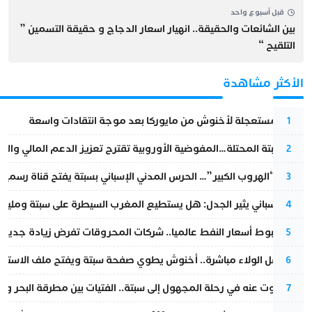
قبل أسبوع واحد
بين الشائعات والحقيقة.. انهيار اسعار الدجاج و حقيقة التسمين ”
التلقيح “
الأكثر مشاهدة
عودة مستعجلة لأخنوش من مايوركا بعد موجة انتقادات واسعة
1
أزمة سبتة المحتلة…المفوضية الأوروبية تقترح تعزيز الدعم المالي والت
2
عملية “الهروب الكبير”… الحرس المدني الإسباني بسبتة يفتح قناة رسمية
3
تقرير إسباني يثير الجدل: هل يستطيع المغرب السيطرة على سبتة ومليلي
4
رغم هبوط أسعار النفط عالميا.. شركات المحروقات تفرض زيادة جديدة
5
بعد حفل الولاء مباشرة.. أخنوش يطوي صفحة سبتة ويفتح ملف الاستجم
6
المسكوت عنه في رحلة المجهول إلى سبتة.. الفتيات بين مطرقة البحر وسن
7