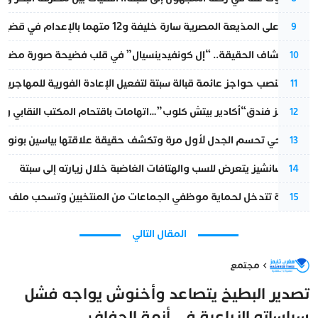
الحكم على المذيعة المصرية سارة خليفة و12 متهما بالإعدام في قضية هزت بلاد الفراعنة
9
بعد انكشاف الحقيقة.. “إل كونفيدينسيال” في قلب فضيحة صورة مضللة
10
إسبانيا تنصب حواجز عائمة قبالة سبتة لتفعيل الإعادة الفورية للمهاجرين
11
أزمة تهز فندق“أكادير بيتش كلوب”…اتهامات باقتحام المكتب النقابي وم
12
نورا فتحي تحسم الجدل لأول مرة وتكشف حقيقة علاقتها بياسين بونو
13
بيدرو سانشيز يتعرض للسب والهتافات الغاضبة خلال زيارته إلى سبتة
14
الداخلية تتدخل لحماية موظفي الجماعات من المنتخبين وتسحب ملف الت
15
المقال التالي
مجتمع
تصدير البطيخ يتصاعد وأخنوش يواجه فشل
سياساته الزراعية في أزمة الجفاف