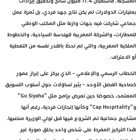
المسجلة. فاستقبال 17.4 مليون سائح وتحقيق إيرادات
بمليارات الدولارات لم يكن نتاج جهد فردي، بل ثمرة عمل
جماعي شاركت فيه جهات وازنة مثل المكتب الوطني
للمطارات، والشركة المغربية للهندسة السياحية، والخطوط
الملكية المغربية، والتي لم تحظَ بالقدر نفسه من التغطية
أو الاعتراف.
الخطاب الرسمي والإعلامي – الذي يركز على إبراز عمور
كصاحبة الفضل الأوحد – يثير تساؤلات حول أسلوب التسويق
المعتمد، خصوصًا حين تعرض برامج مثل “Go Siyaha”
و”Cap Hospitality” وكأنها إنجازات فردية، رغم أنها
مشاريع جماعية تم الشروع فيها قبل تولي الوزيرة منصبها.
هذا التركيز المفرط على شخص واحد يخلق صورة غير