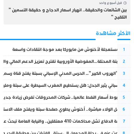
قبل أسبوع واحد
بين الشائعات والحقيقة.. انهيار اسعار الدجاج و حقيقة التسمين ”
التلقيح “
الأكثر مشاهدة
عودة مستعجلة لأخنوش من مايوركا بعد موجة انتقادات واسعة
1
أزمة سبتة المحتلة…المفوضية الأوروبية تقترح تعزيز الدعم المالي والت
2
عملية “الهروب الكبير”… الحرس المدني الإسباني بسبتة يفتح قناة رسمية
3
تقرير إسباني يثير الجدل: هل يستطيع المغرب السيطرة على سبتة ومليلي
4
رغم هبوط أسعار النفط عالميا.. شركات المحروقات تفرض زيادة جديدة
5
بعد حفل الولاء مباشرة.. أخنوش يطوي صفحة سبتة ويفتح ملف الاستجم
6
مقاطعة الدفاع تشل محاكمات 410 معتقلين.. والنيابة العامة تبحث عن حل قانوني
7
المسكوت عنه في رحلة المجهول إلى سبتة.. الفتيات بين مطرقة البحر وسن
8