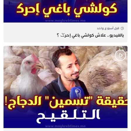
قبل أسبوع واحد
يالفيديو.. علاش كولشي باغي إحرݣ ؟