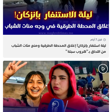
قبل 7 أيام
​ليلة استنفار بإنزكان! إغلاق المحطة الطرقية ومنع مئات الشباب
من اللحاق بـ”هروب سبتة”