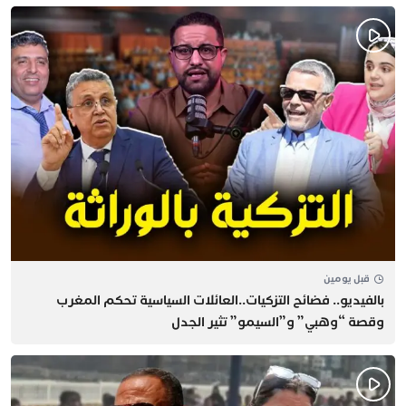
قبل يومين
بالفيديو.. فضائح التزكيات..العائلات السياسية تحكم المغرب
وقصة “وهبي” و”السيمو” تثير الجدل