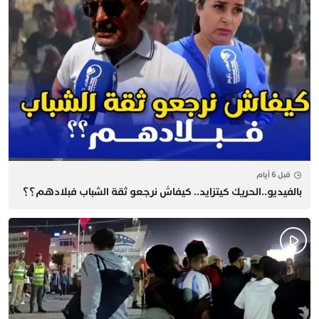
قبل 6 أيام
بالفيديو..الحريك كيتزايد.. كيفاش نرجعو ثقة الشباب فبلادهم؟؟