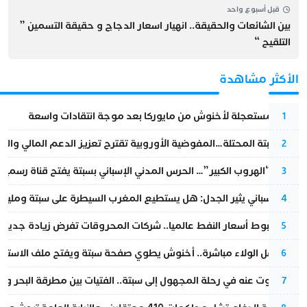
قبل أسبوع واحد
بين الشائعات والحقيقة.. انهيار اسعار الدجاج و حقيقة التسمين ”
التلقيح “
الأكثر مشاهدة
عودة مستعجلة لأخنوش من مايوركا بعد موجة انتقادات واسعة
1
أزمة سبتة المحتلة…المفوضية الأوروبية تقترح تعزيز الدعم المالي والت
2
عملية “الهروب الكبير”… الحرس المدني الإسباني بسبتة يفتح قناة رسمية
3
تقرير إسباني يثير الجدل: هل يستطيع المغرب السيطرة على سبتة ومليلي
4
رغم هبوط أسعار النفط عالميا.. شركات المحروقات تفرض زيادة جديدة
5
بعد حفل الولاء مباشرة.. أخنوش يطوي صفحة سبتة ويفتح ملف الاستجم
6
المسكوت عنه في رحلة المجهول إلى سبتة.. الفتيات بين مطرقة البحر وسن
7