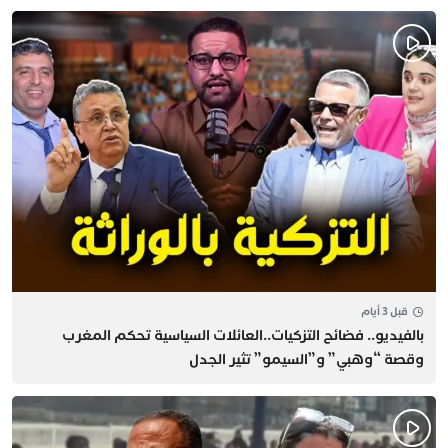
قبل 3 أيام
بالفيديو.. فضائح التزكيات..العائلات السياسية تحكم المغرب
وقصة “وهبي” و”السيمو” تثير الجدل