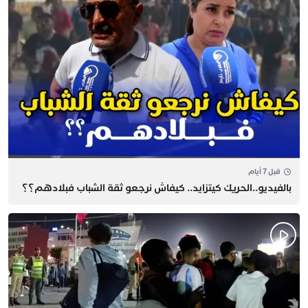
قبل 7 أيام
بالفيديو..الحريك كيتزايد.. كيفاش نرجعو ثقة الشباب فبلادهم؟؟