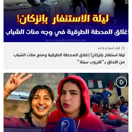
قبل أسبوع واحد
​ليلة استنفار بإنزكان! إغلاق المحطة الطرقية ومنع مئات الشباب
من اللحاق بـ”هروب سبتة”