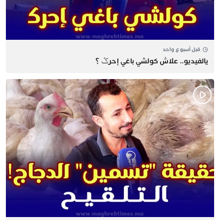
قبل أسبوع واحد
يالفيديو.. علاش كولشي باغي إحرݣ ؟