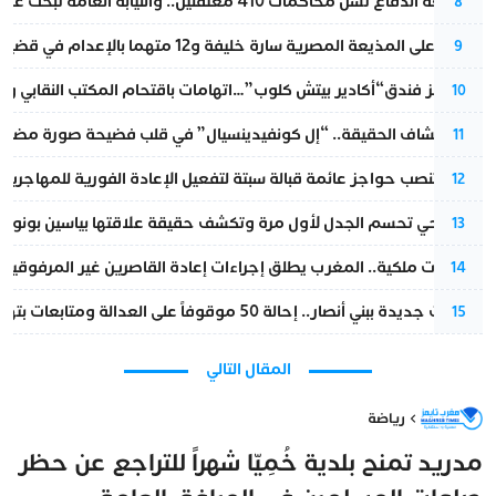
مقاطعة الدفاع تشل محاكمات 410 معتقلين.. والنيابة العامة تبحث عن حل قانوني
8
الحكم على المذيعة المصرية سارة خليفة و12 متهما بالإعدام في قضية هزت بلاد الفراعنة
9
أزمة تهز فندق“أكادير بيتش كلوب”…اتهامات باقتحام المكتب النقابي وم
10
بعد انكشاف الحقيقة.. “إل كونفيدينسيال” في قلب فضيحة صورة مضللة
11
إسبانيا تنصب حواجز عائمة قبالة سبتة لتفعيل الإعادة الفورية للمهاجرين
12
نورا فتحي تحسم الجدل لأول مرة وتكشف حقيقة علاقتها بياسين بونو
13
بتعليمات ملكية.. المغرب يطلق إجراءات إعادة القاصرين غير المرفوقين 
14
تطورات جديدة ببني أنصار.. إحالة 50 موقوفاً على العدالة ومتابعات بتهم ثقيلة
15
المقال التالي
رياضة
مدريد تمنح بلدية خُمِيّا شهراً للتراجع عن حظر