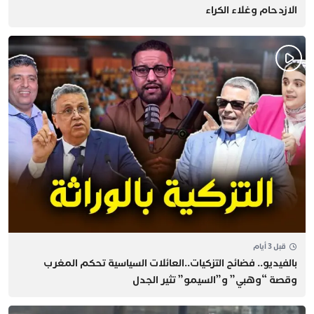
الازدحام وغلاء الكراء
قبل 3 أيام
بالفيديو.. فضائح التزكيات..العائلات السياسية تحكم المغرب
وقصة “وهبي” و”السيمو” تثير الجدل