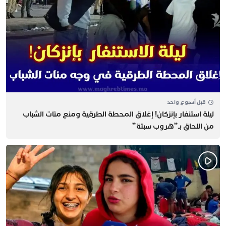
قبل أسبوع واحد
​ليلة استنفار بإنزكان! إغلاق المحطة الطرقية ومنع مئات الشباب
من اللحاق بـ”هروب سبتة”