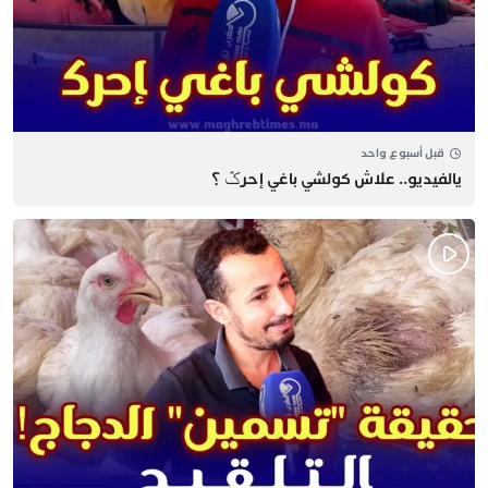
قبل أسبوع واحد
يالفيديو.. علاش كولشي باغي إحرݣ ؟