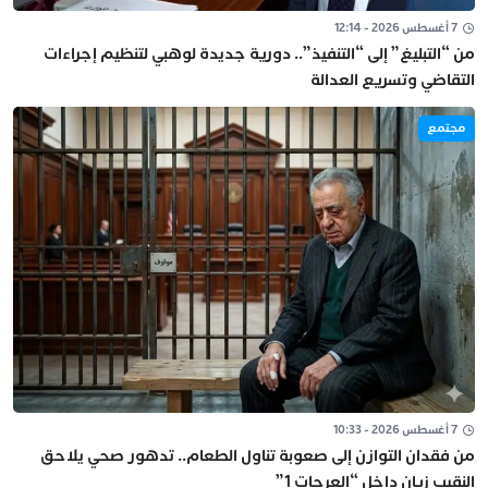
7 أغسطس 2026 - 12:14
من “التبليغ” إلى “التنفيذ”.. دورية جديدة لوهبي لتنظيم إجراءات
التقاضي وتسريع العدالة
مجتمع
7 أغسطس 2026 - 10:33
من فقدان التوازن إلى صعوبة تناول الطعام.. تدهور صحي يلاحق
النقيب زيان داخل “العرجات 1”