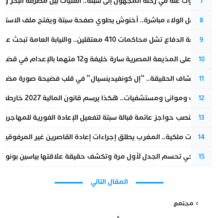
المسكوت عنه في رحلة المجهول إلى سبتة.. الفتيات بين مطرقة البحر وسن
7
بعد حفل الولاء مباشرة.. أخنوش يطوي صفحة سبتة ويفتح ملف الاستجم
8
مقاطعة الدفاع تشل محاكمات 410 معتقلين.. والنيابة العامة تبحث عن حل قانوني
9
الحكم على المذيعة المصرية سارة خليفة و12 متهما بالإعدام في قضية هزت بلاد الفراعنة
10
بعد انكشاف الحقيقة.. “إل كونفيدينسيال” في قلب فضيحة صورة مضللة
11
قطارات وموانئ ومستشفيات.. هكذا يرسم قانون المالية 2027 خارطة المغرب المقبل
12
إسبانيا تنصب حواجز عائمة قبالة سبتة لتفعيل الإعادة الفورية للمهاجرين
13
بتعليمات ملكية.. المغرب يطلق إجراءات إعادة القاصرين غير المرفوقين 
14
نورا فتحي تحسم الجدل لأول مرة وتكشف حقيقة علاقتها بياسين بونو
15
المقال التالي
مجتمع