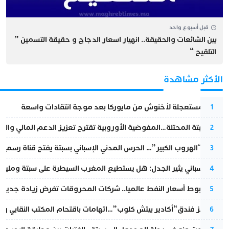
قبل أسبوع واحد
بين الشائعات والحقيقة.. انهيار اسعار الدجاج و حقيقة التسمين ”
التلقيح “
الأكثر مشاهدة
عودة مستعجلة لأخنوش من مايوركا بعد موجة انتقادات واسعة
1
أزمة سبتة المحتلة…المفوضية الأوروبية تقترح تعزيز الدعم المالي والت
2
عملية “الهروب الكبير”… الحرس المدني الإسباني بسبتة يفتح قناة رسمية
3
تقرير إسباني يثير الجدل: هل يستطيع المغرب السيطرة على سبتة ومليلي
4
رغم هبوط أسعار النفط عالميا.. شركات المحروقات تفرض زيادة جديدة
5
أزمة تهز فندق“أكادير بيتش كلوب”…اتهامات باقتحام المكتب النقابي وم
6