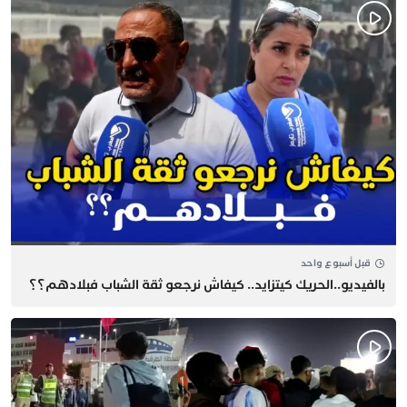
قبل أسبوع واحد
بالفيديو..الحريك كيتزايد.. كيفاش نرجعو ثقة الشباب فبلادهم؟؟