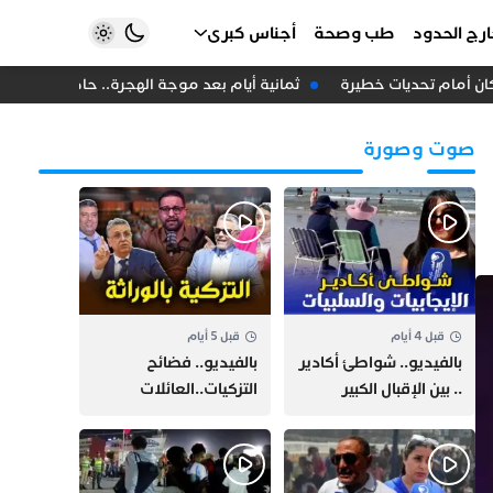
رج الحدود
طب وصحة
أجناس كبرى
ن أمام تحديات خطيرة
ثمانية أيام بعد موجة الهجرة.. حاكم سبتة المحت
صوت وصورة
قبل 4 أيام
قبل 5 أيام
بالفيديو.. شواطئ أكادير
بالفيديو.. فضائح
.. بين الإقبال الكبير
التزكيات..العائلات
وارتفاع التكاليف
السياسية تحكم المغرب
الازدحام وغلاء الكراء
وقصة “وهبي”
و”السيمو” تثير الجدل