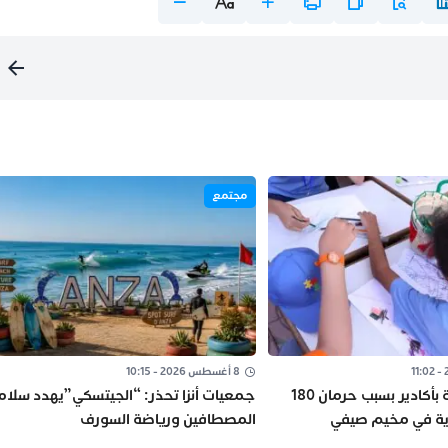
مجتمع
8 أغسطس 2026 - 10:15
وقفة احتجاجية بأكادير بسبب حرمان 180
جمعيات أنزا تحذر: “الجيتسكي”يهدد سلام
ذية في مخيم صيفي
المصطافين ورياضة السورف