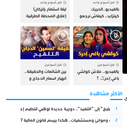
قبل أسبوع واحد
قبل أسبوع واحد
بالفيديو..الحريك
​ليلة استنفار بإنزكان!
كيتزايد.. كيفاش نرجعو
إغلاق المحطة الطرقية
ثقة الشباب فبلادهم؟؟
ومنع مئات الشباب من
اللحاق بـ”هروب سبتة”
قبل أسبوعين
قبل أسبوعين
يالفيديو.. علاش كولشي
بين الشائعات والحقيقة..
باغي إحرݣ ؟
انهيار اسعار الدجاج و
حقيقة التسمين ”
التلقيح “
الأكثر مشاهدة
ى
من “التبليغ” إلى “التنفيذ”.. دورية جديدة لوهبي لتنظيم إجراءات التق
1
قطارات وموانئ ومستشفيات.. هكذا يرسم قانون المالية 2027 خارطة المغرب المقبل
2