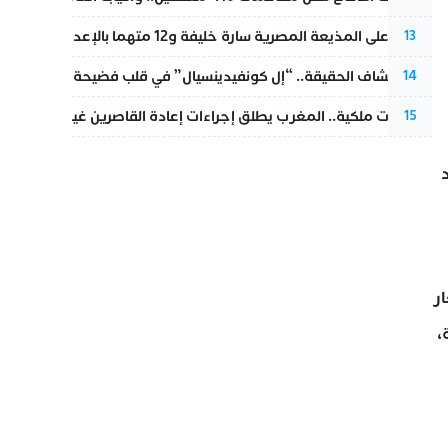
الحكم على المذيعة المصرية سارة خليفة و12 متهما بالإعدام في قضية هزت بلاد الفراعنة
13
بعد انكشاف الحقيقة.. “إل كونفيدينسيال” في قلب فضيحة صورة مضلل
14
بتعليمات ملكية.. المغرب يطلق إجراءات إعادة القاصرين غير المرفوقين 
15
ار
،