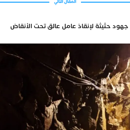
المقال التالي
هود حثيثة لإنقاذ عامل عالق تحت الأنقاض