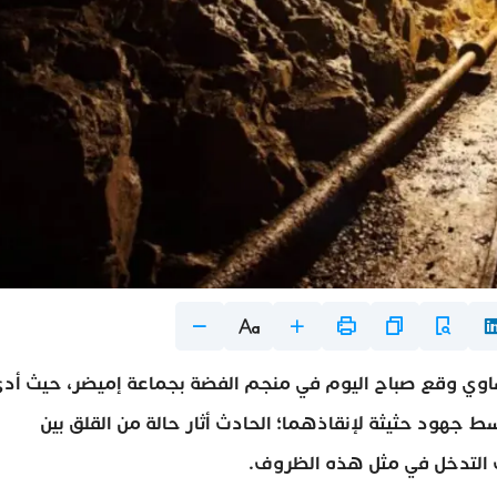
ساوي وقع صباح اليوم في منجم الفضة بجماعة إميضر، حيث أد
سط جهود حثيثة لإنقاذهما؛ الحادث أثار حالة من القلق بين
ت التدخل في مثل هذه الظروف.