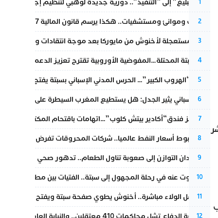
من “التبليغ” إلى “التنفيذ”.. دورية جديدة لوهبي لتنظيم إجراءات التق
1
قطارات وموانئ ومستشفيات.. هكذا يرسم قانون المالية 2027 خارطة المغرب المقبل
2
عودة مستعجلة لأخنوش من مايوركا بعد موجة انتقادات واسعة
3
أزمة سبتة المحتلة…المفوضية الأوروبية تقترح تعزيز الدعم المالي والت
4
عملية “الهروب الكبير”… الحرس المدني الإسباني بسبتة يفتح قناة رسمية
5
تقرير إسباني يثير الجدل: هل يستطيع المغرب السيطرة على سبتة ومليل
6
أزمة تهز فندق“أكادير بيتش كلوب”…اتهامات باقتحام المكتب النقابي وم
7
شر
رغم هبوط أسعار النفط عالميا.. شركات المحروقات تفرض زيادة جديد
8
من فقدان التوازن إلى صعوبة تناول الطعام.. تدهور صحي يلاحق النقيب ز
9
المسكوت عنه في رحلة المجهول إلى سبتة.. الفتيات بين مطرقة البحر وس
10
بعد حفل الولاء مباشرة.. أخنوش يطوي صفحة سبتة ويفتح ملف الاستجم
11
ب
مقاطعة الدفاع تشل محاكمات 410 معتقلين.. والنيابة العامة تبحث عن حل قانوني
12