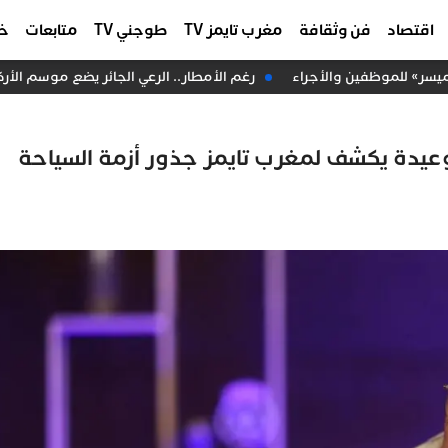
اقتصاد
فن وثقافة
مغرب تايمز TV
طوجني TV
متابعات
خا
ر» للموظفين والأجراء
رغم الأمطار.. الرعي الجائر يضع موسم الأركا
وعيدة يكشف لمغرب تايمز جذور أزمة السياحة