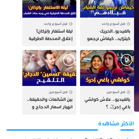
قبل أسبوع واحد
قبل أسبوع واحد
بالفيديو..الحريك
​ليلة استنفار بإنزكان!
كيتزايد.. كيفاش نرجعو
إغلاق المحطة الطرقية
ثقة الشباب فبلادهم؟؟
ومنع مئات الشباب من
اللحاق بـ”هروب سبتة”
قبل أسبوعين
قبل أسبوعين
يالفيديو.. علاش كولشي
بين الشائعات والحقيقة..
باغي إحرݣ ؟
انهيار اسعار الدجاج و
حقيقة التسمين ”
التلقيح “
الأكثر مشاهدة