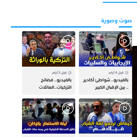
صوت وصورة
قبل 4 أيام
قبل 5 أيام
بالفيديو.. شواطئ أكادير
بالفيديو.. فضائح
.. بين الإقبال الكبير
التزكيات..العائلات
وارتفاع التكاليف
السياسية تحكم المغرب
الازدحام وغلاء الكراء
وقصة “وهبي”
و”السيمو” تثير الجدل