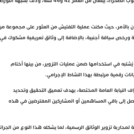
بالعاصمة الرباط، مواطنين أجنبيين من دول إفريقيا جنوب الصحراء، يبلغان من العمر 42 و46 سنة، وذلك بشبهة التور
ن بالأمر، حيث مكنت عملية التفتيش من العثور على مجموعة من
 ورخص سياقة أجنبية، بالإضافة إلى وثائق تعريفية مشكوك في
تبه في استخدامها ضمن عمليات التزوير، من بينها أختام
نات رقمية مرتبطة بهذا النشاط الإجرامي.
النيابة العامة المختصة، بهدف تعميق التحقيق وتحديد
توصل إلى باقي المساهمين أو المشاركين المفترضين في هذه
لمحاربة تزوير الوثائق الرسمية، لما يشكله هذا النوع من الجرائ