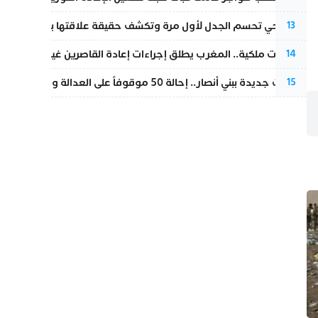
نورا فتحي تحسم الجدل لأول مرة وتكشف حقيقة علاقتها بياسين بونو
13
بتعليمات ملكية.. المغرب يطلق إجراءات إعادة القاصرين غير المرفوقين 
14
تطورات جديدة ببني أنصار.. إحالة 50 موقوفاً على العدالة ومتابعات بتهم ثقيلة
15