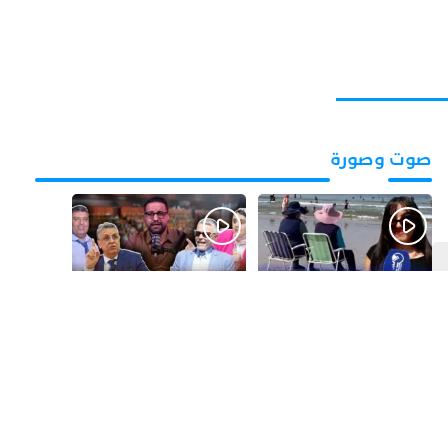
صوت وصورة
قبل يومين
قبل 3 أيام
بالفيديو.. شواطئ أكادير
بالفيديو.. فضائح
.. بين الإقبال الكبير
التزكيات..العائلات
وارتفاع التكاليف
السياسية تحكم المغرب
الازدحام وغلاء الكراء
وقصة “وهبي”