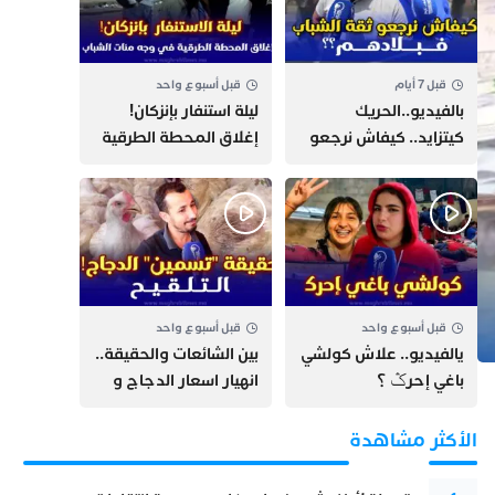
قبل 7 أيام
قبل أسبوع واحد
بالفيديو..الحريك
​ليلة استنفار بإنزكان!
كيتزايد.. كيفاش نرجعو
إغلاق المحطة الطرقية
ثقة الشباب فبلادهم؟؟
ومنع مئات الشباب من
اللحاق بـ”هروب سبتة”
قبل أسبوع واحد
قبل أسبوع واحد
يالفيديو.. علاش كولشي
بين الشائعات والحقيقة..
باغي إحرݣ ؟
انهيار اسعار الدجاج و
حقيقة التسمين ”
التلقيح “
الأكثر مشاهدة