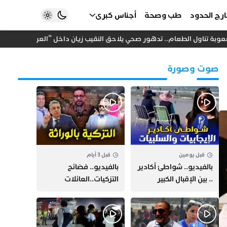
رج الحدود
طب وصحة
أجناس كبرى
بة تناول الطعام.. تدهور صحي يلاحق النقيب زيان داخل “العرجات 1”
ا
صوت وصورة
قبل يومين
قبل 3 أيام
بالفيديو.. شواطئ أكادير
بالفيديو.. فضائح
.. بين الإقبال الكبير
التزكيات..العائلات
وارتفاع التكاليف
السياسية تحكم المغرب
الازدحام وغلاء الكراء
وقصة “وهبي”
و”السيمو” تثير الجدل