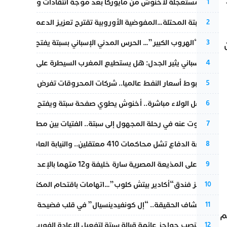
ط
عودة مستعجلة لأخنوش من مايوركا بعد موجة انتقادات واسعة
1
أزمة سبتة المحتلة…المفوضية الأوروبية تقترح تعزيز الدعم المالي والت
2
عملية “الهروب الكبير”… الحرس المدني الإسباني بسبتة يفتح قناة رسمية
3
تقرير إسباني يثير الجدل: هل يستطيع المغرب السيطرة على سبتة ومليل
4
رغم هبوط أسعار النفط عالميا.. شركات المحروقات تفرض زيادة جديد
5
بعد حفل الولاء مباشرة.. أخنوش يطوي صفحة سبتة ويفتح ملف الاستجم
6
المسكوت عنه في رحلة المجهول إلى سبتة.. الفتيات بين مطرقة البحر وس
7
مقاطعة الدفاع تشل محاكمات 410 معتقلين.. والنيابة العامة تبحث عن حل قانوني
8
الحكم على المذيعة المصرية سارة خليفة و12 متهما بالإعدام في قضية هزت بلاد الفراعنة
9
أزمة تهز فندق“أكادير بيتش كلوب”…اتهامات باقتحام المكتب النقابي وم
10
بعد انكشاف الحقيقة.. “إل كونفيدينسيال” في قلب فضيحة صورة مضلل
11
م
إسبانيا تنصب حواجز عائمة قبالة سبتة لتفعيل الإعادة الفورية للمهاجرين
12