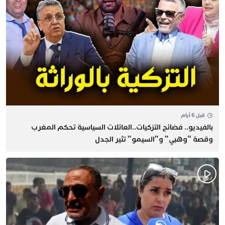
قبل 6 أيام
بالفيديو.. فضائح التزكيات..العائلات السياسية تحكم المغرب
وقصة “وهبي” و”السيمو” تثير الجدل