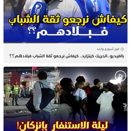
قبل أسبوع واحد
بالفيديو..الحريك كيتزايد.. كيفاش نرجعو ثقة الشباب فبلادهم؟؟