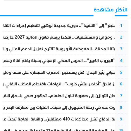
الأكثر مشاهدة
من “التبليغ” إلى “التنفيذ”.. دورية جديدة لوهبي لتنظيم إجراءات التقا
1
قطارات وموانئ ومستشفيات.. هكذا يرسم قانون المالية 2027 خارطة المغرب المقبل
2
أزمة سبتة المحتلة…المفوضية الأوروبية تقترح تعزيز الدعم المالي والت
3
عملية “الهروب الكبير”… الحرس المدني الإسباني بسبتة يفتح قناة رسمية
4
تقرير إسباني يثير الجدل: هل يستطيع المغرب السيطرة على سبتة ومليلي
5
أزمة تهز فندق“أكادير بيتش كلوب”…اتهامات باقتحام المكتب النقابي وم
6
من فقدان التوازن إلى صعوبة تناول الطعام.. تدهور صحي يلاحق النقيب ز
7
المسكوت عنه في رحلة المجهول إلى سبتة.. الفتيات بين مطرقة البحر وسن
8
مقاطعة الدفاع تشل محاكمات 410 معتقلين.. والنيابة العامة تبحث عن حل قانوني
9
الحكم على المذيعة المصرية سارة خليفة و12 متهما بالإعدام في قضية هزت بلاد الفراعنة
10