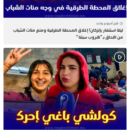
قبل أسبوع واحد
​ليلة استنفار بإنزكان! إغلاق المحطة الطرقية ومنع مئات الشباب
من اللحاق بـ”هروب سبتة”