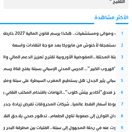
التلقيح “
الأكثر مشاهدة
قطارات وموانئ ومستشفيات.. هكذا يرسم قانون المالية 2027 خارطة المغرب المقبل
1
عودة مستعجلة لأخنوش من مايوركا بعد موجة انتقادات واسعة
2
أزمة سبتة المحتلة…المفوضية الأوروبية تقترح تعزيز الدعم المالي والت
3
عملية “الهروب الكبير”… الحرس المدني الإسباني بسبتة يفتح قناة رسمية
4
تقرير إسباني يثير الجدل: هل يستطيع المغرب السيطرة على سبتة ومليلي
5
أزمة تهز فندق“أكادير بيتش كلوب”…اتهامات باقتحام المكتب النقابي وم
6
رغم هبوط أسعار النفط عالميا.. شركات المحروقات تفرض زيادة جديدة
7
من فقدان التوازن إلى صعوبة تناول الطعام.. تدهور صحي يلاحق النقيب ز
8
المسكوت عنه في رحلة المجهول إلى سبتة.. الفتيات بين مطرقة البحر وسن
9