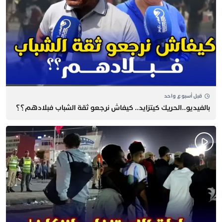
قبل أسبوع واحد
بالفيديو..الحريك كيتزايد.. كيفاش نرجعو ثقة الشباب فبلادهم؟؟