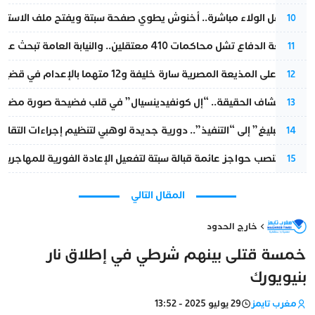
بعد حفل الولاء مباشرة.. أخنوش يطوي صفحة سبتة ويفتح ملف الاستجم
10
مقاطعة الدفاع تشل محاكمات 410 معتقلين.. والنيابة العامة تبحث عن حل قانوني
11
الحكم على المذيعة المصرية سارة خليفة و12 متهما بالإعدام في قضية هزت بلاد الفراعنة
12
بعد انكشاف الحقيقة.. “إل كونفيدينسيال” في قلب فضيحة صورة مضللة
13
من “التبليغ” إلى “التنفيذ”.. دورية جديدة لوهبي لتنظيم إجراءات التقا
14
إسبانيا تنصب حواجز عائمة قبالة سبتة لتفعيل الإعادة الفورية للمهاجرين
15
المقال التالي
خارج الحدود
خمسة قتلى بينهم شرطي في إطلاق نار
بنيويورك
مغرب تايمز
29 يوليو 2025 - 13:52