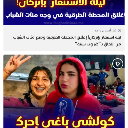
قبل أسبوع واحد
​ليلة استنفار بإنزكان! إغلاق المحطة الطرقية ومنع مئات الشباب
من اللحاق بـ”هروب سبتة”