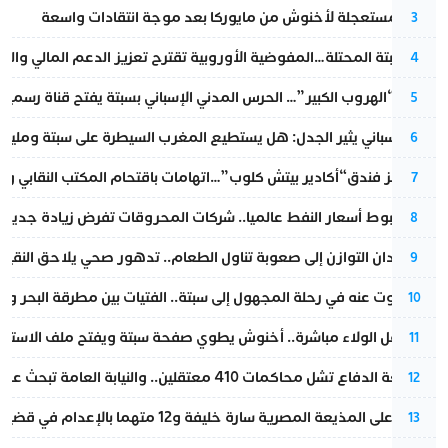
عودة مستعجلة لأخنوش من مايوركا بعد موجة انتقادات واسعة
3
أزمة سبتة المحتلة…المفوضية الأوروبية تقترح تعزيز الدعم المالي والت
4
عملية “الهروب الكبير”… الحرس المدني الإسباني بسبتة يفتح قناة رسمية
5
تقرير إسباني يثير الجدل: هل يستطيع المغرب السيطرة على سبتة ومليلي
6
أزمة تهز فندق“أكادير بيتش كلوب”…اتهامات باقتحام المكتب النقابي وم
7
رغم هبوط أسعار النفط عالميا.. شركات المحروقات تفرض زيادة جديدة
8
من فقدان التوازن إلى صعوبة تناول الطعام.. تدهور صحي يلاحق النقيب ز
9
المسكوت عنه في رحلة المجهول إلى سبتة.. الفتيات بين مطرقة البحر وسن
10
بعد حفل الولاء مباشرة.. أخنوش يطوي صفحة سبتة ويفتح ملف الاستجم
11
مقاطعة الدفاع تشل محاكمات 410 معتقلين.. والنيابة العامة تبحث عن حل قانوني
12
الحكم على المذيعة المصرية سارة خليفة و12 متهما بالإعدام في قضية هزت بلاد الفراعنة
13