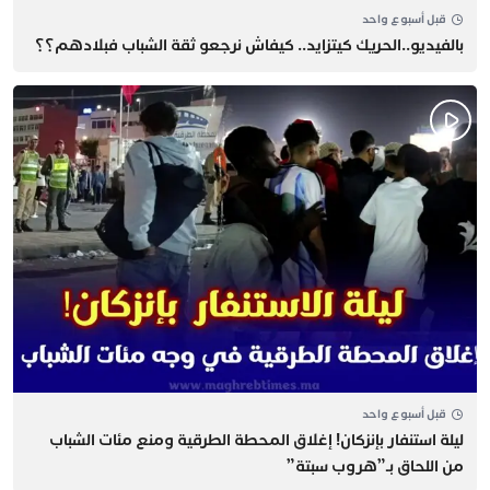
قبل أسبوع واحد
بالفيديو..الحريك كيتزايد.. كيفاش نرجعو ثقة الشباب فبلادهم؟؟
قبل أسبوع واحد
​ليلة استنفار بإنزكان! إغلاق المحطة الطرقية ومنع مئات الشباب
من اللحاق بـ”هروب سبتة”