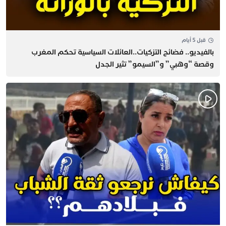
قبل 5 أيام
بالفيديو.. فضائح التزكيات..العائلات السياسية تحكم المغرب
وقصة “وهبي” و”السيمو” تثير الجدل