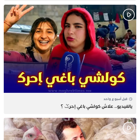
قبل أسبوع واحد
يالفيديو.. علاش كولشي باغي إحرݣ ؟