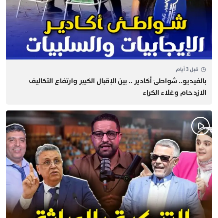
قبل 3 أيام
بالفيديو.. شواطئ أكادير .. بين الإقبال الكبير وارتفاع التكاليف
الازدحام وغلاء الكراء