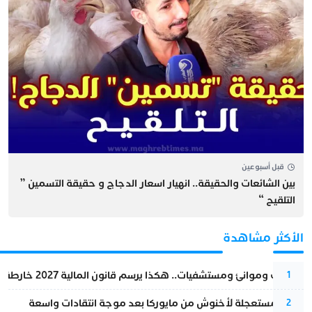
قبل أسبوعين
بين الشائعات والحقيقة.. انهيار اسعار الدجاج و حقيقة التسمين ”
التلقيح “
الأكثر مشاهدة
قطارات وموانئ ومستشفيات.. هكذا يرسم قانون المالية 2027 خارطة المغرب المقبل
1
عودة مستعجلة لأخنوش من مايوركا بعد موجة انتقادات واسعة
2