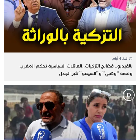
قبل 4 أيام
بالفيديو.. فضائح التزكيات..العائلات السياسية تحكم المغرب
وقصة “وهبي” و”السيمو” تثير الجدل