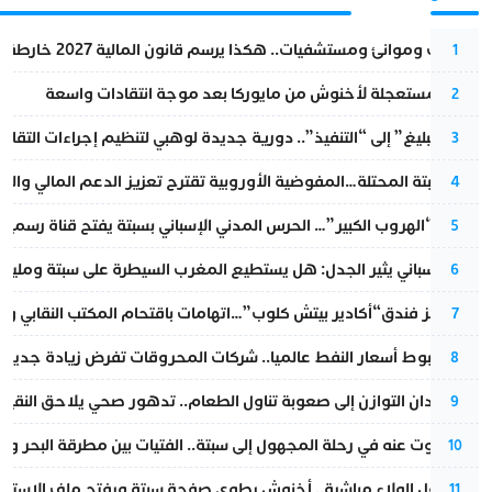
قطارات وموانئ ومستشفيات.. هكذا يرسم قانون المالية 2027 خارطة المغرب المقبل
1
عودة مستعجلة لأخنوش من مايوركا بعد موجة انتقادات واسعة
2
من “التبليغ” إلى “التنفيذ”.. دورية جديدة لوهبي لتنظيم إجراءات التقا
3
أزمة سبتة المحتلة…المفوضية الأوروبية تقترح تعزيز الدعم المالي والت
4
عملية “الهروب الكبير”… الحرس المدني الإسباني بسبتة يفتح قناة رسمية
5
تقرير إسباني يثير الجدل: هل يستطيع المغرب السيطرة على سبتة ومليلي
6
أزمة تهز فندق“أكادير بيتش كلوب”…اتهامات باقتحام المكتب النقابي وم
7
رغم هبوط أسعار النفط عالميا.. شركات المحروقات تفرض زيادة جديدة
8
من فقدان التوازن إلى صعوبة تناول الطعام.. تدهور صحي يلاحق النقيب ز
9
المسكوت عنه في رحلة المجهول إلى سبتة.. الفتيات بين مطرقة البحر وسن
10
بعد حفل الولاء مباشرة.. أخنوش يطوي صفحة سبتة ويفتح ملف الاستجم
11