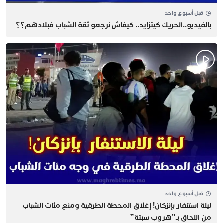
قبل أسبوع واحد
بالفيديو..الحريك كيتزايد.. كيفاش نرجعو ثقة الشباب فبلادهم؟؟
قبل أسبوع واحد
​ليلة استنفار بإنزكان! إغلاق المحطة الطرقية ومنع مئات الشباب
من اللحاق بـ”هروب سبتة”