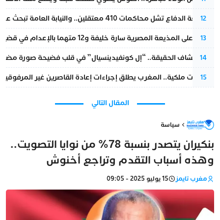
مقاطعة الدفاع تشل محاكمات 410 معتقلين.. والنيابة العامة تبحث عن حل قانوني
12
الحكم على المذيعة المصرية سارة خليفة و12 متهما بالإعدام في قضية هزت بلاد الفراعنة
13
بعد انكشاف الحقيقة.. “إل كونفيدينسيال” في قلب فضيحة صورة مضللة
14
بتعليمات ملكية.. المغرب يطلق إجراءات إعادة القاصرين غير المرفوقين 
15
المقال التالي
سياسة
بنكيران يتصدر بنسبة 78% من نوايا التصويت..
وهذه أسباب التقدم وتراجع أخنوش
مغرب تايمز
15 يوليو 2025 - 09:05