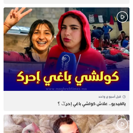
قبل أسبوع واحد
يالفيديو.. علاش كولشي باغي إحرݣ ؟