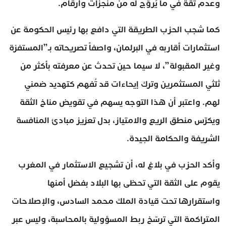
وعدم ثقة في ما يُروَّج له من منجزات وأرقام.
كما شجب الحزب الطريقة التي دافع بها رئيس الحكومة عن
استثمارات أقاربه في البرلمان، واصفاً تصريحاته بـ”المستفزة
وغير المقبولة”، لا سيما حين تحدث عن معرفته بأكثر من
ثلثي المستثمرين وترك إيحاءات قد تُفهم كتهديد ضمني
لهم. واعتبر أن هذا التوجه يسهم في تقويض مناخ الثقة
ويكرّس منطق الريع والامتياز، بدل تعزيز مبادئ المنافسة
الشريفة والحكامة الجيدة.
وأكد الحزب في بلاغ له، أن تشجيع الاستثمار في المغرب
يقوم على الثقة التي تحظى بها البلاد بفضل أمنها
واستقرارها تحت قيادة الملك محمد السادس، والإصلاحات
المتراكمة التي ترسّخ ربط المسؤولية بالمحاسبة، وليس عبر