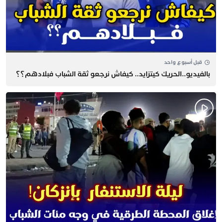
قبل أسبوع واحد
بالفيديو..الحريك كيتزايد.. كيفاش نرجعو ثقة الشباب فبلادهم؟؟