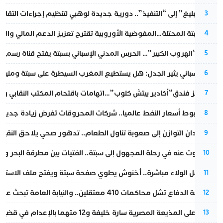
من “التبليغ” إلى “التنفيذ”.. دورية جديدة لوهبي لتنظيم إجراءات التقا
3
أزمة سبتة المحتلة…المفوضية الأوروبية تقترح تعزيز الدعم المالي والت
4
عملية “الهروب الكبير”… الحرس المدني الإسباني بسبتة يفتح قناة رسمية
5
تقرير إسباني يثير الجدل: هل يستطيع المغرب السيطرة على سبتة ومليلي
6
أزمة تهز فندق“أكادير بيتش كلوب”…اتهامات باقتحام المكتب النقابي وم
7
رغم هبوط أسعار النفط عالميا.. شركات المحروقات تفرض زيادة جديدة
8
من فقدان التوازن إلى صعوبة تناول الطعام.. تدهور صحي يلاحق النقيب ز
9
المسكوت عنه في رحلة المجهول إلى سبتة.. الفتيات بين مطرقة البحر وسن
10
بعد حفل الولاء مباشرة.. أخنوش يطوي صفحة سبتة ويفتح ملف الاستجم
11
مقاطعة الدفاع تشل محاكمات 410 معتقلين.. والنيابة العامة تبحث عن حل قانوني
12
الحكم على المذيعة المصرية سارة خليفة و12 متهما بالإعدام في قضية هزت بلاد الفراعنة
13