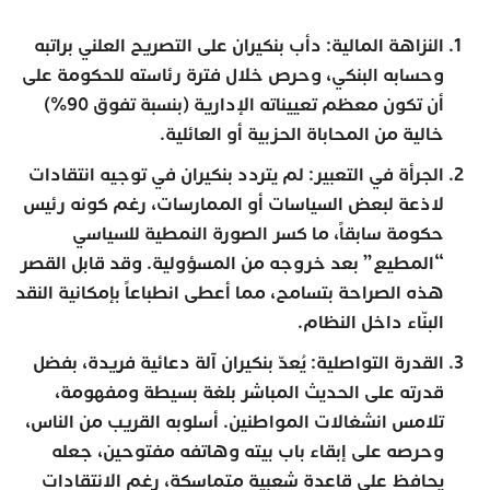
النزاهة المالية: دأب بنكيران على التصريح العلني براتبه
وحسابه البنكي، وحرص خلال فترة رئاسته للحكومة على
أن تكون معظم تعييناته الإدارية (بنسبة تفوق 90%)
خالية من المحاباة الحزبية أو العائلية.
الجرأة في التعبير: لم يتردد بنكيران في توجيه انتقادات
لاذعة لبعض السياسات أو الممارسات، رغم كونه رئيس
حكومة سابقاً، ما كسر الصورة النمطية للسياسي
“المطيع” بعد خروجه من المسؤولية. وقد قابل القصر
هذه الصراحة بتسامح، مما أعطى انطباعاً بإمكانية النقد
البنّاء داخل النظام.
القدرة التواصلية: يُعدّ بنكيران آلة دعائية فريدة، بفضل
قدرته على الحديث المباشر بلغة بسيطة ومفهومة،
تلامس انشغالات المواطنين. أسلوبه القريب من الناس،
وحرصه على إبقاء باب بيته وهاتفه مفتوحين، جعله
يحافظ على قاعدة شعبية متماسكة، رغم الانتقادات