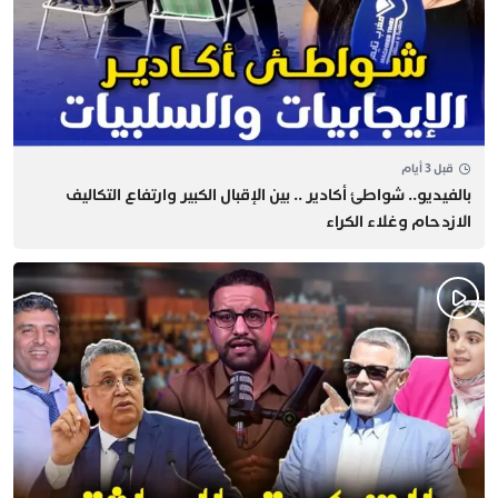
قبل 3 أيام
بالفيديو.. شواطئ أكادير .. بين الإقبال الكبير وارتفاع التكاليف
الازدحام وغلاء الكراء