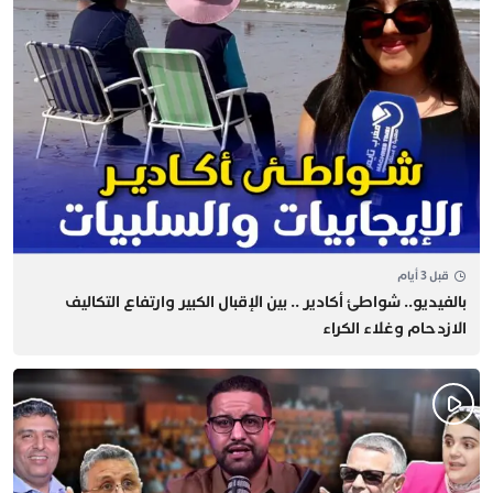
قبل 3 أيام
بالفيديو.. شواطئ أكادير .. بين الإقبال الكبير وارتفاع التكاليف
الازدحام وغلاء الكراء