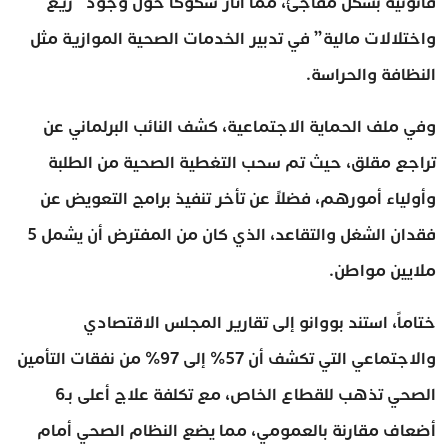
قانونية بشكل مفاجئ، مما أثار شكوكاً حول وجود “ريع
واختلالات مالية” في تدبير الخدمات الصحية الموازية مثل
النظافة والحراسة.
وفي ملف الحماية الاجتماعية، كشف النائب البرلماني عن
تراجع مقلق، حيث تم سحب التغطية الصحية من الطلبة
وأولياء أمورهم، فضلاً عن تأخر تنفيذ برامج التعويض عن
فقدان الشغل والتقاعد، الذي كان من المفترض أن يشمل 5
ملايين مواطن.
ختاماً، استند بووانو إلى تقارير المجلس الاقتصادي
والاجتماعي التي تكشف أن 57% إلى 97% من نفقات التأمين
الصحي تذهب للقطاع الخاص، مع تكلفة علاج أعلى بـ6
أضعاف مقارنة بالعمومي، مما يضع النظام الصحي أمام