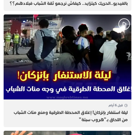
بالفيديو..الحريك كيتزايد.. كيفاش نرجعو ثقة الشباب فبلادهم؟؟
قبل 6 أيام
​ليلة استنفار بإنزكان! إغلاق المحطة الطرقية ومنع مئات الشباب
من اللحاق بـ”هروب سبتة”