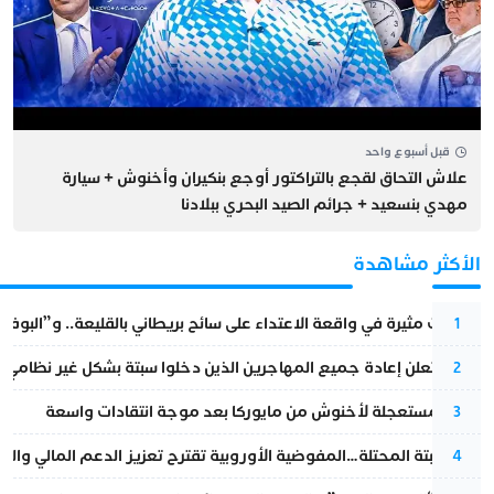
قبل أسبوع واحد
علاش التحاق لقجع بالتراكتور أوجع بنكيران وأخنوش + سيارة
مهدي بنسعيد + جرائم الصيد البحري ببلادنا
الأكثر مشاهدة
تطورات مثيرة في واقعة الاعتداء على سائح بريطاني بالقليعة.. و”البوف
1
إسبانيا تعلن إعادة جميع المهاجرين الذين دخلوا سبتة بشكل غير نظامي
2
عودة مستعجلة لأخنوش من مايوركا بعد موجة انتقادات واسعة
3
أزمة سبتة المحتلة…المفوضية الأوروبية تقترح تعزيز الدعم المالي والت
4