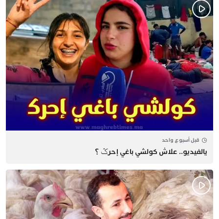
قبل أسبوع واحد
يالفيديو.. علاش كولشي باغي إحرݣ ؟