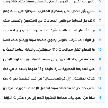
عملية “الهروب الكبير”… الحرس المدني الإسباني بسبتة يفتح قناة رسمية
5
تقرير إسباني يثير الجدل: هل يستطيع المغرب السيطرة على سبتة ومليلي
6
الداخلية تتدخل لحماية موظفي الجماعات من المنتخبين وتسحب ملف الت
7
رغم هبوط أسعار النفط عالميا.. شركات المحروقات تفرض زيادة جديدة
8
بعد حفل الولاء مباشرة.. أخنوش يطوي صفحة سبتة ويفتح ملف الاستجم
9
مقاطعة الدفاع تشل محاكمات 410 معتقلين.. والنيابة العامة تبحث عن حل قانوني
10
المسكوت عنه في رحلة المجهول إلى سبتة.. الفتيات بين مطرقة البحر وسن
11
الحكم على المذيعة المصرية سارة خليفة و12 متهما بالإعدام في قضية هزت بلاد الفراعنة
12
بعد انكشاف الحقيقة.. “إل كونفيدينسيال” في قلب فضيحة صورة مضللة
13
إسبانيا تنصب حواجز عائمة قبالة سبتة لتفعيل الإعادة الفورية للمهاجرين
14
بعد 13 سنة من المجانية.. جماعة الدشيرة تتجه إلى كراء عشرات الأزقة و”الشوارع”.. هل أصبح المواطن الحل الأسهل لسد عجز المداخيل؟
15