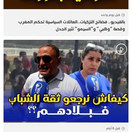
قبل يوم واحد
بالفيديو.. فضائح التزكيات..العائلات السياسية تحكم المغرب
وقصة “وهبي” و”السيمو” تثير الجدل
قبل 6 أيام