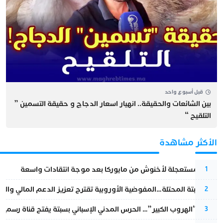
قبل أسبوع واحد
بين الشائعات والحقيقة.. انهيار اسعار الدجاج و حقيقة التسمين ”
التلقيح “
الأكثر مشاهدة
عودة مستعجلة لأخنوش من مايوركا بعد موجة انتقادات واسعة
1
أزمة سبتة المحتلة…المفوضية الأوروبية تقترح تعزيز الدعم المالي والت
2
عملية “الهروب الكبير”… الحرس المدني الإسباني بسبتة يفتح قناة رسمية
3