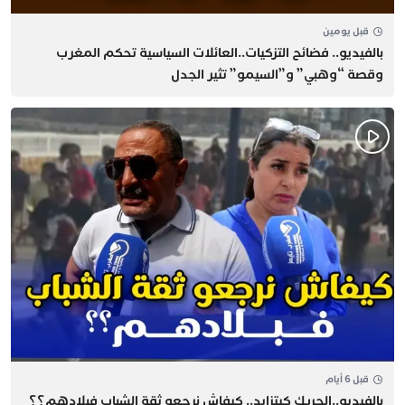
قبل يومين
بالفيديو.. فضائح التزكيات..العائلات السياسية تحكم المغرب
وقصة “وهبي” و”السيمو” تثير الجدل
قبل 6 أيام
بالفيديو..الحريك كيتزايد.. كيفاش نرجعو ثقة الشباب فبلادهم؟؟