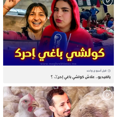
قبل أسبوع واحد
يالفيديو.. علاش كولشي باغي إحرݣ ؟