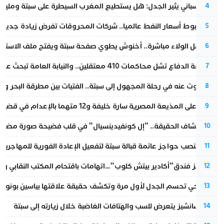
تقرير إسباني يثير الجدل: هل يستطيع المغرب السيطرة على سبتة ومليلي
4
رغم هبوط أسعار النفط عالميا.. شركات المحروقات تفرض زيادة جديدة
5
بعد حفل الولاء مباشرة.. أخنوش يطوي صفحة سبتة ويفتح ملف الاستجم
6
مقاطعة الدفاع تشل محاكمات 410 معتقلين.. والنيابة العامة تبحث عن حل قانوني
7
المسكوت عنه في رحلة المجهول إلى سبتة.. الفتيات بين مطرقة البحر وسن
8
الحكم على المذيعة المصرية سارة خليفة و12 متهما بالإعدام في قضية هزت بلاد الفراعنة
9
بعد انكشاف الحقيقة.. “إل كونفيدينسيال” في قلب فضيحة صورة مضللة
10
إسبانيا تنصب حواجز عائمة قبالة سبتة لتفعيل الإعادة الفورية للمهاجرين
11
أزمة تهز فندق“أكادير بيتش كلوب”…اتهامات باقتحام المكتب النقابي وم
12
نورا فتحي تحسم الجدل لأول مرة وتكشف حقيقة علاقتها بياسين بونو
13
بيدرو سانشيز يتعرض للسب والهتافات الغاضبة خلال زيارته إلى سبتة
14