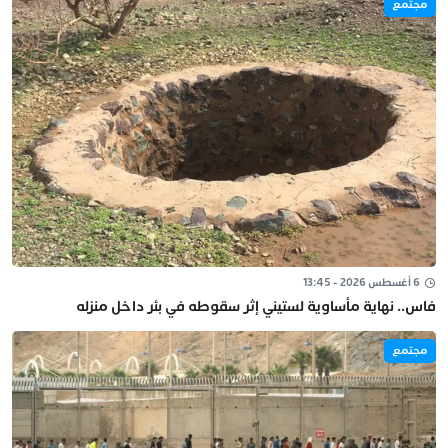
مجتمع
6 أغسطس 2026 - 13:45
فاس.. نهاية مأساوية لستيني إثر سقوطه في بئر داخل منزله
مجتمع