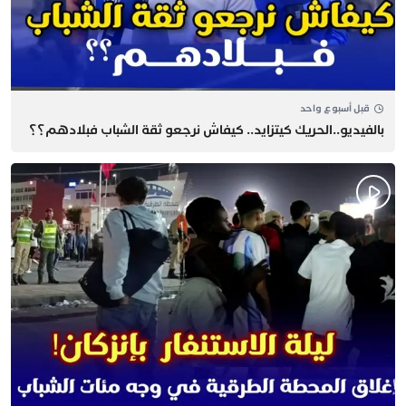
قبل أسبوع واحد
بالفيديو..الحريك كيتزايد.. كيفاش نرجعو ثقة الشباب فبلادهم؟؟