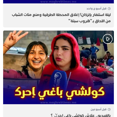
قبل أسبوع واحد
​ليلة استنفار بإنزكان! إغلاق المحطة الطرقية ومنع مئات الشباب
من اللحاق بـ”هروب سبتة”
قبل أسبوعين
يالفيديو.. علاش كولشي باغي إحرݣ ؟