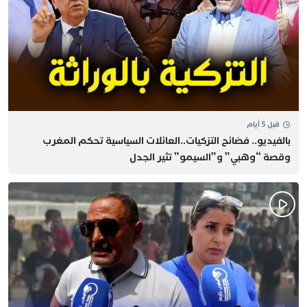
قبل 5 أيام
بالفيديو.. فضائح التزكيات..العائلات السياسية تحكم المغرب
وقصة “وهبي” و”السيمو” تثير الجدل