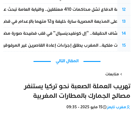
مقاطعة الدفاع تشل محاكمات 410 معتقلين.. والنيابة العامة تبحث عن حل قانوني
12
الحكم على المذيعة المصرية سارة خليفة و12 متهما بالإعدام في قضية هزت بلاد الفراعنة
13
بعد انكشاف الحقيقة.. “إل كونفيدينسيال” في قلب فضيحة صورة مضللة
14
بتعليمات ملكية.. المغرب يطلق إجراءات إعادة القاصرين غير المرفوقين 
15
المقال التالي
متابعات
تهريب العملة الصعبة نحو تركيا يستنفر
مصالح الجمارك بالمطارات المغربية
مغرب تايمز
15 مايو 2025 - 09:35