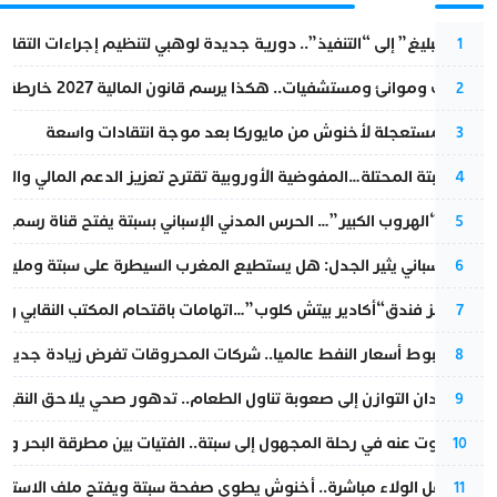
من “التبليغ” إلى “التنفيذ”.. دورية جديدة لوهبي لتنظيم إجراءات التقا
1
قطارات وموانئ ومستشفيات.. هكذا يرسم قانون المالية 2027 خارطة المغرب المقبل
2
عودة مستعجلة لأخنوش من مايوركا بعد موجة انتقادات واسعة
3
أزمة سبتة المحتلة…المفوضية الأوروبية تقترح تعزيز الدعم المالي والت
4
عملية “الهروب الكبير”… الحرس المدني الإسباني بسبتة يفتح قناة رسمية
5
تقرير إسباني يثير الجدل: هل يستطيع المغرب السيطرة على سبتة ومليلي
6
أزمة تهز فندق“أكادير بيتش كلوب”…اتهامات باقتحام المكتب النقابي وم
7
رغم هبوط أسعار النفط عالميا.. شركات المحروقات تفرض زيادة جديدة
8
من فقدان التوازن إلى صعوبة تناول الطعام.. تدهور صحي يلاحق النقيب ز
9
المسكوت عنه في رحلة المجهول إلى سبتة.. الفتيات بين مطرقة البحر وسن
10
بعد حفل الولاء مباشرة.. أخنوش يطوي صفحة سبتة ويفتح ملف الاستجم
11