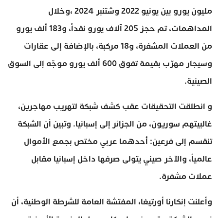
مليون يورو بين يونيو 2022 وشتنبر 2024 ،وخلال
المداهمات، تم حجز 205 آلاف يورو نقداً، و183 ألف يورو
من العملات المشفرة، و18 مركبة، بالإضافة إلى عقارات
وسيجار مهرّب بقيمة تفوق 600 ألف يورو موجّه إلى السوق
الصينية.
و انطلقت التحقيقات عقب كشف شبكة لتهريب مهاجرين،
غالبيتهم سوريون، من الجزائر إلى إسبانيا. وتبين أن الشبكة
تنقسم إلى فرعين: أحدهما عربي مختص بجمع الأموال
عالمياً، والآخر صيني يتولى صرفها داخل إسبانيا مقابل
عملات مشفرة.
وأعلنت إنكارنا أورتيغا، المفتشة العامة للشرطة الوطنية، أن