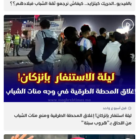
بالفيديو..الحريك كيتزايد.. كيفاش نرجعو ثقة الشباب فبلادهم؟؟
قبل أسبوع واحد
​ليلة استنفار بإنزكان! إغلاق المحطة الطرقية ومنع مئات الشباب
من اللحاق بـ”هروب سبتة”