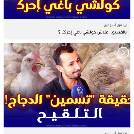
قبل أسبوعين
يالفيديو.. علاش كولشي باغي إحرݣ ؟
قبل أسبوعين