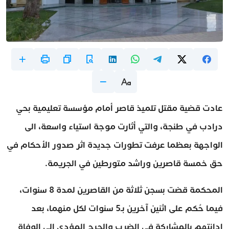
عادت قضية مقتل تلميذ قاصر أمام مؤسسة تعليمية بحي
درادب في طنجة، والتي أثارت موجة استياء واسعة، الى
الواجهة بعظما عرفت تطورات جديدة اثر صدور الأحكام في
حق خمسة قاصرين وراشد متورطين في الجريمة.
المحكمة قضت بسجن ثلاثة من القاصرين لمدة 8 سنوات،
فيما حُكم على اثنين آخرين بـ5 سنوات لكل منهما، بعد
إدانتهم بالمشاركة في الضرب والجرح المؤدي إلى الوفاة