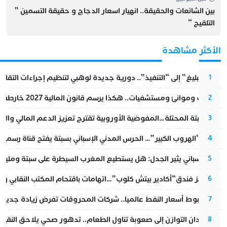
بين الشائعات والحقيقة.. انهيار اسعار الدجاج و حقيقة التسمين ”
التلقيح “
الأكثر مشاهدة
من “التبليغ” إلى “التنفيذ”.. دورية جديدة لوهبي لتنظيم إجراءات التقا
1
قطارات وموانئ ومستشفيات.. هكذا يرسم قانون المالية 2027 خارطة المغرب المقبل
2
أزمة سبتة المحتلة…المفوضية الأوروبية تقترح تعزيز الدعم المالي والت
3
عملية “الهروب الكبير”… الحرس المدني الإسباني بسبتة يفتح قناة رسمية
4
تقرير إسباني يثير الجدل: هل يستطيع المغرب السيطرة على سبتة ومليلي
5
أزمة تهز فندق“أكادير بيتش كلوب”…اتهامات باقتحام المكتب النقابي وم
6
رغم هبوط أسعار النفط عالميا.. شركات المحروقات تفرض زيادة جديدة
7
من فقدان التوازن إلى صعوبة تناول الطعام.. تدهور صحي يلاحق النقيب ز
8