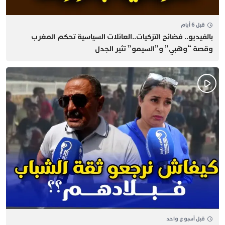
قبل 6 أيام
بالفيديو.. فضائح التزكيات..العائلات السياسية تحكم المغرب
وقصة “وهبي” و”السيمو” تثير الجدل
قبل أسبوع واحد