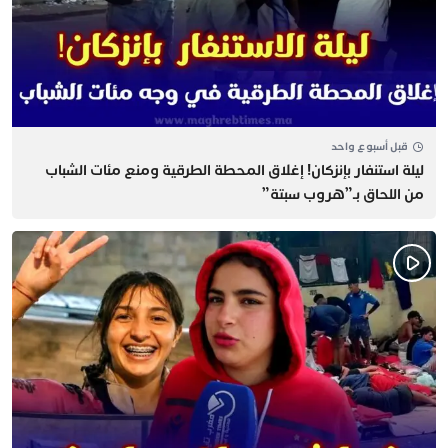
قبل أسبوع واحد
​ليلة استنفار بإنزكان! إغلاق المحطة الطرقية ومنع مئات الشباب
من اللحاق بـ”هروب سبتة”