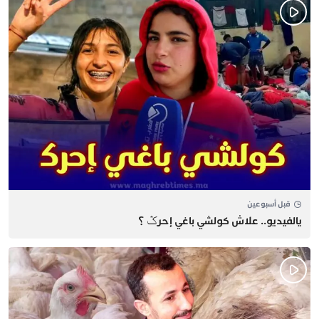
قبل أسبوعين
يالفيديو.. علاش كولشي باغي إحرݣ ؟