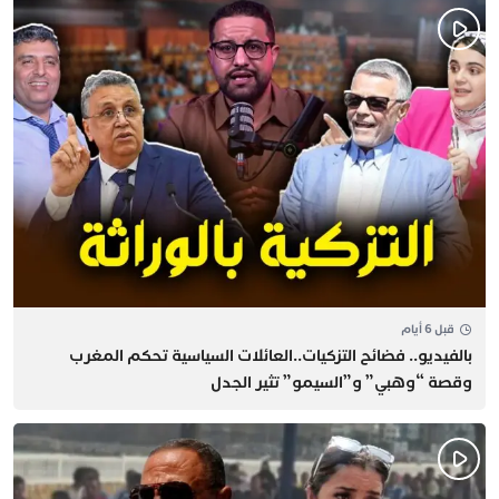
قبل 6 أيام
بالفيديو.. فضائح التزكيات..العائلات السياسية تحكم المغرب
وقصة “وهبي” و”السيمو” تثير الجدل