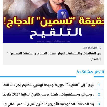
قبل أسبوعين
بين الشائعات والحقيقة.. انهيار اسعار الدجاج و حقيقة التسمين ”
التلقيح “
الأكثر مشاهدة
من “التبليغ” إلى “التنفيذ”.. دورية جديدة لوهبي لتنظيم إجراءات التقا
1
قطارات وموانئ ومستشفيات.. هكذا يرسم قانون المالية 2027 خارطة المغرب المقبل
2
أزمة سبتة المحتلة…المفوضية الأوروبية تقترح تعزيز الدعم المالي والت
3