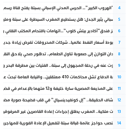
عملية “الهروب الكبير”… الحرس المدني الإسباني بسبتة يفتح قناة رسمية
4
تقرير إسباني يثير الجدل: هل يستطيع المغرب السيطرة على سبتة ومليلي
5
أزمة تهز فندق“أكادير بيتش كلوب”…اتهامات باقتحام المكتب النقابي وم
6
رغم هبوط أسعار النفط عالميا.. شركات المحروقات تفرض زيادة جديدة
7
من فقدان التوازن إلى صعوبة تناول الطعام.. تدهور صحي يلاحق النقيب ز
8
المسكوت عنه في رحلة المجهول إلى سبتة.. الفتيات بين مطرقة البحر وسن
9
مقاطعة الدفاع تشل محاكمات 410 معتقلين.. والنيابة العامة تبحث عن حل قانوني
10
الحكم على المذيعة المصرية سارة خليفة و12 متهما بالإعدام في قضية هزت بلاد الفراعنة
11
بعد انكشاف الحقيقة.. “إل كونفيدينسيال” في قلب فضيحة صورة مضللة
12
بتعليمات ملكية.. المغرب يطلق إجراءات إعادة القاصرين غير المرفوقين 
13
إسبانيا تنصب حواجز عائمة قبالة سبتة لتفعيل الإعادة الفورية للمهاجرين
14