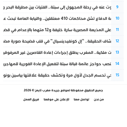
المسكوت عنه في رحلة المجهول إلى سبتة.. الفتيات بين مطرقة البحر وسن
9
مقاطعة الدفاع تشل محاكمات 410 معتقلين.. والنيابة العامة تبحث عن حل قانوني
10
الحكم على المذيعة المصرية سارة خليفة و12 متهما بالإعدام في قضية هزت بلاد الفراعنة
11
بعد انكشاف الحقيقة.. “إل كونفيدينسيال” في قلب فضيحة صورة مضللة
12
بتعليمات ملكية.. المغرب يطلق إجراءات إعادة القاصرين غير المرفوقين 
13
إسبانيا تنصب حواجز عائمة قبالة سبتة لتفعيل الإعادة الفورية للمهاجرين
14
نورا فتحي تحسم الجدل لأول مرة وتكشف حقيقة علاقتها بياسين بونو
15
جميع الحقوق محفوظة لموقع
جريدة مغرب تايمز
© 2026
من نحن
تواصل معنا
للإعلان على موقعنا
فريق العمل