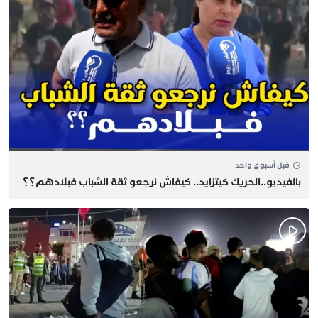
قبل أسبوع واحد
بالفيديو..الحريك كيتزايد.. كيفاش نرجعو ثقة الشباب فبلادهم؟؟