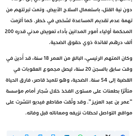
دون نية القتل، باستعمال السلاح الأبيض. وتمت تبرئتهم من
تهمة عدم تقديم المساعدة لشخص في خطر. كما ألزمت
المحكمة أولياء أمور المدانين بأداء تعويض مدني قدره 200
ألف درهم لفائدة ذوي حقوق الضحية.
وكان المتهم الرئيسي، البالغ من العمر 18 سنة، قد أُدين في
وقت سابق بالسجن 20 سنة، ليصل مجموع العقوبات في
القضية إلى 54 سنة. الضحية، وهو تلميذ قاصر، فارق الحياة
متأثرًا بطعنات على مستوى الفخذ خلال شجار أمام مؤسسة
“عمر بن عبد العزيز”. وقد وثّقت مقاطع فيديو انتشرت على
مواقع التواصل لحظات نزيفه ومعاناته قبل وفاته.