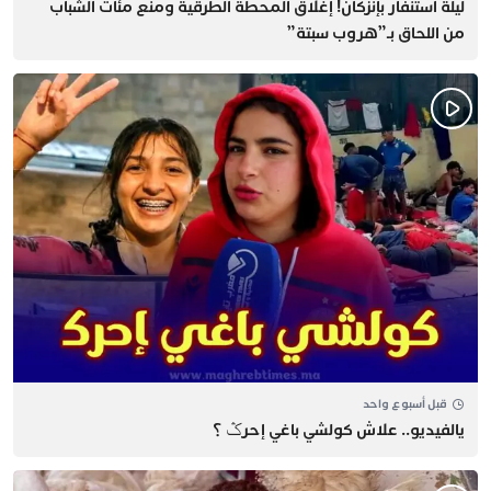
​ليلة استنفار بإنزكان! إغلاق المحطة الطرقية ومنع مئات الشباب
من اللحاق بـ”هروب سبتة”
قبل أسبوع واحد
يالفيديو.. علاش كولشي باغي إحرݣ ؟