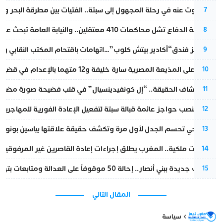
المسكوت عنه في رحلة المجهول إلى سبتة.. الفتيات بين مطرقة البحر وسن
7
مقاطعة الدفاع تشل محاكمات 410 معتقلين.. والنيابة العامة تبحث عن حل قانوني
8
أزمة تهز فندق“أكادير بيتش كلوب”…اتهامات باقتحام المكتب النقابي وم
9
الحكم على المذيعة المصرية سارة خليفة و12 متهما بالإعدام في قضية هزت بلاد الفراعنة
10
بعد انكشاف الحقيقة.. “إل كونفيدينسيال” في قلب فضيحة صورة مضللة
11
إسبانيا تنصب حواجز عائمة قبالة سبتة لتفعيل الإعادة الفورية للمهاجرين
12
نورا فتحي تحسم الجدل لأول مرة وتكشف حقيقة علاقتها بياسين بونو
13
بتعليمات ملكية.. المغرب يطلق إجراءات إعادة القاصرين غير المرفوقين 
14
تطورات جديدة ببني أنصار.. إحالة 50 موقوفاً على العدالة ومتابعات بتهم ثقيلة
15
المقال التالي
سياسة