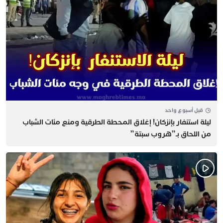
قبل أسبوع واحد
​ليلة استنفار بإنزكان! إغلاق المحطة الطرقية ومنع مئات الشباب
من اللحاق بـ”هروب سبتة”