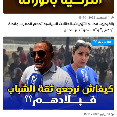
4 أغسطس 2026 - 16:40
بالفيديو.. فضائح التزكيات..العائلات السياسية تحكم المغرب وقصة
“وهبي” و”السيمو” تثير الجدل
مغرب تايمز TV
31 يوليو 2026 - 16:10