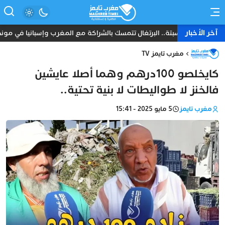
آخر الأخبار
سي حول سبتة.. البرتغال تتمسك بالشراكة مع المغرب وإسبانيا في مونديال 2030
مغرب تايمز TV
كايخلصو 100درهم وهما أصلا عايشين
فالخنز لا طواليطات لا بنية تحتية..
مغرب تايمز
5 مايو 2025 - 15:41