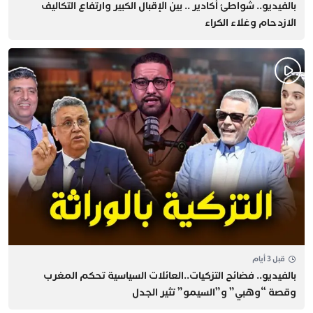
بالفيديو.. شواطئ أكادير .. بين الإقبال الكبير وارتفاع التكاليف
الازدحام وغلاء الكراء
قبل 3 أيام
بالفيديو.. فضائح التزكيات..العائلات السياسية تحكم المغرب
وقصة “وهبي” و”السيمو” تثير الجدل