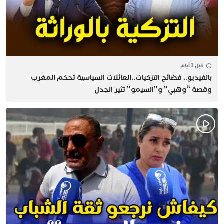
قبل 3 أيام
بالفيديو.. فضائح التزكيات..العائلات السياسية تحكم المغرب
وقصة “وهبي” و”السيمو” تثير الجدل