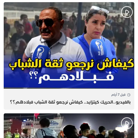
قبل 7 أيام
بالفيديو..الحريك كيتزايد.. كيفاش نرجعو ثقة الشباب فبلادهم؟؟