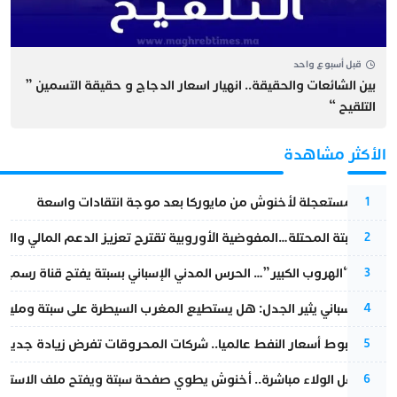
قبل أسبوع واحد
بين الشائعات والحقيقة.. انهيار اسعار الدجاج و حقيقة التسمين ”
التلقيح “
الأكثر مشاهدة
عودة مستعجلة لأخنوش من مايوركا بعد موجة انتقادات واسعة
1
أزمة سبتة المحتلة…المفوضية الأوروبية تقترح تعزيز الدعم المالي والت
2
عملية “الهروب الكبير”… الحرس المدني الإسباني بسبتة يفتح قناة رسمية
3
تقرير إسباني يثير الجدل: هل يستطيع المغرب السيطرة على سبتة ومليلي
4
رغم هبوط أسعار النفط عالميا.. شركات المحروقات تفرض زيادة جديدة
5
بعد حفل الولاء مباشرة.. أخنوش يطوي صفحة سبتة ويفتح ملف الاستجم
6