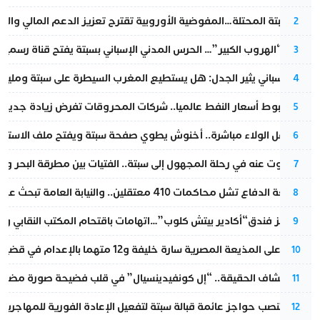
أزمة سبتة المحتلة…المفوضية الأوروبية تقترح تعزيز الدعم المالي والت
2
عملية “الهروب الكبير”… الحرس المدني الإسباني بسبتة يفتح قناة رسمية
3
تقرير إسباني يثير الجدل: هل يستطيع المغرب السيطرة على سبتة ومليلي
4
رغم هبوط أسعار النفط عالميا.. شركات المحروقات تفرض زيادة جديدة
5
بعد حفل الولاء مباشرة.. أخنوش يطوي صفحة سبتة ويفتح ملف الاستجم
6
المسكوت عنه في رحلة المجهول إلى سبتة.. الفتيات بين مطرقة البحر وسن
7
مقاطعة الدفاع تشل محاكمات 410 معتقلين.. والنيابة العامة تبحث عن حل قانوني
8
أزمة تهز فندق“أكادير بيتش كلوب”…اتهامات باقتحام المكتب النقابي وم
9
الحكم على المذيعة المصرية سارة خليفة و12 متهما بالإعدام في قضية هزت بلاد الفراعنة
10
بعد انكشاف الحقيقة.. “إل كونفيدينسيال” في قلب فضيحة صورة مضللة
11
إسبانيا تنصب حواجز عائمة قبالة سبتة لتفعيل الإعادة الفورية للمهاجرين
12