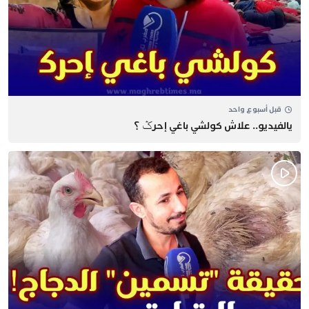
قبل أسبوع واحد
يالفيديو.. علاش كولشي باغي إحرݣ ؟