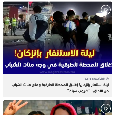
قبل أسبوع واحد
​ليلة استنفار بإنزكان! إغلاق المحطة الطرقية ومنع مئات الشباب
من اللحاق بـ”هروب سبتة”