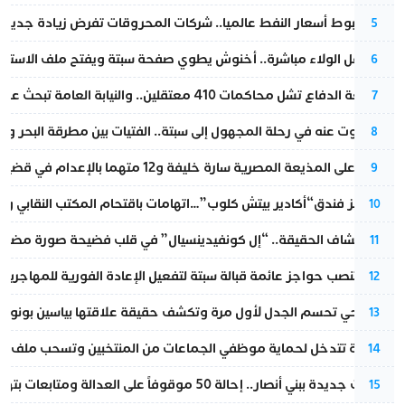
رغم هبوط أسعار النفط عالميا.. شركات المحروقات تفرض زيادة جديدة
5
بعد حفل الولاء مباشرة.. أخنوش يطوي صفحة سبتة ويفتح ملف الاستجم
6
مقاطعة الدفاع تشل محاكمات 410 معتقلين.. والنيابة العامة تبحث عن حل قانوني
7
المسكوت عنه في رحلة المجهول إلى سبتة.. الفتيات بين مطرقة البحر وسن
8
الحكم على المذيعة المصرية سارة خليفة و12 متهما بالإعدام في قضية هزت بلاد الفراعنة
9
أزمة تهز فندق“أكادير بيتش كلوب”…اتهامات باقتحام المكتب النقابي وم
10
بعد انكشاف الحقيقة.. “إل كونفيدينسيال” في قلب فضيحة صورة مضللة
11
إسبانيا تنصب حواجز عائمة قبالة سبتة لتفعيل الإعادة الفورية للمهاجرين
12
نورا فتحي تحسم الجدل لأول مرة وتكشف حقيقة علاقتها بياسين بونو
13
الداخلية تتدخل لحماية موظفي الجماعات من المنتخبين وتسحب ملف الت
14
تطورات جديدة ببني أنصار.. إحالة 50 موقوفاً على العدالة ومتابعات بتهم ثقيلة
15