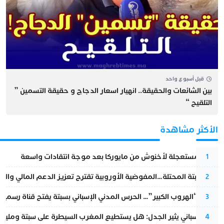
قبل أسبوع واحد
بين الشائعات والحقيقة.. انهيار اسعار الدجاج و حقيقة التسمين ”
التلقيح “
الأكثر مشاهدة
عودة مستعجلة لأخنوش من مايوركا بعد موجة انتقادات واسعة
1
أزمة سبتة المحتلة…المفوضية الأوروبية تقترح تعزيز الدعم المالي والت
2
عملية “الهروب الكبير”… الحرس المدني الإسباني بسبتة يفتح قناة رسمية
3
تقرير إسباني يثير الجدل: هل يستطيع المغرب السيطرة على سبتة ومليلي
4