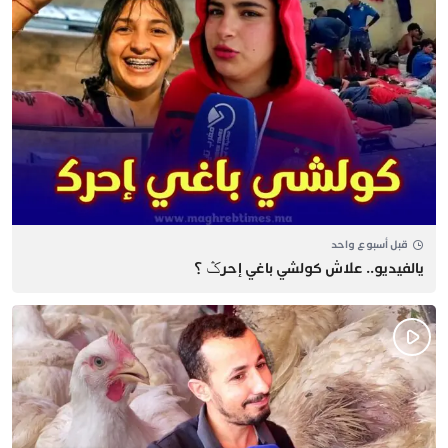
قبل أسبوع واحد
يالفيديو.. علاش كولشي باغي إحرݣ ؟