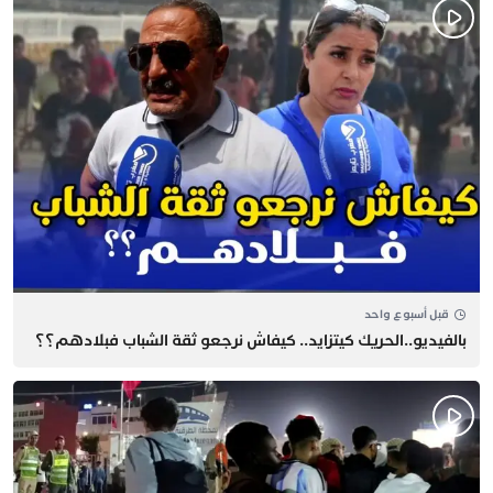
قبل أسبوع واحد
بالفيديو..الحريك كيتزايد.. كيفاش نرجعو ثقة الشباب فبلادهم؟؟