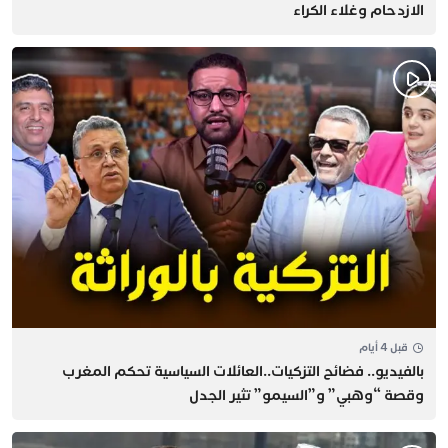
الازدحام وغلاء الكراء
قبل 4 أيام
بالفيديو.. فضائح التزكيات..العائلات السياسية تحكم المغرب
وقصة “وهبي” و”السيمو” تثير الجدل