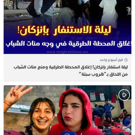
قبل أسبوع واحد
​ليلة استنفار بإنزكان! إغلاق المحطة الطرقية ومنع مئات الشباب
من اللحاق بـ”هروب سبتة”