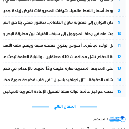
رغم هبوط أسعار النفط عالميا.. شركات المحروقات تفرض زيادة جديدة
8
من فقدان التوازن إلى صعوبة تناول الطعام.. تدهور صحي يلاحق النقيب ز
9
المسكوت عنه في رحلة المجهول إلى سبتة.. الفتيات بين مطرقة البحر وسن
10
بعد حفل الولاء مباشرة.. أخنوش يطوي صفحة سبتة ويفتح ملف الاستجم
11
مقاطعة الدفاع تشل محاكمات 410 معتقلين.. والنيابة العامة تبحث عن حل قانوني
12
الحكم على المذيعة المصرية سارة خليفة و12 متهما بالإعدام في قضية هزت بلاد الفراعنة
13
بعد انكشاف الحقيقة.. “إل كونفيدينسيال” في قلب فضيحة صورة مضللة
14
إسبانيا تنصب حواجز عائمة قبالة سبتة لتفعيل الإعادة الفورية للمهاجرين
15
المقال التالي
مجتمع