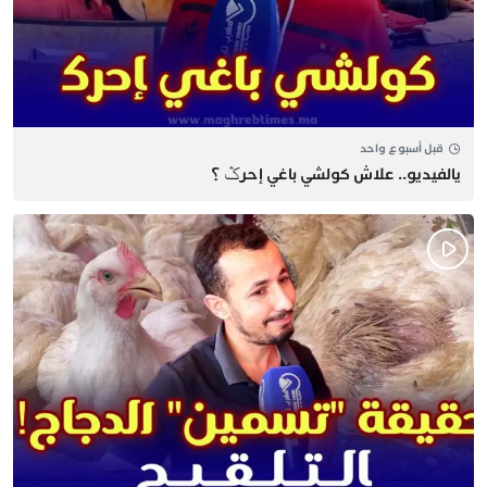
قبل أسبوع واحد
يالفيديو.. علاش كولشي باغي إحرݣ ؟