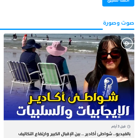
صوت وصورة
قبل 3 أيام
بالفيديو.. شواطئ أكادير .. بين الإقبال الكبير وارتفاع التكاليف