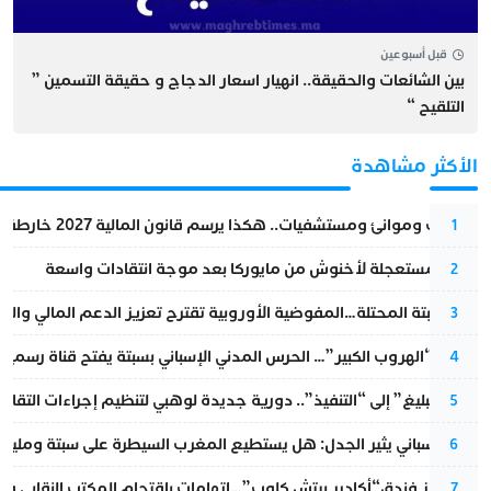
قبل أسبوعين
بين الشائعات والحقيقة.. انهيار اسعار الدجاج و حقيقة التسمين ”
التلقيح “
الأكثر مشاهدة
قطارات وموانئ ومستشفيات.. هكذا يرسم قانون المالية 2027 خارطة المغرب المقبل
1
عودة مستعجلة لأخنوش من مايوركا بعد موجة انتقادات واسعة
2
أزمة سبتة المحتلة…المفوضية الأوروبية تقترح تعزيز الدعم المالي والت
3
عملية “الهروب الكبير”… الحرس المدني الإسباني بسبتة يفتح قناة رسمية
4
من “التبليغ” إلى “التنفيذ”.. دورية جديدة لوهبي لتنظيم إجراءات التقا
5
تقرير إسباني يثير الجدل: هل يستطيع المغرب السيطرة على سبتة ومليلي
6
أزمة تهز فندق“أكادير بيتش كلوب”…اتهامات باقتحام المكتب النقابي وم
7