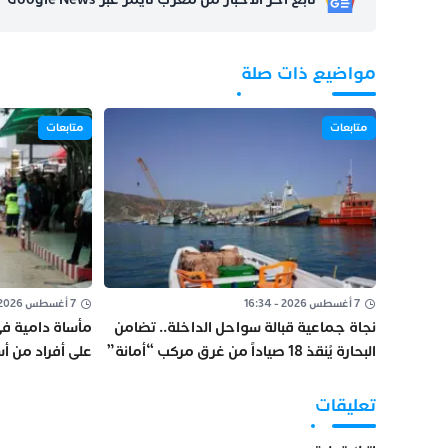
مواضيع ذات صلة
متابعات
متابعات
7 أغسطس 2026 - 16:34
7 أغسطس 2026 - 13:29
نجاة جماعية قبالة سواحل الداخلة.. تضامن
مأساة دامية في 
البحارة يُنقذ 18 صياداً من غرق مركب “أمانة”
على أفراد من أ
عددا من الضحاي
تعليقات