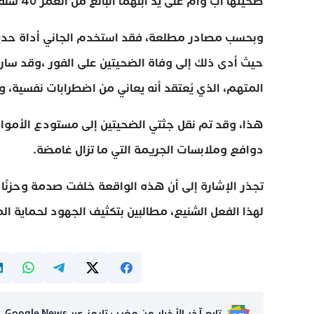
ضحيتها أب وأم على يد ابنهما البالغ من العمر 40 سنة .
وبحسب مصادر مطلعة، فقد استخدم الجاني أداة حديدي
حيث أدى ذلك إلى وفاة الضحيتين على الفور ،وقد سار
المتهم، الذي يُعتقد أنه يعاني من اضطرابات نفسية، و
هذا، وقد تم نقل جثتي الضحيتين إلى مستودع الأموا
دوافع وملابسات الجريمة التي ما تزال غامضة.
تجذر الإشارة إلى أن هذه الواقعة خلفت صدمة وحزنًا
لهذا الفعل الشنيع، مطالبين بتكثيف الجهود لحماية ا
تابع آخر الأخبار من مغرب تايمز عبر Google News