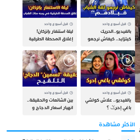
قبل أسبوع واحد
قبل أسبوع واحد
بالفيديو..الحريك
​ليلة استنفار بإنزكان!
كيتزايد.. كيفاش نرجعو
إغلاق المحطة الطرقية
ثقة الشباب فبلادهم؟؟
ومنع مئات الشباب من
اللحاق بـ”هروب سبتة”
قبل أسبوع واحد
قبل أسبوع واحد
يالفيديو.. علاش كولشي
بين الشائعات والحقيقة..
باغي إحرݣ ؟
انهيار اسعار الدجاج و
حقيقة التسمين ”
التلقيح “
الأكثر مشاهدة
ح