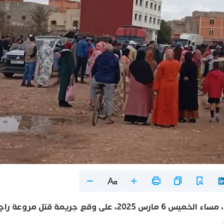
اهتزت منطقة القليعة التابعة لعمالة إنزكان آيت ملول، مساء الخميس 6 مارس 2025، على وقع جريمة قتل مروعة را