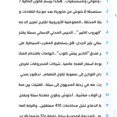
قطارات وموانئ ومستشفيات.. هكذا يرسم قانون المالية 2027 خارطة المغرب المقبل
1
عودة مستعجلة لأخنوش من مايوركا بعد موجة انتقادات واسعة
2
،
أزمة سبتة المحتلة…المفوضية الأوروبية تقترح تعزيز الدعم المالي والت
3
عملية “الهروب الكبير”… الحرس المدني الإسباني بسبتة يفتح قناة رسمية
4
تقرير إسباني يثير الجدل: هل يستطيع المغرب السيطرة على سبتة ومليل
5
أزمة تهز فندق“أكادير بيتش كلوب”…اتهامات باقتحام المكتب النقابي وم
6
رغم هبوط أسعار النفط عالميا.. شركات المحروقات تفرض زيادة جديد
7
من فقدان التوازن إلى صعوبة تناول الطعام.. تدهور صحي يلاحق النقيب ز
8
المسكوت عنه في رحلة المجهول إلى سبتة.. الفتيات بين مطرقة البحر وس
9
بعد حفل الولاء مباشرة.. أخنوش يطوي صفحة سبتة ويفتح ملف الاستجم
10
مقاطعة الدفاع تشل محاكمات 410 معتقلين.. والنيابة العامة تبحث عن حل قانوني
11
الحكم على المذيعة المصرية سارة خليفة و12 متهما بالإعدام في قضية هزت بلاد الفراعنة
12