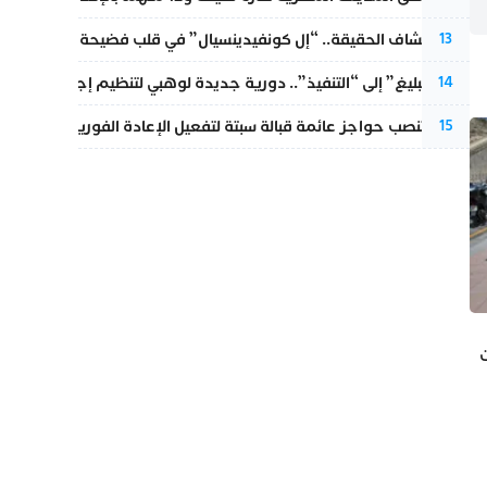
بعد انكشاف الحقيقة.. “إل كونفيدينسيال” في قلب فضيحة صورة مضلل
13
من “التبليغ” إلى “التنفيذ”.. دورية جديدة لوهبي لتنظيم إجراءات التق
14
إسبانيا تنصب حواجز عائمة قبالة سبتة لتفعيل الإعادة الفورية للمهاجرين
15
ت