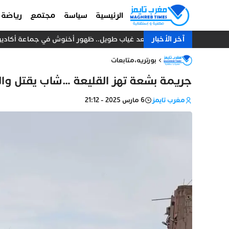
الرئيسية
سياسة
مجتمع
رياضة
آخر الأخبار
بعد غياب طويل.. ظهور أخنوش في جماعة أكادير ي
بورتريه
،
متابعات
جريمة بشعة تهز القليعة …شاب يقتل و
مغرب تايمز
6 مارس 2025 - 21:12