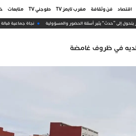
اقتصاد
فن وثقافة
مغرب تايمز TV
طوجني TV
متابعات
خا
تحول إلى “حدث” يثير أسئلة الحضور والمسؤولية
نجاة جماعية قبالة سواحل الداخلة
الديه في ظروف غامضة