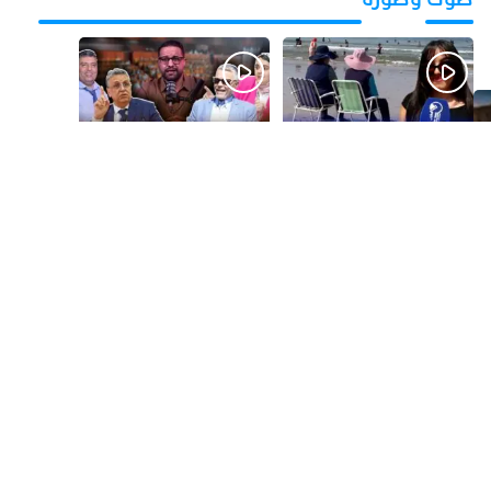
قبل يومين
قبل 4 أيام
بالفيديو.. شواطئ أكادير
بالفيديو.. فضائح
.. بين الإقبال الكبير
التزكيات..العائلات
وارتفاع التكاليف
السياسية تحكم المغرب
الازدحام وغلاء الكراء
وقصة “وهبي”
و”السيمو” تثير الجدل
قبل أسبوع واحد
قبل أسبوع واحد
بالفيديو..الحريك
​ليلة استنفار بإنزكان!
كيتزايد.. كيفاش نرجعو
إغلاق المحطة الطرقية