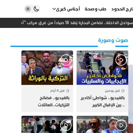
رج الحدود
طب وصحة
أجناس كبرى
.. تضامن البحارة يُنقذ 18 صياداً من غرق مركب “أمانة”
است
صوت وصورة
قبل يومين
قبل 4 أيام
بالفيديو.. شواطئ أكادير
بالفيديو.. فضائح
.. بين الإقبال الكبير
التزكيات..العائلات
وارتفاع التكاليف
السياسية تحكم المغرب
الازدحام وغلاء الكراء
وقصة “وهبي”
و”السيمو” تثير الجدل