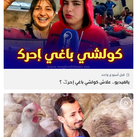
قبل أسبوع واحد
يالفيديو.. علاش كولشي باغي إحرݣ ؟