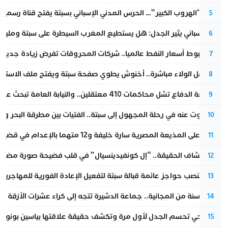
عملية “الهروب الكبير”… الحرس المدني الإسباني بسبتة يفتح قناة رسمية
5
تقرير إسباني يثير الجدل: هل يستطيع المغرب السيطرة على سبتة ومليلي
6
رغم هبوط أسعار النفط عالميا.. شركات المحروقات تفرض زيادة جديدة
7
بعد حفل الولاء مباشرة.. أخنوش يطوي صفحة سبتة ويفتح ملف الاستجم
8
مقاطعة الدفاع تشل محاكمات 410 معتقلين.. والنيابة العامة تبحث عن حل قانوني
9
المسكوت عنه في رحلة المجهول إلى سبتة.. الفتيات بين مطرقة البحر وسن
10
الحكم على المذيعة المصرية سارة خليفة و12 متهما بالإعدام في قضية هزت بلاد الفراعنة
11
بعد انكشاف الحقيقة.. “إل كونفيدينسيال” في قلب فضيحة صورة مضللة
12
إسبانيا تنصب حواجز عائمة قبالة سبتة لتفعيل الإعادة الفورية للمهاجرين
13
بعد 13 سنة من المجانية.. جماعة الدشيرة تتجه إلى كراء عشرات الأزقة و”الشوارع”.. هل أصبح المواطن الحل الأسهل لسد عجز المداخيل؟
14
نورا فتحي تحسم الجدل لأول مرة وتكشف حقيقة علاقتها بياسين بونو
15