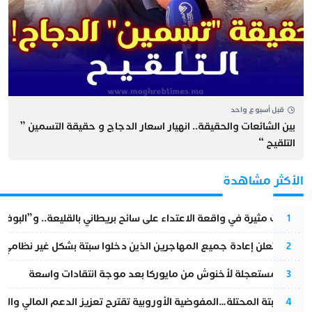
قبل أسبوع واحد
بين الشائعات والحقيقة.. انهيار اسعار الدجاج و حقيقة التسمين ”
التلقيح “
الأكثر مشاهدة
تطورات مثيرة في واقعة الاعتداء على سائح بريطاني بالقليعة.. و”البوف
1
إسبانيا تعلن إعادة جميع المهاجرين الذين دخلوا سبتة بشكل غير نظامي
2
عودة مستعجلة لأخنوش من مايوركا بعد موجة انتقادات واسعة
3
أزمة سبتة المحتلة…المفوضية الأوروبية تقترح تعزيز الدعم المالي والت
4