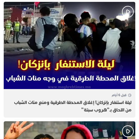
قبل 6 أيام
​ليلة استنفار بإنزكان! إغلاق المحطة الطرقية ومنع مئات الشباب
من اللحاق بـ”هروب سبتة”