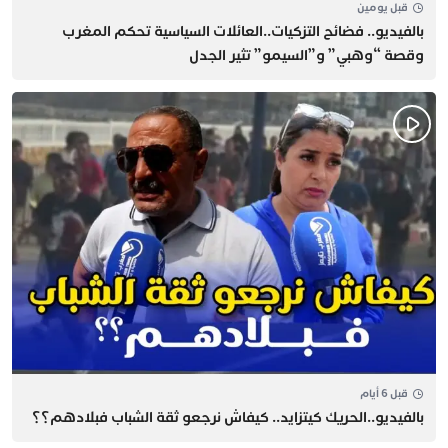
قبل يومين
بالفيديو.. فضائح التزكيات..العائلات السياسية تحكم المغرب
وقصة “وهبي” و”السيمو” تثير الجدل
قبل 6 أيام
بالفيديو..الحريك كيتزايد.. كيفاش نرجعو ثقة الشباب فبلادهم؟؟