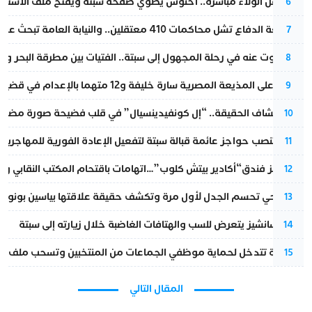
بعد حفل الولاء مباشرة.. أخنوش يطوي صفحة سبتة ويفتح ملف الاستجم
6
مقاطعة الدفاع تشل محاكمات 410 معتقلين.. والنيابة العامة تبحث عن حل قانوني
7
المسكوت عنه في رحلة المجهول إلى سبتة.. الفتيات بين مطرقة البحر وسن
8
الحكم على المذيعة المصرية سارة خليفة و12 متهما بالإعدام في قضية هزت بلاد الفراعنة
9
بعد انكشاف الحقيقة.. “إل كونفيدينسيال” في قلب فضيحة صورة مضللة
10
إسبانيا تنصب حواجز عائمة قبالة سبتة لتفعيل الإعادة الفورية للمهاجرين
11
أزمة تهز فندق“أكادير بيتش كلوب”…اتهامات باقتحام المكتب النقابي وم
12
نورا فتحي تحسم الجدل لأول مرة وتكشف حقيقة علاقتها بياسين بونو
13
بيدرو سانشيز يتعرض للسب والهتافات الغاضبة خلال زيارته إلى سبتة
14
الداخلية تتدخل لحماية موظفي الجماعات من المنتخبين وتسحب ملف الت
15
المقال التالي