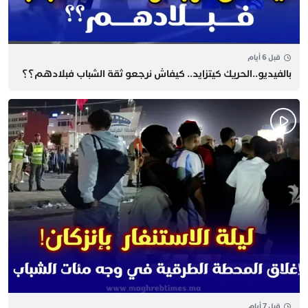
قبل 6 أيام
بالفيديو..الحريك كيتزايد.. كيفاش نرجعو ثقة الشباب فبلادهم؟؟
قبل 7 أيام