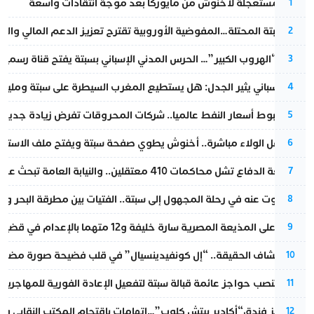
عودة مستعجلة لأخنوش من مايوركا بعد موجة انتقادات واسعة
1
أزمة سبتة المحتلة…المفوضية الأوروبية تقترح تعزيز الدعم المالي والت
2
عملية “الهروب الكبير”… الحرس المدني الإسباني بسبتة يفتح قناة رسمية
3
تقرير إسباني يثير الجدل: هل يستطيع المغرب السيطرة على سبتة ومليلي
4
رغم هبوط أسعار النفط عالميا.. شركات المحروقات تفرض زيادة جديدة
5
بعد حفل الولاء مباشرة.. أخنوش يطوي صفحة سبتة ويفتح ملف الاستجم
6
مقاطعة الدفاع تشل محاكمات 410 معتقلين.. والنيابة العامة تبحث عن حل قانوني
7
المسكوت عنه في رحلة المجهول إلى سبتة.. الفتيات بين مطرقة البحر وسن
8
الحكم على المذيعة المصرية سارة خليفة و12 متهما بالإعدام في قضية هزت بلاد الفراعنة
9
بعد انكشاف الحقيقة.. “إل كونفيدينسيال” في قلب فضيحة صورة مضللة
10
إسبانيا تنصب حواجز عائمة قبالة سبتة لتفعيل الإعادة الفورية للمهاجرين
11
أزمة تهز فندق“أكادير بيتش كلوب”…اتهامات باقتحام المكتب النقابي وم
12