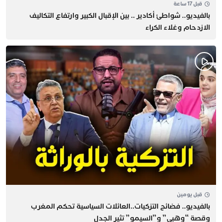
قبل 17 ساعة
بالفيديو.. شواطئ أكادير .. بين الإقبال الكبير وارتفاع التكاليف
الازدحام وغلاء الكراء
قبل يومين
بالفيديو.. فضائح التزكيات..العائلات السياسية تحكم المغرب
وقصة “وهبي” و”السيمو” تثير الجدل