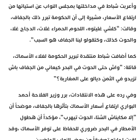
وأعربت شباط في مداخلتها بمجلس النواب عن استيائها من
ارتفاع الأسعار، مشيرة إلى أن الحكومة تبرر ذلك بالجفاف،
وقالت: “كلشي غليتوه، اللحوم الحمراء غلات، الدجاج غلا،
والحوت كذلك، وكتقولو لينا الجفاف هو السبب”.
كما أضافت شباط منتقدة تبرير الحكومة لغلاء الأسماك،
قائلة: “واش حتى الحوت في البحر كيعاني من الجفاف باش
تزيدو في الثمن ديالو على المغاربة؟”
وفي رده على هذه الانتقادات، برر وزير الفلاحة أحمد
البواري ارتفاع أسعار الأسماك بتأثرها بالجفاف، موضحاً أن
“إلا مكايناش الشتا، الحوت تيهرب”، مؤكداً أن هطول
الأمطار في البحر ضروري للحفاظ على توفر الأسماك ،وقد
لقيت إجابته تصفيقاً من بعض النواب الحاضرين.