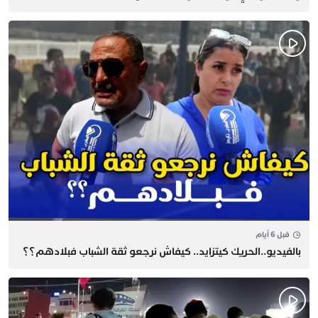
قبل 6 أيام
بالفيديو..الحريك كيتزايد.. كيفاش نرجعو ثقة الشباب فبلادهم؟؟