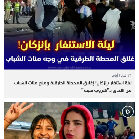
قبل 7 أيام
​ليلة استنفار بإنزكان! إغلاق المحطة الطرقية ومنع مئات الشباب
من اللحاق بـ”هروب سبتة”