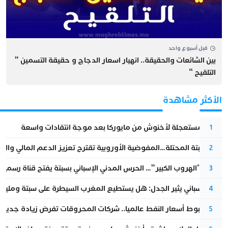
قبل أسبوع واحد
بين الشائعات والحقيقة.. انهيار اسعار الدجاج و حقيقة التسمين ”
التلقيح “
الأكثر مشاهدة
عودة مستعجلة لأخنوش من مايوركا بعد موجة انتقادات واسعة
1
أزمة سبتة المحتلة…المفوضية الأوروبية تقترح تعزيز الدعم المالي والت
2
عملية “الهروب الكبير”… الحرس المدني الإسباني بسبتة يفتح قناة رسمية
3
تقرير إسباني يثير الجدل: هل يستطيع المغرب السيطرة على سبتة ومليلي
4
رغم هبوط أسعار النفط عالميا.. شركات المحروقات تفرض زيادة جديدة
5