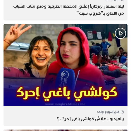
​ليلة استنفار بإنزكان! إغلاق المحطة الطرقية ومنع مئات الشباب
من اللحاق بـ”هروب سبتة”
قبل أسبوع واحد
يالفيديو.. علاش كولشي باغي إحرݣ ؟