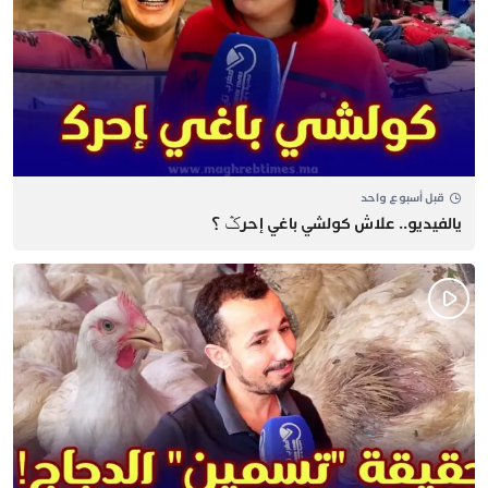
قبل أسبوع واحد
يالفيديو.. علاش كولشي باغي إحرݣ ؟