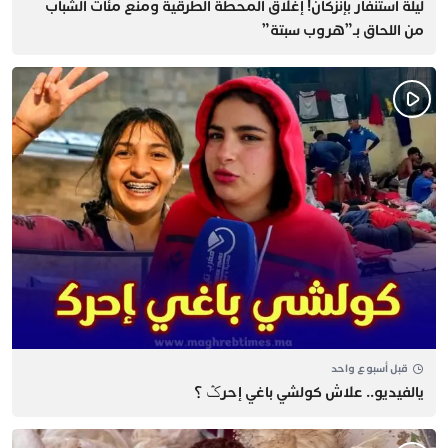
​ليلة استنفار بإنزكان! إغلاق المحطة الطرقية ومنع مئات الشباب
من اللحاق بـ”هروب سبتة”
قبل أسبوع واحد
يالفيديو.. علاش كولشي باغي إحرݣ ؟