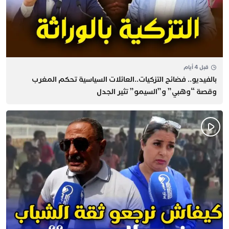
قبل 4 أيام
بالفيديو.. فضائح التزكيات..العائلات السياسية تحكم المغرب
وقصة “وهبي” و”السيمو” تثير الجدل