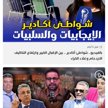
قبل 3 أيام
بالفيديو.. شواطئ أكادير .. بين الإقبال الكبير وارتفاع التكاليف
الازدحام وغلاء الكراء