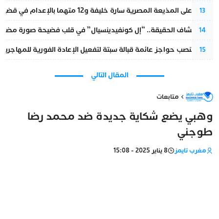
الحكم على المذيعة المصرية سارة خليفة و12 متهما بالإعدام في قضية هزت بلاد الفراعنة
13
بعد انكشاف الحقيقة.. “إل كونفيدينسيال” في قلب فضيحة صورة مضللة
14
إسبانيا تنصب حواجز عائمة قبالة سبتة لتفعيل الإعادة الفورية للمهاجرين
15
المقال التالي
متابعات
وهبي يضع شكاية جديدة ضد محمد رضا
طوجني
مغرب تايمز
8 يناير 2025 - 15:08