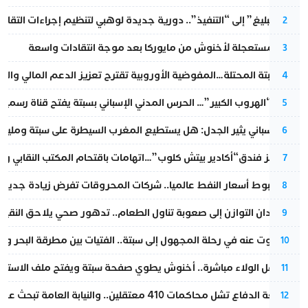
من “التبليغ” إلى “التنفيذ”.. دورية جديدة لوهبي لتنظيم إجراءات التقا
2
عودة مستعجلة لأخنوش من مايوركا بعد موجة انتقادات واسعة
3
أزمة سبتة المحتلة…المفوضية الأوروبية تقترح تعزيز الدعم المالي والت
4
عملية “الهروب الكبير”… الحرس المدني الإسباني بسبتة يفتح قناة رسمية
5
تقرير إسباني يثير الجدل: هل يستطيع المغرب السيطرة على سبتة ومليلي
6
أزمة تهز فندق“أكادير بيتش كلوب”…اتهامات باقتحام المكتب النقابي وم
7
رغم هبوط أسعار النفط عالميا.. شركات المحروقات تفرض زيادة جديدة
8
من فقدان التوازن إلى صعوبة تناول الطعام.. تدهور صحي يلاحق النقيب ز
9
المسكوت عنه في رحلة المجهول إلى سبتة.. الفتيات بين مطرقة البحر وسن
10
بعد حفل الولاء مباشرة.. أخنوش يطوي صفحة سبتة ويفتح ملف الاستجم
11
مقاطعة الدفاع تشل محاكمات 410 معتقلين.. والنيابة العامة تبحث عن حل قانوني
12