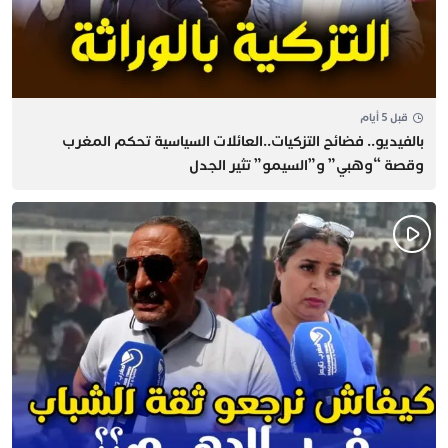
قبل 5 أيام
بالفيديو.. فضائح التزكيات..العائلات السياسية تحكم المغرب
وقصة “وهبي” و”السيمو” تثير الجدل