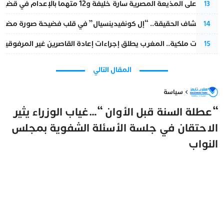
الحكم على المذيعة المصرية سارة خليفة و12 متهما بالإعدام في قضية هزت بلاد الفراعنة
13
بعد انكشاف الحقيقة.. “إل كونفيدينسيال” في قلب فضيحة صورة مضللة
14
بتعليمات ملكية.. المغرب يطلق إجراءات إعادة القاصرين غير المرفوقين 
15
المقال التالي
سياسة
“عطلة السنة قبل الأوان “…غياب الوزراء يثير
الاحتقان في جلسة الأسئلة الشفوية بمجلس
النواب
مغرب تايمز
30 ديسمبر 2024 - 16:18