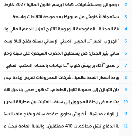
قطارات وموانئ ومستشفيات.. هكذا يرسم قانون المالية 2027 خارطة المغرب المقبل
2
عودة مستعجلة لأخنوش من مايوركا بعد موجة انتقادات واسعة
3
أزمة سبتة المحتلة…المفوضية الأوروبية تقترح تعزيز الدعم المالي والت
4
عملية “الهروب الكبير”… الحرس المدني الإسباني بسبتة يفتح قناة رسمية
5
تقرير إسباني يثير الجدل: هل يستطيع المغرب السيطرة على سبتة ومليلي
6
أزمة تهز فندق“أكادير بيتش كلوب”…اتهامات باقتحام المكتب النقابي وم
7
رغم هبوط أسعار النفط عالميا.. شركات المحروقات تفرض زيادة جديدة
8
من فقدان التوازن إلى صعوبة تناول الطعام.. تدهور صحي يلاحق النقيب ز
9
المسكوت عنه في رحلة المجهول إلى سبتة.. الفتيات بين مطرقة البحر وسن
10
بعد حفل الولاء مباشرة.. أخنوش يطوي صفحة سبتة ويفتح ملف الاستجم
11
مقاطعة الدفاع تشل محاكمات 410 معتقلين.. والنيابة العامة تبحث عن حل قانوني
12