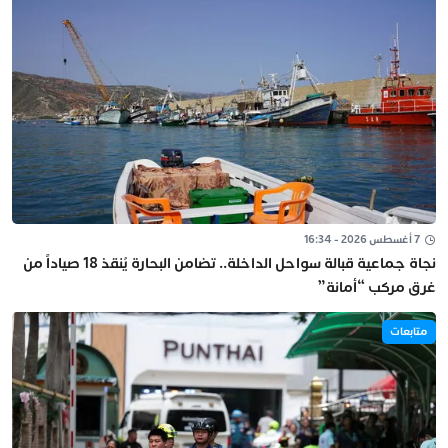
7 أغسطس 2026 - 16:34
نجاة جماعية قبالة سواحل الداخلة.. تضامن البحارة يُنقذ 18 صياداً من
غرق مركب “أمانة”
متابعات