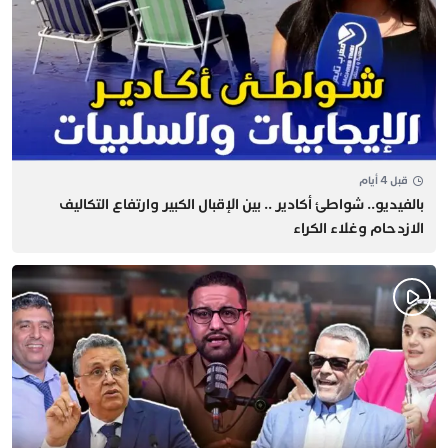
قبل 4 أيام
بالفيديو.. شواطئ أكادير .. بين الإقبال الكبير وارتفاع التكاليف
الازدحام وغلاء الكراء