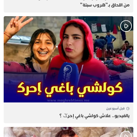
من اللحاق بـ”هروب سبتة”
قبل أسبوعين
يالفيديو.. علاش كولشي باغي إحرݣ ؟