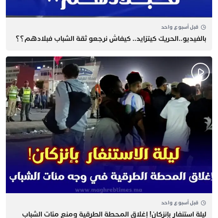
قبل أسبوع واحد
بالفيديو..الحريك كيتزايد.. كيفاش نرجعو ثقة الشباب فبلادهم؟؟
قبل أسبوع واحد
​ليلة استنفار بإنزكان! إغلاق المحطة الطرقية ومنع مئات الشباب