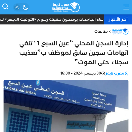
آخر الأخبار
رؤساء الجامعات يوضحون حقيقة رسوم «التوقيت الميسر» للموظ
متابعات
إدارة السجن المحلي “عين السبع 1″ تنفي
اتهامات سجين سابق لموظف ب”تعذيب
سجناء حتى الموت”
مغرب تايمز
30 ديسمبر 2024 - 16:00