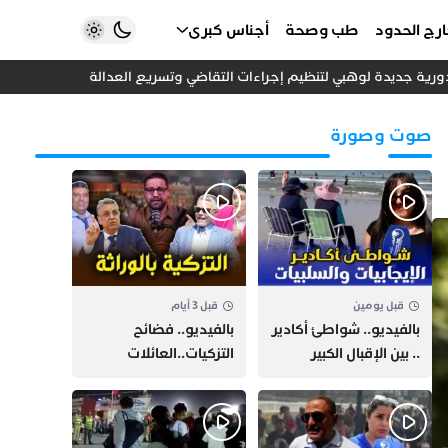
رج الحدود
طب وصحة
أجناس كبرى
دورية جديدة لوهبي لتنظيم إجراءات التقاضي وتسريع العدالة
هل أصبحت “
صوت وصورة
قبل يومين
قبل 3 أيام
بالفيديو.. شواطئ أكادير
بالفيديو.. فضائح
.. بين الإقبال الكبير
التزكيات..العائلات
وارتفاع التكاليف
السياسية تحكم المغرب
الازدحام وغلاء الكراء
وقصة “وهبي”
و”السيمو” تثير الجدل