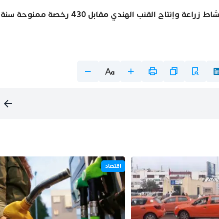
ويتعلق الأمر بـ 3056 رخصة لفائدة 2907 فلاحين في نشاط زراعة وإنتاج القنب الهندي مقابل 430 رخصة ممنوحة سنة
اقتصاد