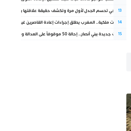
نورا فتحي تحسم الجدل لأول مرة وتكشف حقيقة علاقتها بياسين بونو
13
بتعليمات ملكية.. المغرب يطلق إجراءات إعادة القاصرين غير المرفوقين 
14
تطورات جديدة ببني أنصار.. إحالة 50 موقوفاً على العدالة ومتابعات بتهم ثقيلة
15