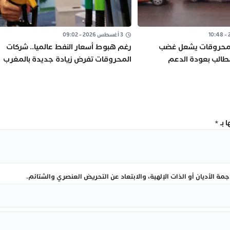
3 أغسطس 2026 - 09:02
المحروقات يشعل غضب
رغم هبوط أسعار النفط عالميا.. شركات
مطالب بعودة الدعم
المحروقات تفرض زيادة جديدة بالمغرب
نتور”
 بـ
*
ة الأديان أو الذات الإلهية، والابتعاد عن التحريض العنصري والشتائم.