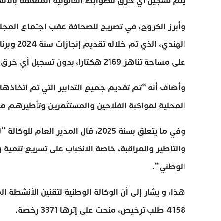
يتم تسجيل أي خرق للضوابط القانونية المتعلقة بالأنشطة
وأبرز الكروج، في تصريح للصحافة عقب اجتماع المجلس 
على مساحة تناهز 2169 هكتارا، بدون تسجيل أي خرق للضوابط القانونية”.
المحلية لمواكبة الفلاحين والمستثمرين وتأطيرهم من 
وفي ما يتعلق بسنة 2025، قال المدي
والتأطير والمراقبة، خاصة الانكباب على تسريع تنمية 
الوطني”.
4158 طلب ترخيص، منحت على إثرها 3371 رخصة.