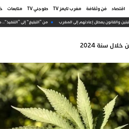
اقتصاد
فن وثقافة
مغرب تايمز TV
طوجني TV
متابعات
خا
من “التبليغ” إلى “التنفيذ”.. 