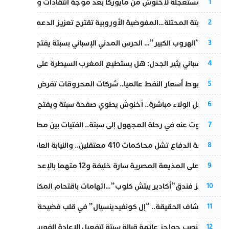
عودة مستعجلة لأخنوش من مايوركا بعد موجة انتقادات واسعة
1
أزمة سبتة المحتلة…المفوضية الأوروبية تقترح تعزيز الدعم المالي والت
2
عملية “الهروب الكبير”… الحرس المدني الإسباني بسبتة يفتح قناة رسمية
3
تقرير إسباني يثير الجدل: هل يستطيع المغرب السيطرة على سبتة ومليل
4
رغم هبوط أسعار النفط عالميا.. شركات المحروقات تفرض زيادة جديد
5
بعد حفل الولاء مباشرة.. أخنوش يطوي صفحة سبتة ويفتح ملف الاستجم
6
المسكوت عنه في رحلة المجهول إلى سبتة.. الفتيات بين مطرقة البحر وس
7
مقاطعة الدفاع تشل محاكمات 410 معتقلين.. والنيابة العامة تبحث عن حل قانوني
8
الحكم على المذيعة المصرية سارة خليفة و12 متهما بالإعدام في قضية هزت بلاد الفراعنة
9
أزمة تهز فندق“أكادير بيتش كلوب”…اتهامات باقتحام المكتب النقابي وم
10
بعد انكشاف الحقيقة.. “إل كونفيدينسيال” في قلب فضيحة صورة مضلل
11
إسبانيا تنصب حواجز عائمة قبالة سبتة لتفعيل الإعادة الفورية للمهاجرين
12