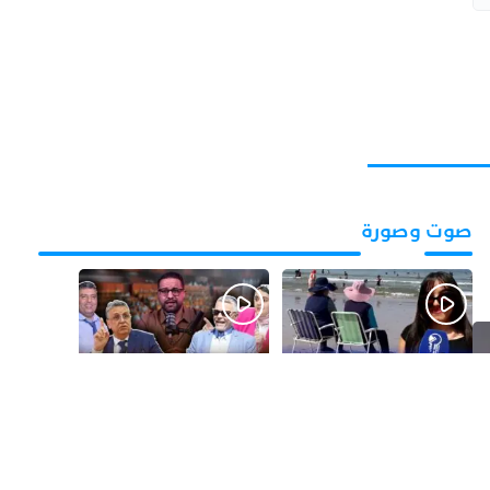
صوت وصورة
قبل يومين
قبل 3 أيام
بالفيديو.. شواطئ أكادير
بالفيديو.. فضائح
.. بين الإقبال الكبير
التزكيات..العائلات