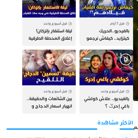
قبل 7 أيام
قبل أسبوع واحد
بالفيديو..الحريك
​ليلة استنفار بإنزكان!
كيتزايد.. كيفاش نرجعو
إغلاق المحطة الطرقية
ثقة الشباب فبلادهم؟؟
ومنع مئات الشباب من
اللحاق بـ”هروب سبتة”
قبل أسبوع واحد
قبل أسبوع واحد
يالفيديو.. علاش كولشي
بين الشائعات والحقيقة..
باغي إحرݣ ؟
انهيار اسعار الدجاج و
حقيقة التسمين ”
التلقيح “
الأكثر مشاهدة
لم