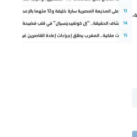
الحكم على المذيعة المصرية سارة خليفة و12 متهما بالإعدام في قضية هزت بلاد الفراعنة
13
،
بعد انكشاف الحقيقة.. “إل كونفيدينسيال” في قلب فضيحة صورة مضلل
14
بتعليمات ملكية.. المغرب يطلق إجراءات إعادة القاصرين غير المرفوقين 
15