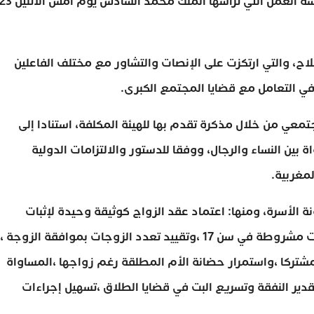
لمستجدات مراجعة مدونة الأسرة، التي جاءت بعد جلسة العمل التي ترأسها الملك محمد السادس يوم امس الاثن
اح، والتي ارتكزت على الإنصات والتشاور مع مختلف الفاعلين
ي التعامل مع قضايا المجتمع الكبرى.
عي من خلال مذكرة تقدم بها للهيئة المكلفة، استنادا إلى
بين النساء والرجال، ووفقا للدستور والالتزامات الدولية
مغربية.
 الأسرة، ومنها: اعتماد عقد الزواج كوثيقة وحيدة لإثبات
الزوجية ،و تحديد سن الزواج في 18 سنة، مع استثناءات مشروطة في سن 17 ،وتقييد تعدد الزوجات بموافقة الزوجة
مشتركا ،واستمرار حضانة الأم المطلقة رغم زواجها ،المساواة
 تقدير النفقة وتسريع البت في قضايا الطلاق ،تسهيل إجراءات