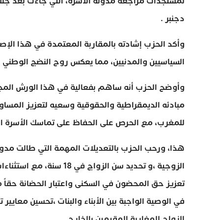
دجنبر .
وأكد الحزب إشادته بالمقاربة المعتمدة في هذا الإصل
السياسيين والمدنيين، مما يعكس روح النضج الوطني ف
وأوضح الحزب أنه ساهم بفعالية في هذا الورش المجتم
مبادئه الديمقراطية والحقوقية وسعيه لتعزيز المساواة 
للمغرب، مع الحرص على الحفاظ على تماسك الأسرة ال
هذا، ورحب الحزب بالتعديلات المهمة التي طالت مدونة
تعزيز حق المحضون في السكنى واعتبار الحضانة حقاً 
في الوصية الواجبة بين الأبناء والبنات ،تحسين معايير
الزواج للمغاربة المقيمين بالخارج.