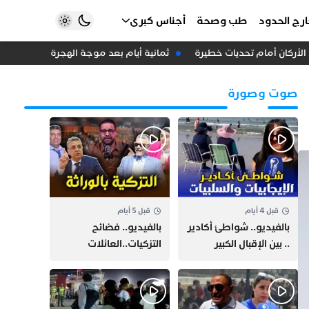
رج الحدود
طب وصحة
أجناس كبرى
أركان أمام تحديات خطيرة
ثمانية أيام بعد موجة الهجرة.. حاكم سبتة 
صوت وصورة
قبل 4 أيام
قبل 5 أيام
بالفيديو.. شواطئ أكادير
بالفيديو.. فضائح
.. بين الإقبال الكبير
التزكيات..العائلات
وارتفاع التكاليف
السياسية تحكم المغرب
الازدحام وغلاء الكراء
وقصة “وهبي”
و”السيمو” تثير الجدل