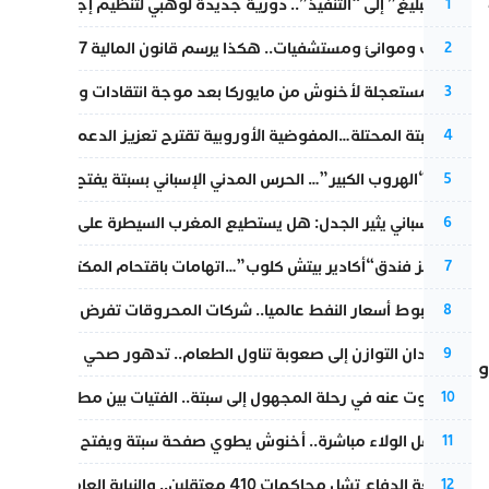
ين 23
من “التبليغ” إلى “التنفيذ”.. دورية جديدة لوهبي لتنظيم إجراءات التق
1
قطارات وموانئ ومستشفيات.. هكذا يرسم قانون المالية 2027 خارطة المغرب المقبل
2
عودة مستعجلة لأخنوش من مايوركا بعد موجة انتقادات واسعة
3
أزمة سبتة المحتلة…المفوضية الأوروبية تقترح تعزيز الدعم المالي والت
4
عملية “الهروب الكبير”… الحرس المدني الإسباني بسبتة يفتح قناة رسمية
5
تقرير إسباني يثير الجدل: هل يستطيع المغرب السيطرة على سبتة ومليل
6
أزمة تهز فندق“أكادير بيتش كلوب”…اتهامات باقتحام المكتب النقابي وم
7
رغم هبوط أسعار النفط عالميا.. شركات المحروقات تفرض زيادة جديد
8
من فقدان التوازن إلى صعوبة تناول الطعام.. تدهور صحي يلاحق النقيب ز
9
 ،و
المسكوت عنه في رحلة المجهول إلى سبتة.. الفتيات بين مطرقة البحر وس
10
بعد حفل الولاء مباشرة.. أخنوش يطوي صفحة سبتة ويفتح ملف الاستجم
11
مقاطعة الدفاع تشل محاكمات 410 معتقلين.. والنيابة العامة تبحث عن حل قانوني
12