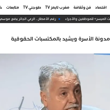
اقتصاد
فن وثقافة
مغرب تايمز TV
طوجني TV
متابعات
خا
لميسر» للموظفين والأجراء
رغم الأمطار.. الرعي الجائر يضع موسم ال
دونة الأسرة ويشيد بالمكتسبات الحقوقية