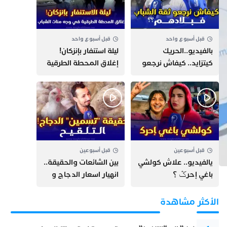
قبل أسبوع واحد
قبل أسبوع واحد
بالفيديو..الحريك
​ليلة استنفار بإنزكان!
كيتزايد.. كيفاش نرجعو
إغلاق المحطة الطرقية
ثقة الشباب فبلادهم؟؟
ومنع مئات الشباب من
اللحاق بـ”هروب سبتة”
قبل أسبوعين
قبل أسبوعين
يالفيديو.. علاش كولشي
بين الشائعات والحقيقة..
باغي إحرݣ ؟
انهيار اسعار الدجاج و
حقيقة التسمين ”
التلقيح “
الأكثر مشاهدة