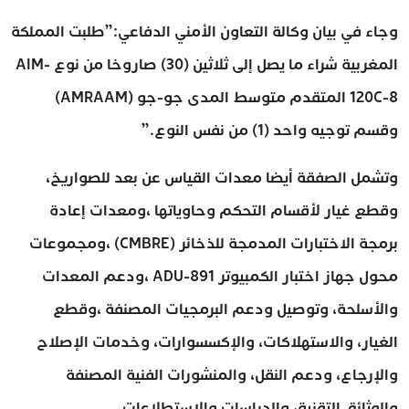
وجاء في بيان وكالة التعاون الأمني الدفاعي:”طلبت المملكة
المغربية شراء ما يصل إلى ثلاثين (30) صاروخا من نوع AIM-
120C-8 المتقدم متوسط المدى جو-جو (AMRAAM)
وقسم توجيه واحد (1) من نفس النوع.”
وتشمل الصفقة أيضا معدات القياس عن بعد للصواريخ،
وقطع غيار لأقسام التحكم وحاوياتها ،ومعدات إعادة
برمجة الاختبارات المدمجة للذخائر (CMBRE) ،ومجموعات
محول جهاز اختبار الكمبيوتر ADU-891 ،ودعم المعدات
والأسلحة، وتوصيل ودعم البرمجيات المصنفة ،وقطع
الغيار، والاستهلاكات، والإكسسوارات، وخدمات الإصلاح
والإرجاع، ودعم النقل، والمنشورات الفنية المصنفة
والوثائق التقنية، والدراسات والاستطلاعات.