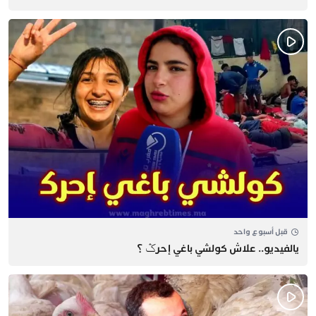
قبل أسبوع واحد
يالفيديو.. علاش كولشي باغي إحرݣ ؟