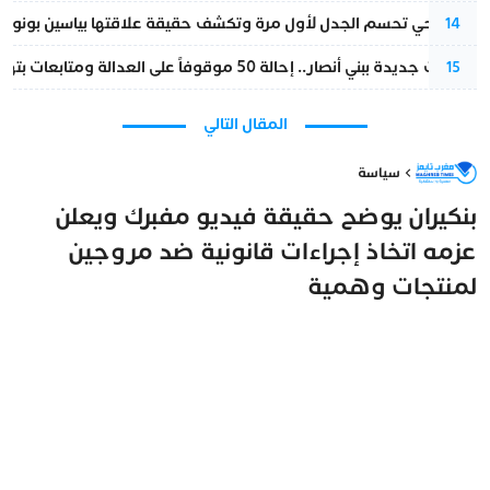
نورا فتحي تحسم الجدل لأول مرة وتكشف حقيقة علاقتها بياسين بونو
14
تطورات جديدة ببني أنصار.. إحالة 50 موقوفاً على العدالة ومتابعات بتهم ثقيلة
15
المقال التالي
سياسة
بنكيران يوضح حقيقة فيديو مفبرك ويعلن
عزمه اتخاذ إجراءات قانونية ضد مروجين
لمنتجات وهمية
مغرب تايمز
22 ديسمبر 2024 - 14:56