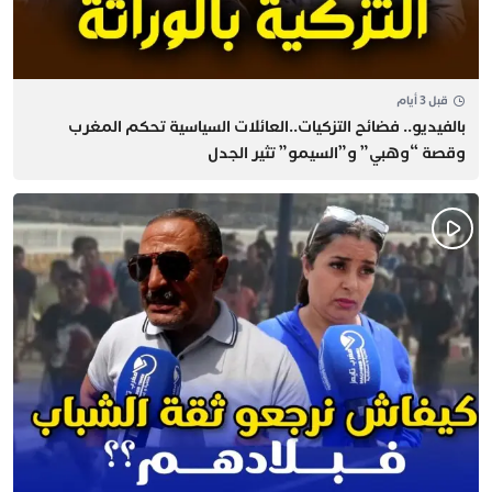
قبل 3 أيام
بالفيديو.. فضائح التزكيات..العائلات السياسية تحكم المغرب
وقصة “وهبي” و”السيمو” تثير الجدل