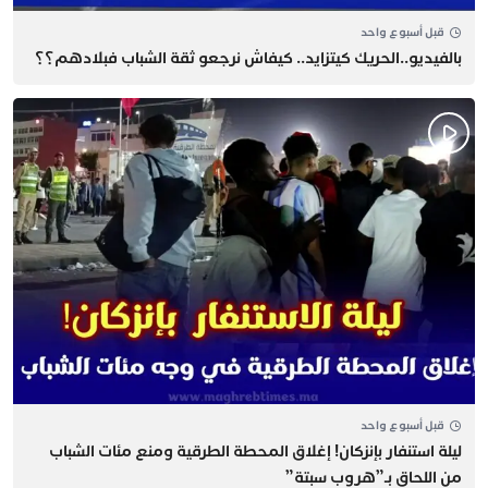
قبل أسبوع واحد
بالفيديو..الحريك كيتزايد.. كيفاش نرجعو ثقة الشباب فبلادهم؟؟
قبل أسبوع واحد
​ليلة استنفار بإنزكان! إغلاق المحطة الطرقية ومنع مئات الشباب
من اللحاق بـ”هروب سبتة”