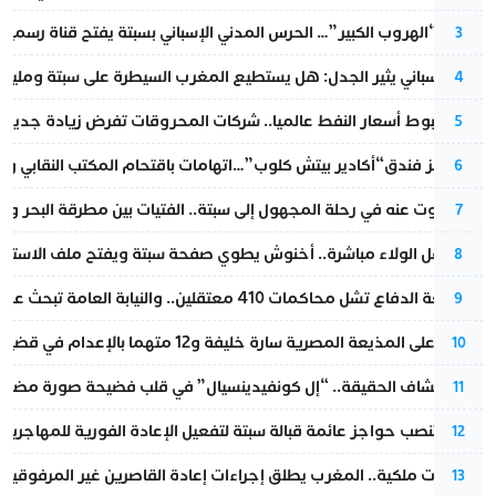
عملية “الهروب الكبير”… الحرس المدني الإسباني بسبتة يفتح قناة رسمية
3
تقرير إسباني يثير الجدل: هل يستطيع المغرب السيطرة على سبتة ومليلي
4
رغم هبوط أسعار النفط عالميا.. شركات المحروقات تفرض زيادة جديدة
5
أزمة تهز فندق“أكادير بيتش كلوب”…اتهامات باقتحام المكتب النقابي وم
6
المسكوت عنه في رحلة المجهول إلى سبتة.. الفتيات بين مطرقة البحر وسن
7
بعد حفل الولاء مباشرة.. أخنوش يطوي صفحة سبتة ويفتح ملف الاستجم
8
مقاطعة الدفاع تشل محاكمات 410 معتقلين.. والنيابة العامة تبحث عن حل قانوني
9
الحكم على المذيعة المصرية سارة خليفة و12 متهما بالإعدام في قضية هزت بلاد الفراعنة
10
بعد انكشاف الحقيقة.. “إل كونفيدينسيال” في قلب فضيحة صورة مضللة
11
إسبانيا تنصب حواجز عائمة قبالة سبتة لتفعيل الإعادة الفورية للمهاجرين
12
بتعليمات ملكية.. المغرب يطلق إجراءات إعادة القاصرين غير المرفوقين 
13