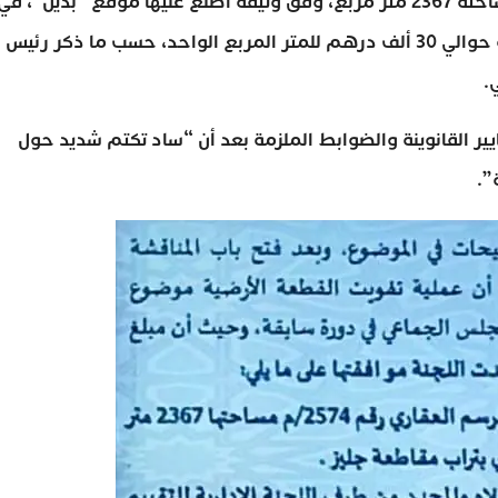
الإستراتيجية بثمن 3000 درهم للمتر المربع وتبلغ مساحته 2367 متر مربع، وفق وثيقة اطلع عليها موقع “بديل”، في
الوقت الذي تبلغ فيه قيمة العقار بالمنطقة المذكورة حوالي 30 ألف درهم للمتر المربع الواحد، حسب ما ذكر رئيس
.
 القانوينة والضوابط الملزمة بعد أن “ساد تكتم شديد حول
”.