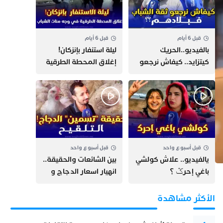
قبل 6 أيام
قبل 6 أيام
بالفيديو..الحريك
​ليلة استنفار بإنزكان!
كيتزايد.. كيفاش نرجعو
إغلاق المحطة الطرقية
ثقة الشباب فبلادهم؟؟
ومنع مئات الشباب من
اللحاق بـ”هروب سبتة”
قبل أسبوع واحد
قبل أسبوع واحد
يالفيديو.. علاش كولشي
بين الشائعات والحقيقة..
باغي إحرݣ ؟
انهيار اسعار الدجاج و
حقيقة التسمين ”
التلقيح “
الأكثر مشاهدة