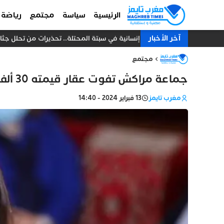
الرئيسية
سياسة
مجتمع
رياضة
آخر الأخبار
كارثة إنسانية في سبتة المحتلة.. تحذيرات من تحلل جثامين
مجتمع
جماعة مراكش تفوت عقار قيمته 30 ألف درهم بقيمة 3000 درهم
مغرب تايمز
13 فبراير 2024 - 14:40