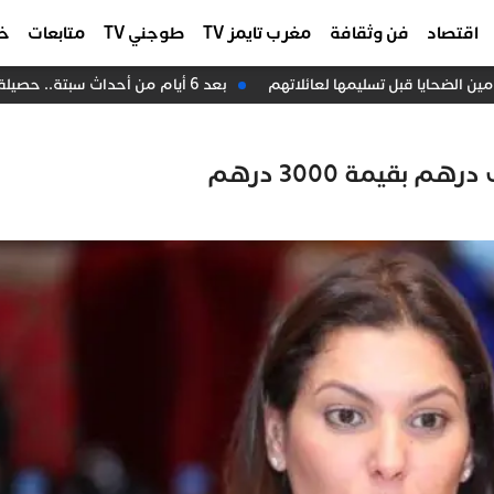
اقتصاد
فن وثقافة
مغرب تايمز TV
طوجني TV
متابعات
خا
 الضحايا قبل تسليمها لعائلاتهم
بعد 6 أيام من أحداث سبتة.. حصيلة المفقودين المغاربة تقفز إلى 57 شخصا “صورة”