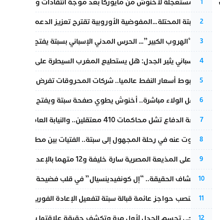
عودة مستعجلة لأخنوش من مايوركا بعد موجة انتقادات واسعة
1
أزمة سبتة المحتلة…المفوضية الأوروبية تقترح تعزيز الدعم المالي والت
2
عملية “الهروب الكبير”… الحرس المدني الإسباني بسبتة يفتح قناة رسمية
3
تقرير إسباني يثير الجدل: هل يستطيع المغرب السيطرة على سبتة ومليل
4
رغم هبوط أسعار النفط عالميا.. شركات المحروقات تفرض زيادة جديد
5
بعد حفل الولاء مباشرة.. أخنوش يطوي صفحة سبتة ويفتح ملف الاستجم
6
مقاطعة الدفاع تشل محاكمات 410 معتقلين.. والنيابة العامة تبحث عن حل قانوني
7
المسكوت عنه في رحلة المجهول إلى سبتة.. الفتيات بين مطرقة البحر وس
8
الحكم على المذيعة المصرية سارة خليفة و12 متهما بالإعدام في قضية هزت بلاد الفراعنة
9
بعد انكشاف الحقيقة.. “إل كونفيدينسيال” في قلب فضيحة صورة مضلل
10
إسبانيا تنصب حواجز عائمة قبالة سبتة لتفعيل الإعادة الفورية للمهاجرين
11
نورا فتحي تحسم الجدل لأول مرة وتكشف حقيقة علاقتها بياسين بونو
12