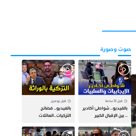
صوت وصورة
قبل 12 ساعة
قبل يومين
بالفيديو.. شواطئ أكادير
بالفيديو.. فضائح
.. بين الإقبال الكبير
التزكيات..العائلات
وارتفاع التكاليف
السياسية تحكم المغرب
الازدحام وغلاء الكراء
وقصة “وهبي”