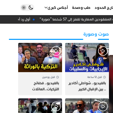
رج الحدود
طب وصحة
أجناس كبرى
أول رد أمريكي رسمي على
صوت وصورة
قبل 12 ساعة
قبل يومين
بالفيديو.. شواطئ أكادير
بالفيديو.. فضائح
.. بين الإقبال الكبير
التزكيات..العائلات
وارتفاع التكاليف
السياسية تحكم المغرب
الازدحام وغلاء الكراء
وقصة “وهبي”
و”السيمو” تثير الجدل