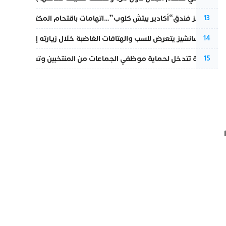
أزمة تهز فندق“أكادير بيتش كلوب”…اتهامات باقتحام المكتب النقابي وم
13
بيدرو سانشيز يتعرض للسب والهتافات الغاضبة خلال زيارته إلى سبتة
14
الداخلية تتدخل لحماية موظفي الجماعات من المنتخبين وتسحب ملف الت
15