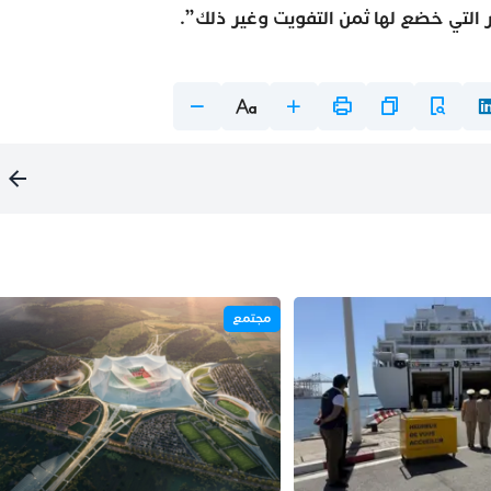
 التي خضع لها ثمن التفويت وغير ذلك”.
مجتمع