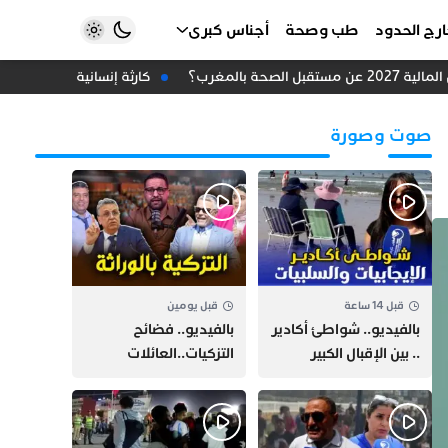
رج الحدود
طب وصحة
أجناس كبرى
 بالمغرب؟
كارثة إنسانية في سبتة المحت
صوت وصورة
قبل 14 ساعة
قبل يومين
بالفيديو.. شواطئ أكادير
بالفيديو.. فضائح
.. بين الإقبال الكبير
التزكيات..العائلات
وارتفاع التكاليف
السياسية تحكم المغرب
الازدحام وغلاء الكراء
وقصة “وهبي”
و”السيمو” تثير الجدل