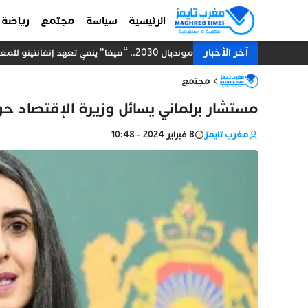
الرئيسية
سياسة
مجتمع
رياضة
آخر الأخبار
نهائي مونديال 2030.. “فيفا” ينفي تعهد إنفانتينو للمغرب ويحسم الجدل بشأن المباراة الختامية
مجتمع
مستشار برلماني يسائل وزيرة الإقتصاد حو
مغرب تايمز
8 فبراير 2024 - 10:48