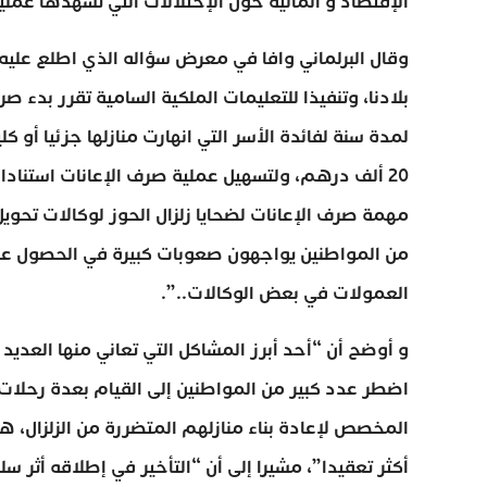
الإقتصاد و المالية حول الإختلالات التي تشهدها عملي
وقال البرلماني وافا في معرض سؤاله الذي اطلع عليه
لمدة سنة لفائدة الأسر التي انهارت منازلها جزئيا أو ك
20 ألف درهم، ولتسهيل عملية صرف الإعانات استنادا
مهمة صرف الإعانات لضحايا زلزال الحوز لوكالات تحويل 
من المواطنين يواجهون صعوبات كبيرة في الحصول على
العمولات في بعض الوكالات..”.
و أوضح أن “أحد أبرز المشاكل التي تعاني منها العدي
المخصص لإعادة بناء منازلهم المتضررة من الزلزال، ه
أكثر تعقيدا”، مشيرا إلى أن “التأخير في إطلاقه أثر سل