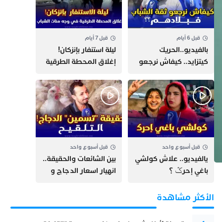
قبل 6 أيام
قبل 7 أيام
بالفيديو..الحريك
​ليلة استنفار بإنزكان!
كيتزايد.. كيفاش نرجعو
إغلاق المحطة الطرقية
ثقة الشباب فبلادهم؟؟
ومنع مئات الشباب من
اللحاق بـ”هروب سبتة”
قبل أسبوع واحد
قبل أسبوع واحد
يالفيديو.. علاش كولشي
بين الشائعات والحقيقة..
باغي إحرݣ ؟
انهيار اسعار الدجاج و
حقيقة التسمين ”
التلقيح “
الأكثر مشاهدة