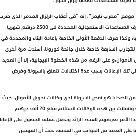
ة صرف المساعدات لضحايا زلزال الحوز.
 موقع “مغرب تايمز”، إنه “في أعقاب الزلزال المدمر الذي ضرب
بلادنا، وتنفيذا للتعليمات الملكية السامية تقرر بدء ‏صرف ‏المساعدات الاستعجالية ‏المحددة في 2500 درهم شهريا
ليا، وكذا صرف الدفعة الأولى الخاصة بإعادة البناء والمحددة في
 للتجارب السابقة خاصة خلال جائحة كورونا، أسندت مرة أخرى
الأموال،و على الرغم من هذه الخطوة الإيجابية، إلا أن العديد
 تلك الإعانات بسبب عدة اختلالات تتعلق بالسيولة وفرض
د من الضحايا هو نقص السيولة لدى وكالات تحويل الأموال، حيث
اضطر عدد كبير من المواطنين إلى القيام بعدة رحلات وتنقلات بين هذه الوكالات لاستلام مبلغ 20 ألف درهم
ذا الأمر يعرضهم للعبء الزائد ويجعل عملية الحصول على الإعان
با على العديد من الجوانب في المدينة، حيث أن المهنيين