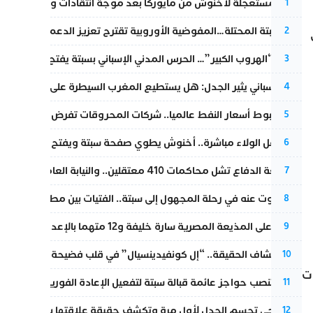
عودة مستعجلة لأخنوش من مايوركا بعد موجة انتقادات واسعة
1
أزمة سبتة المحتلة…المفوضية الأوروبية تقترح تعزيز الدعم المالي والت
2
عملية “الهروب الكبير”… الحرس المدني الإسباني بسبتة يفتح قناة رسمية
3
تقرير إسباني يثير الجدل: هل يستطيع المغرب السيطرة على سبتة ومليل
4
رغم هبوط أسعار النفط عالميا.. شركات المحروقات تفرض زيادة جديد
5
بعد حفل الولاء مباشرة.. أخنوش يطوي صفحة سبتة ويفتح ملف الاستجم
6
مقاطعة الدفاع تشل محاكمات 410 معتقلين.. والنيابة العامة تبحث عن حل قانوني
7
المسكوت عنه في رحلة المجهول إلى سبتة.. الفتيات بين مطرقة البحر وس
8
الحكم على المذيعة المصرية سارة خليفة و12 متهما بالإعدام في قضية هزت بلاد الفراعنة
9
بعد انكشاف الحقيقة.. “إل كونفيدينسيال” في قلب فضيحة صورة مضلل
10
ات
إسبانيا تنصب حواجز عائمة قبالة سبتة لتفعيل الإعادة الفورية للمهاجرين
11
نورا فتحي تحسم الجدل لأول مرة وتكشف حقيقة علاقتها بياسين بونو
12