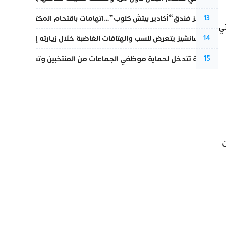
أزمة تهز فندق“أكادير بيتش كلوب”…اتهامات باقتحام المكتب النقابي وم
13
ي
بيدرو سانشيز يتعرض للسب والهتافات الغاضبة خلال زيارته إلى سبتة
14
الداخلية تتدخل لحماية موظفي الجماعات من المنتخبين وتسحب ملف الت
15
ت