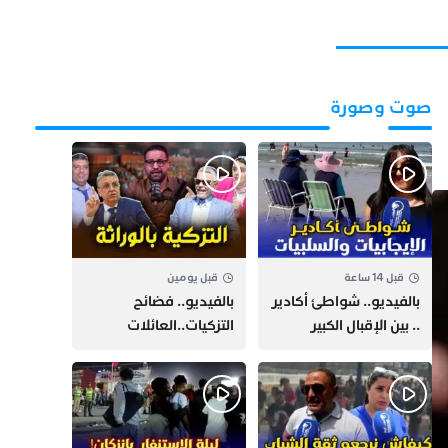
صوت وصورة
قبل 14 ساعة
قبل يومين
بالفيديو.. شواطئ أكادير
بالفيديو.. فضائح
.. بين الإقبال الكبير
التزكيات..العائلات
وارتفاع التكاليف
السياسية تحكم المغرب
الازدحام وغلاء الكراء
وقصة “وهبي”
و”السيمو” تثير الجدل