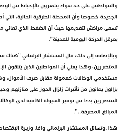
والمواطنين على حد سواء يشعرون بالإحباط من الوض
الجديدة خصوصا وأن المحطة الطرقية الحالية، التي أص
تسعى مراكش لتقديمها حيث أن الضغط الذي تعاني من
يعرقل الحركة اليومية للمدينة”.
وبالإضافة إلى ذلك، قال المستشار البرلماني “هناك 
للمتضررين، وهذا يعني أن المواطنين الذين يتلقون ا
مستخدمي الوكالات كعمولة مقابل صرف الأموال، وهذا
يزالون يعانون من تأثيرات زلزال الحوز على منازلهم و
للمتضررين بدءا من توفير السيولة الكافية لدى الوكا
المبالغ المصرفة..”.
هذا ،وتسائل المستشار البرلماني وافا، وزيرة الإقتصاد