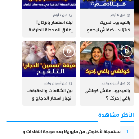
قبل 6 أيام
قبل 7 أيام
بالفيديو..الحريك
​ليلة استنفار بإنزكان!
كيتزايد.. كيفاش نرجعو
إغلاق المحطة الطرقية
ثقة الشباب فبلادهم؟؟
ومنع مئات الشباب من
اللحاق بـ”هروب سبتة”
قبل أسبوع واحد
قبل أسبوع واحد
يالفيديو.. علاش كولشي
بين الشائعات والحقيقة..
باغي إحرݣ ؟
انهيار اسعار الدجاج و
حقيقة التسمين ”
التلقيح “
الأكثر مشاهدة
عودة مستعجلة لأخنوش من مايوركا بعد موجة انتقادات واسعة
1