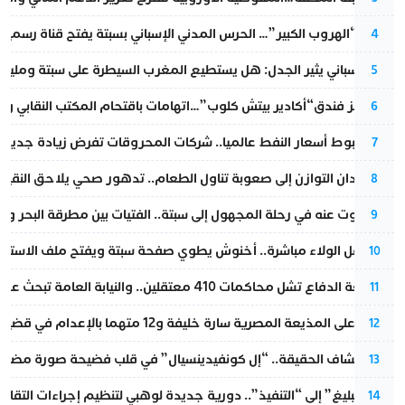
عملية “الهروب الكبير”… الحرس المدني الإسباني بسبتة يفتح قناة رسمية
4
تقرير إسباني يثير الجدل: هل يستطيع المغرب السيطرة على سبتة ومليلي
5
أزمة تهز فندق“أكادير بيتش كلوب”…اتهامات باقتحام المكتب النقابي وم
6
رغم هبوط أسعار النفط عالميا.. شركات المحروقات تفرض زيادة جديدة
7
من فقدان التوازن إلى صعوبة تناول الطعام.. تدهور صحي يلاحق النقيب ز
8
المسكوت عنه في رحلة المجهول إلى سبتة.. الفتيات بين مطرقة البحر وسن
9
بعد حفل الولاء مباشرة.. أخنوش يطوي صفحة سبتة ويفتح ملف الاستجم
10
مقاطعة الدفاع تشل محاكمات 410 معتقلين.. والنيابة العامة تبحث عن حل قانوني
11
الحكم على المذيعة المصرية سارة خليفة و12 متهما بالإعدام في قضية هزت بلاد الفراعنة
12
بعد انكشاف الحقيقة.. “إل كونفيدينسيال” في قلب فضيحة صورة مضللة
13
من “التبليغ” إلى “التنفيذ”.. دورية جديدة لوهبي لتنظيم إجراءات التقا
14