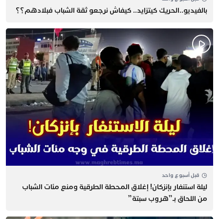
بالفيديو..الحريك كيتزايد.. كيفاش نرجعو ثقة الشباب فبلادهم؟؟
قبل أسبوع واحد
​ليلة استنفار بإنزكان! إغلاق المحطة الطرقية ومنع مئات الشباب
من اللحاق بـ”هروب سبتة”