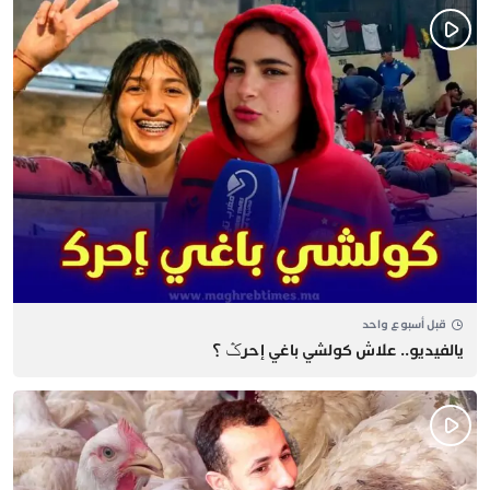
قبل أسبوع واحد
يالفيديو.. علاش كولشي باغي إحرݣ ؟