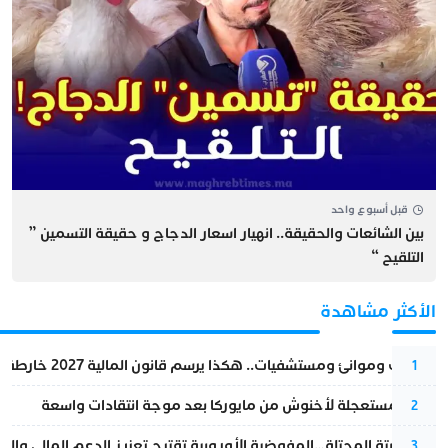
قبل أسبوع واحد
بين الشائعات والحقيقة.. انهيار اسعار الدجاج و حقيقة التسمين ”
التلقيح “
الأكثر مشاهدة
قطارات وموانئ ومستشفيات.. هكذا يرسم قانون المالية 2027 خارطة المغرب المقبل
1
عودة مستعجلة لأخنوش من مايوركا بعد موجة انتقادات واسعة
2
أزمة سبتة المحتلة…المفوضية الأوروبية تقترح تعزيز الدعم المالي والت
3