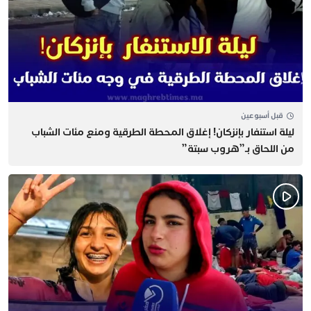
قبل أسبوعين
​ليلة استنفار بإنزكان! إغلاق المحطة الطرقية ومنع مئات الشباب
من اللحاق بـ”هروب سبتة”