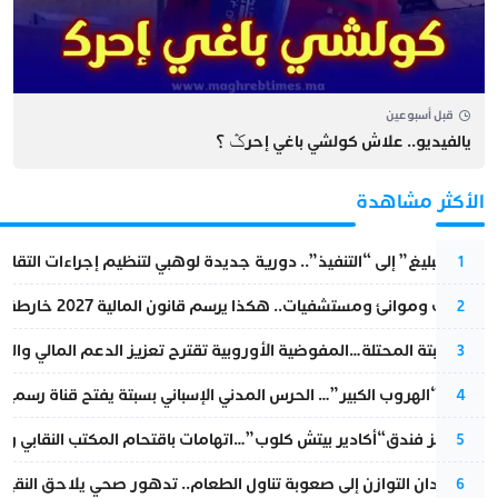
قبل أسبوعين
يالفيديو.. علاش كولشي باغي إحرݣ ؟
الأكثر مشاهدة
من “التبليغ” إلى “التنفيذ”.. دورية جديدة لوهبي لتنظيم إجراءات التقا
1
قطارات وموانئ ومستشفيات.. هكذا يرسم قانون المالية 2027 خارطة المغرب المقبل
2
أزمة سبتة المحتلة…المفوضية الأوروبية تقترح تعزيز الدعم المالي والت
3
عملية “الهروب الكبير”… الحرس المدني الإسباني بسبتة يفتح قناة رسمية
4
أزمة تهز فندق“أكادير بيتش كلوب”…اتهامات باقتحام المكتب النقابي وم
5
من فقدان التوازن إلى صعوبة تناول الطعام.. تدهور صحي يلاحق النقيب ز
6