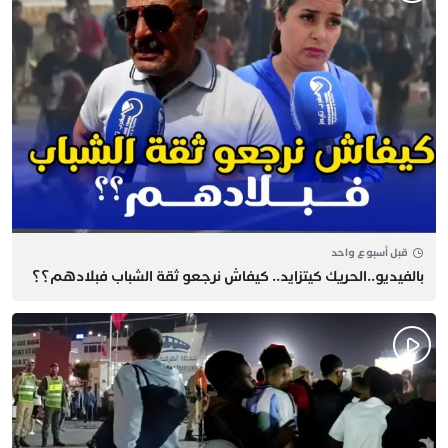
قبل أسبوع واحد
بالفيديو..الحريك كيتزايد.. كيفاش نرجعو ثقة الشباب فبلادهم؟؟