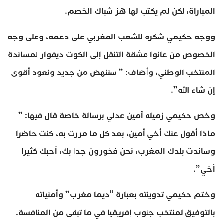
المباراة، لكن لم يكتب لها هز شباك الخصم.
ووجه حكيمي شكره للشعب المغربي على دعمه، وعلى وجه
الخصوص من عانوا مشقة التنقل إلى الكوت ديفوار لمساندة
المنتخب الوطني، وأضاف: ” سننهض من جديد ونعود أقوى
إن شاء الله”.
وخص حكيمي زميله أمين عدلي برسالة خاصة قال فيها: ”
ماذا أقول عنك أخي أمين، بعد كل ما مررت به، كنت حاضرا
وساندت بلدك المغرب، نحن فخورون جدا بك، أحبك كثيرا
أخي”.
وختم حكيمي تدوينته بعبارة “ديما مغرب” وأمنياته
بالتوفيق لمنتخب جنوب إفريقيا في ما تبقى من المنافسة.