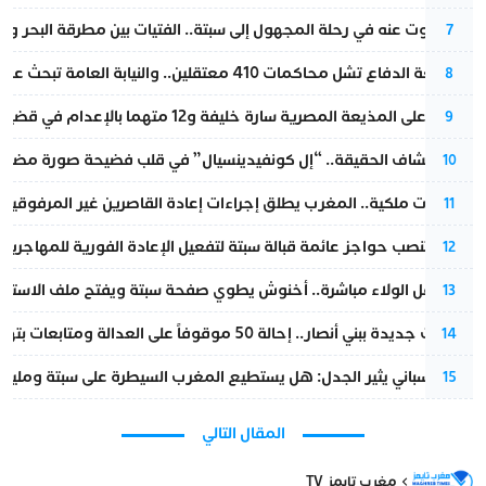
المسكوت عنه في رحلة المجهول إلى سبتة.. الفتيات بين مطرقة البحر وسن
7
مقاطعة الدفاع تشل محاكمات 410 معتقلين.. والنيابة العامة تبحث عن حل قانوني
8
الحكم على المذيعة المصرية سارة خليفة و12 متهما بالإعدام في قضية هزت بلاد الفراعنة
9
بعد انكشاف الحقيقة.. “إل كونفيدينسيال” في قلب فضيحة صورة مضللة
10
بتعليمات ملكية.. المغرب يطلق إجراءات إعادة القاصرين غير المرفوقين 
11
إسبانيا تنصب حواجز عائمة قبالة سبتة لتفعيل الإعادة الفورية للمهاجرين
12
بعد حفل الولاء مباشرة.. أخنوش يطوي صفحة سبتة ويفتح ملف الاستجم
13
تطورات جديدة ببني أنصار.. إحالة 50 موقوفاً على العدالة ومتابعات بتهم ثقيلة
14
تقرير إسباني يثير الجدل: هل يستطيع المغرب السيطرة على سبتة ومليلي
15
المقال التالي
مغرب تايمز TV