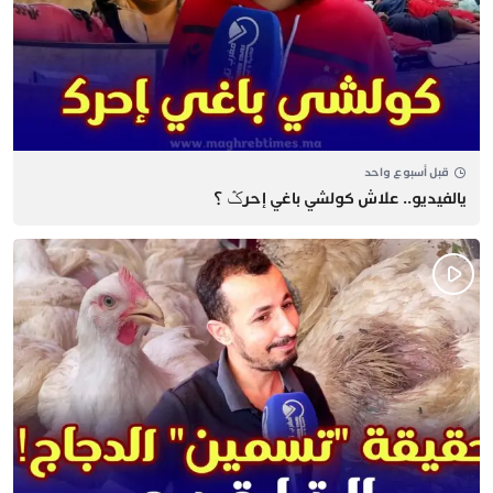
قبل أسبوع واحد
يالفيديو.. علاش كولشي باغي إحرݣ ؟