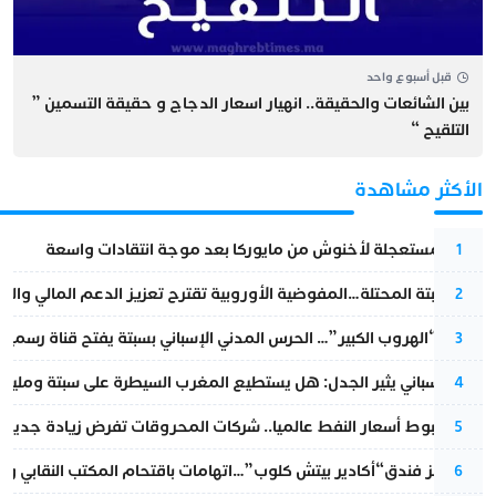
قبل أسبوع واحد
بين الشائعات والحقيقة.. انهيار اسعار الدجاج و حقيقة التسمين ”
التلقيح “
الأكثر مشاهدة
عودة مستعجلة لأخنوش من مايوركا بعد موجة انتقادات واسعة
1
أزمة سبتة المحتلة…المفوضية الأوروبية تقترح تعزيز الدعم المالي والت
2
عملية “الهروب الكبير”… الحرس المدني الإسباني بسبتة يفتح قناة رسمية
3
تقرير إسباني يثير الجدل: هل يستطيع المغرب السيطرة على سبتة ومليلي
4
رغم هبوط أسعار النفط عالميا.. شركات المحروقات تفرض زيادة جديدة
5
أزمة تهز فندق“أكادير بيتش كلوب”…اتهامات باقتحام المكتب النقابي وم
6