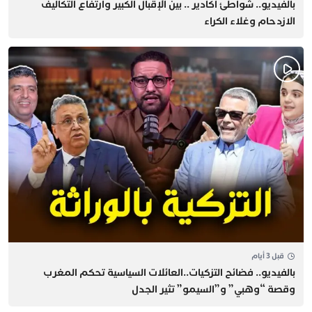
بالفيديو.. شواطئ أكادير .. بين الإقبال الكبير وارتفاع التكاليف
الازدحام وغلاء الكراء
قبل 3 أيام
بالفيديو.. فضائح التزكيات..العائلات السياسية تحكم المغرب
وقصة “وهبي” و”السيمو” تثير الجدل