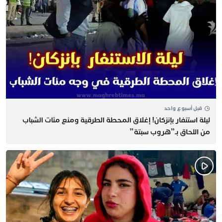
قبل أسبوع واحد
​ليلة استنفار بإنزكان! إغلاق المحطة الطرقية ومنع مئات الشباب
من اللحاق بـ”هروب سبتة”