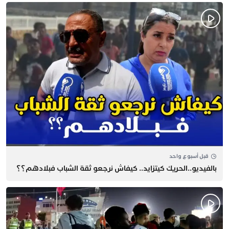
قبل أسبوع واحد
بالفيديو..الحريك كيتزايد.. كيفاش نرجعو ثقة الشباب فبلادهم؟؟