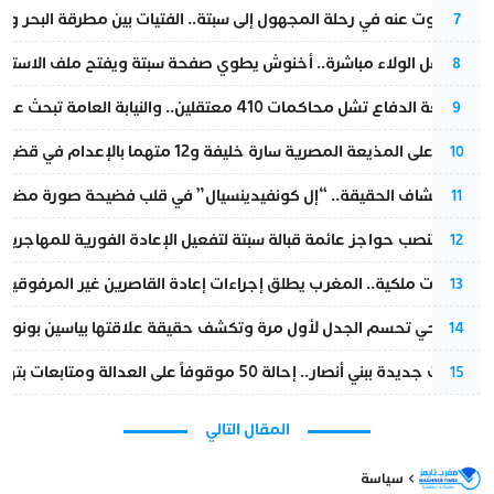
المسكوت عنه في رحلة المجهول إلى سبتة.. الفتيات بين مطرقة البحر وسن
7
بعد حفل الولاء مباشرة.. أخنوش يطوي صفحة سبتة ويفتح ملف الاستجم
8
مقاطعة الدفاع تشل محاكمات 410 معتقلين.. والنيابة العامة تبحث عن حل قانوني
9
الحكم على المذيعة المصرية سارة خليفة و12 متهما بالإعدام في قضية هزت بلاد الفراعنة
10
بعد انكشاف الحقيقة.. “إل كونفيدينسيال” في قلب فضيحة صورة مضللة
11
إسبانيا تنصب حواجز عائمة قبالة سبتة لتفعيل الإعادة الفورية للمهاجرين
12
بتعليمات ملكية.. المغرب يطلق إجراءات إعادة القاصرين غير المرفوقين 
13
نورا فتحي تحسم الجدل لأول مرة وتكشف حقيقة علاقتها بياسين بونو
14
تطورات جديدة ببني أنصار.. إحالة 50 موقوفاً على العدالة ومتابعات بتهم ثقيلة
15
المقال التالي
سياسة