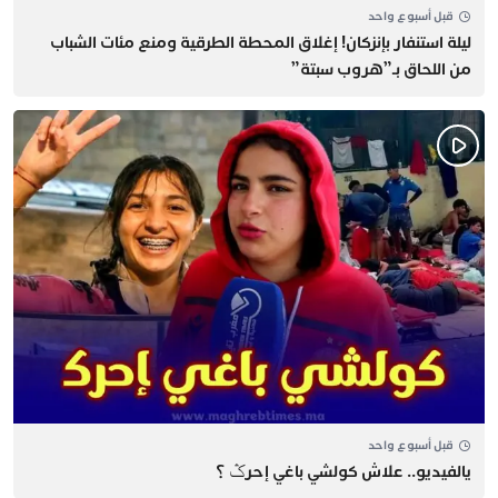
قبل أسبوع واحد
​ليلة استنفار بإنزكان! إغلاق المحطة الطرقية ومنع مئات الشباب
من اللحاق بـ”هروب سبتة”
قبل أسبوع واحد
يالفيديو.. علاش كولشي باغي إحرݣ ؟