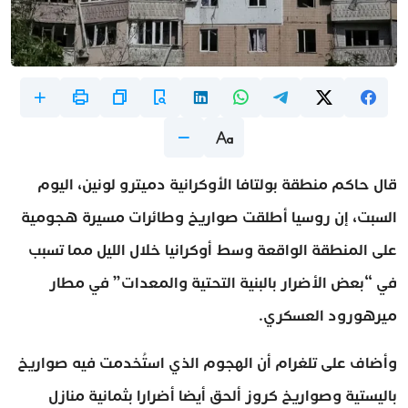
قال حاكم منطقة بولتافا الأوكرانية دميترو لونين، اليوم
السبت، إن روسيا أطلقت صواريخ وطائرات مسيرة هجومية
على المنطقة الواقعة وسط أوكرانيا خلال الليل مما تسبب
في “بعض الأضرار بالبنية التحتية والمعدات” في مطار
ميرهورود العسكري.
وأضاف على تلغرام أن الهجوم الذي استُخدمت فيه صواريخ
باليستية وصواريخ كروز ألحق أيضا أضرارا بثمانية منازل