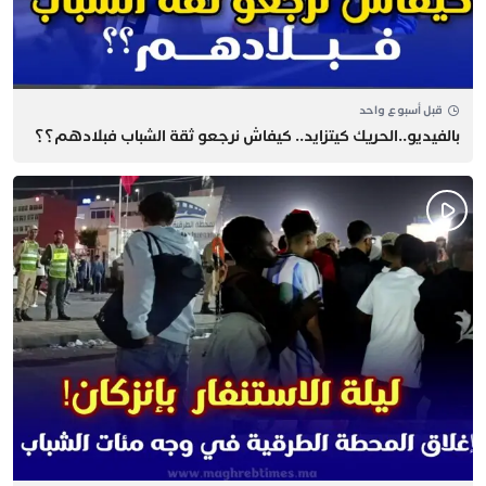
قبل أسبوع واحد
بالفيديو..الحريك كيتزايد.. كيفاش نرجعو ثقة الشباب فبلادهم؟؟