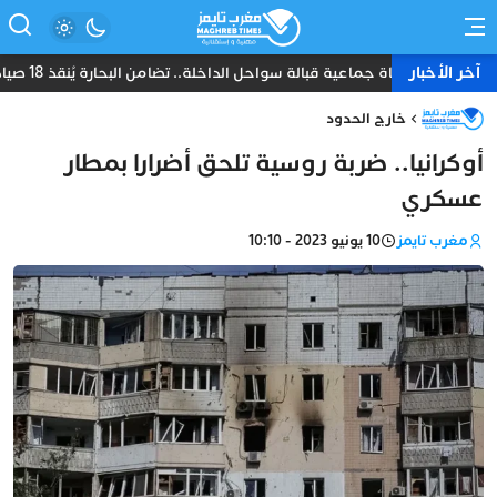
آخر الأخبار
نجاة جماعية قبالة سواحل الداخلة.. تضامن البحارة يُنقذ 18 صياداً من غرق مركب “أمانة”
خارج الحدود
أوكرانيا.. ضربة روسية تلحق أضرارا بمطار
عسكري
مغرب تايمز
10 يونيو 2023 - 10:10