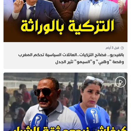
قبل 3 أيام
بالفيديو.. فضائح التزكيات..العائلات السياسية تحكم المغرب
وقصة “وهبي” و”السيمو” تثير الجدل