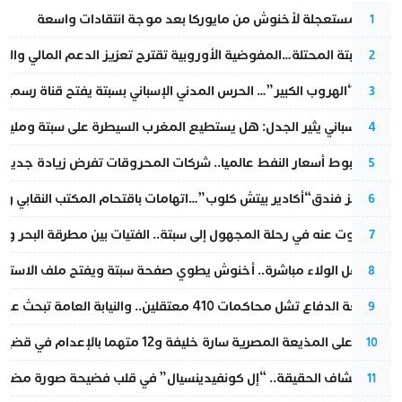
عودة مستعجلة لأخنوش من مايوركا بعد موجة انتقادات واسعة
1
أزمة سبتة المحتلة…المفوضية الأوروبية تقترح تعزيز الدعم المالي والت
2
عملية “الهروب الكبير”… الحرس المدني الإسباني بسبتة يفتح قناة رسمية
3
تقرير إسباني يثير الجدل: هل يستطيع المغرب السيطرة على سبتة ومليلي
4
رغم هبوط أسعار النفط عالميا.. شركات المحروقات تفرض زيادة جديدة
5
أزمة تهز فندق“أكادير بيتش كلوب”…اتهامات باقتحام المكتب النقابي وم
6
المسكوت عنه في رحلة المجهول إلى سبتة.. الفتيات بين مطرقة البحر وسن
7
بعد حفل الولاء مباشرة.. أخنوش يطوي صفحة سبتة ويفتح ملف الاستجم
8
مقاطعة الدفاع تشل محاكمات 410 معتقلين.. والنيابة العامة تبحث عن حل قانوني
9
الحكم على المذيعة المصرية سارة خليفة و12 متهما بالإعدام في قضية هزت بلاد الفراعنة
10
بعد انكشاف الحقيقة.. “إل كونفيدينسيال” في قلب فضيحة صورة مضللة
11