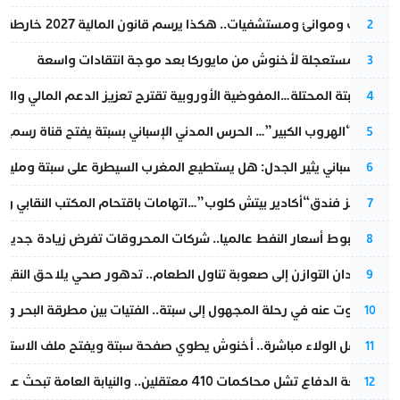
قطارات وموانئ ومستشفيات.. هكذا يرسم قانون المالية 2027 خارطة المغرب المقبل
2
عودة مستعجلة لأخنوش من مايوركا بعد موجة انتقادات واسعة
3
أزمة سبتة المحتلة…المفوضية الأوروبية تقترح تعزيز الدعم المالي والت
4
عملية “الهروب الكبير”… الحرس المدني الإسباني بسبتة يفتح قناة رسمية
5
تقرير إسباني يثير الجدل: هل يستطيع المغرب السيطرة على سبتة ومليلي
6
أزمة تهز فندق“أكادير بيتش كلوب”…اتهامات باقتحام المكتب النقابي وم
7
رغم هبوط أسعار النفط عالميا.. شركات المحروقات تفرض زيادة جديدة
8
من فقدان التوازن إلى صعوبة تناول الطعام.. تدهور صحي يلاحق النقيب ز
9
المسكوت عنه في رحلة المجهول إلى سبتة.. الفتيات بين مطرقة البحر وسن
10
بعد حفل الولاء مباشرة.. أخنوش يطوي صفحة سبتة ويفتح ملف الاستجم
11
مقاطعة الدفاع تشل محاكمات 410 معتقلين.. والنيابة العامة تبحث عن حل قانوني
12