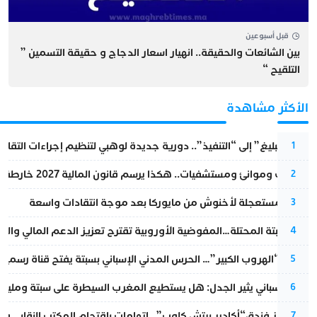
قبل أسبوعين
بين الشائعات والحقيقة.. انهيار اسعار الدجاج و حقيقة التسمين ”
التلقيح “
الأكثر مشاهدة
من “التبليغ” إلى “التنفيذ”.. دورية جديدة لوهبي لتنظيم إجراءات التقا
1
قطارات وموانئ ومستشفيات.. هكذا يرسم قانون المالية 2027 خارطة المغرب المقبل
2
عودة مستعجلة لأخنوش من مايوركا بعد موجة انتقادات واسعة
3
أزمة سبتة المحتلة…المفوضية الأوروبية تقترح تعزيز الدعم المالي والت
4
عملية “الهروب الكبير”… الحرس المدني الإسباني بسبتة يفتح قناة رسمية
5
تقرير إسباني يثير الجدل: هل يستطيع المغرب السيطرة على سبتة ومليلي
6
أزمة تهز فندق“أكادير بيتش كلوب”…اتهامات باقتحام المكتب النقابي وم
7