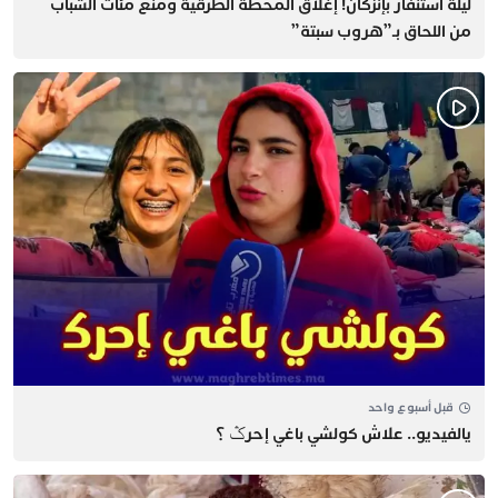
​ليلة استنفار بإنزكان! إغلاق المحطة الطرقية ومنع مئات الشباب
من اللحاق بـ”هروب سبتة”
قبل أسبوع واحد
يالفيديو.. علاش كولشي باغي إحرݣ ؟