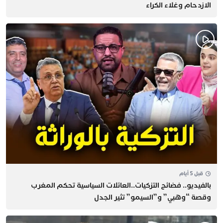
الازدحام وغلاء الكراء
قبل 5 أيام
بالفيديو.. فضائح التزكيات..العائلات السياسية تحكم المغرب
وقصة “وهبي” و”السيمو” تثير الجدل