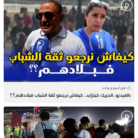
قبل أسبوع واحد
بالفيديو..الحريك كيتزايد.. كيفاش نرجعو ثقة الشباب فبلادهم؟؟