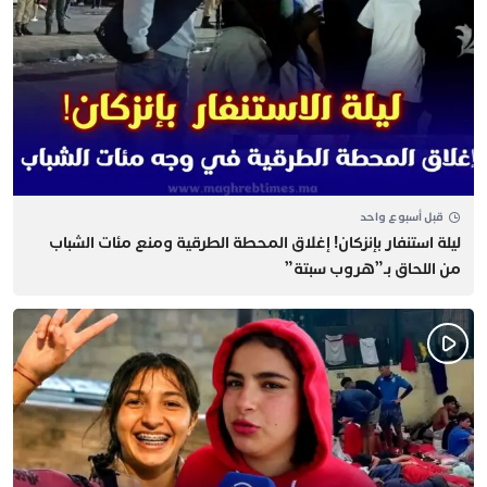
قبل أسبوع واحد
​ليلة استنفار بإنزكان! إغلاق المحطة الطرقية ومنع مئات الشباب
من اللحاق بـ”هروب سبتة”