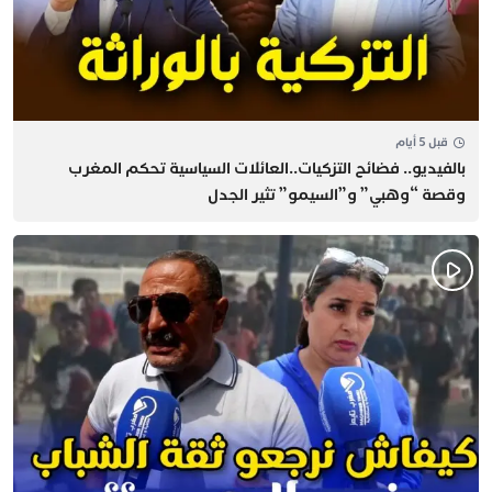
قبل 5 أيام
بالفيديو.. فضائح التزكيات..العائلات السياسية تحكم المغرب
وقصة “وهبي” و”السيمو” تثير الجدل