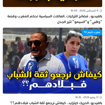
4 أغسطس 2026 - 16:40
بالفيديو.. فضائح التزكيات..العائلات السياسية تحكم المغرب وقصة
“وهبي” و”السيمو” تثير الجدل
مغرب تايمز TV
31 يوليو 2026 - 16:10
بالفيديو..الحريك كيتزايد.. كيفاش نرجعو ثقة الشباب فبلادهم؟؟