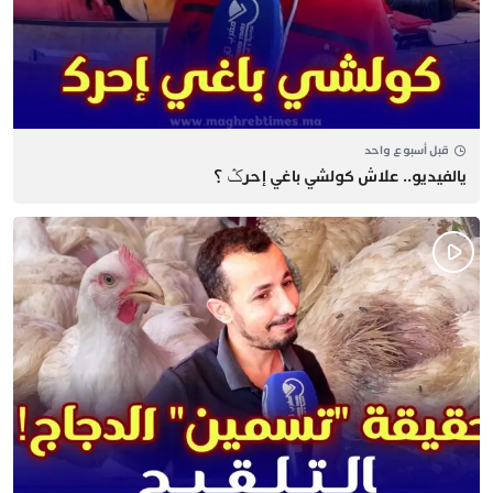
قبل أسبوع واحد
يالفيديو.. علاش كولشي باغي إحرݣ ؟