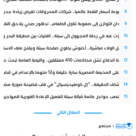
رغم هبوط أسعار النفط عالميا.. شركات المحروقات تفرض زيادة جديدة
8
من فقدان التوازن إلى صعوبة تناول الطعام.. تدهور صحي يلاحق النقيب ز
9
المسكوت عنه في رحلة المجهول إلى سبتة.. الفتيات بين مطرقة البحر وسن
10
بعد حفل الولاء مباشرة.. أخنوش يطوي صفحة سبتة ويفتح ملف الاستجم
11
مقاطعة الدفاع تشل محاكمات 410 معتقلين.. والنيابة العامة تبحث عن حل قانوني
12
الحكم على المذيعة المصرية سارة خليفة و12 متهما بالإعدام في قضية هزت بلاد الفراعنة
13
بعد انكشاف الحقيقة.. “إل كونفيدينسيال” في قلب فضيحة صورة مضللة
14
إسبانيا تنصب حواجز عائمة قبالة سبتة لتفعيل الإعادة الفورية للمهاجرين
15
المقال التالي
مجتمع