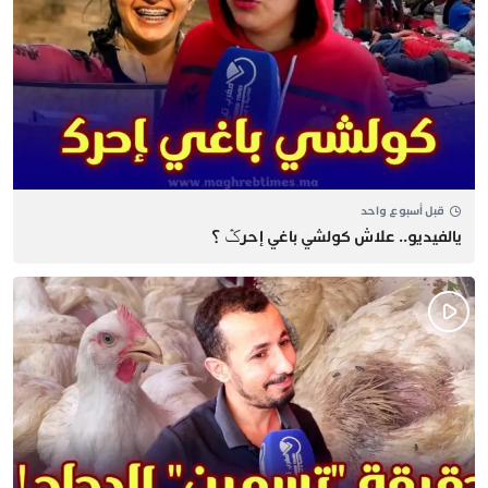
قبل أسبوع واحد
يالفيديو.. علاش كولشي باغي إحرݣ ؟