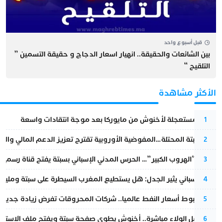
قبل أسبوع واحد
بين الشائعات والحقيقة.. انهيار اسعار الدجاج و حقيقة التسمين ”
التلقيح “
الأكثر مشاهدة
عودة مستعجلة لأخنوش من مايوركا بعد موجة انتقادات واسعة
1
أزمة سبتة المحتلة…المفوضية الأوروبية تقترح تعزيز الدعم المالي والت
2
عملية “الهروب الكبير”… الحرس المدني الإسباني بسبتة يفتح قناة رسمية
3
تقرير إسباني يثير الجدل: هل يستطيع المغرب السيطرة على سبتة ومليلي
4
رغم هبوط أسعار النفط عالميا.. شركات المحروقات تفرض زيادة جديدة
5
بعد حفل الولاء مباشرة.. أخنوش يطوي صفحة سبتة ويفتح ملف الاستجم
6