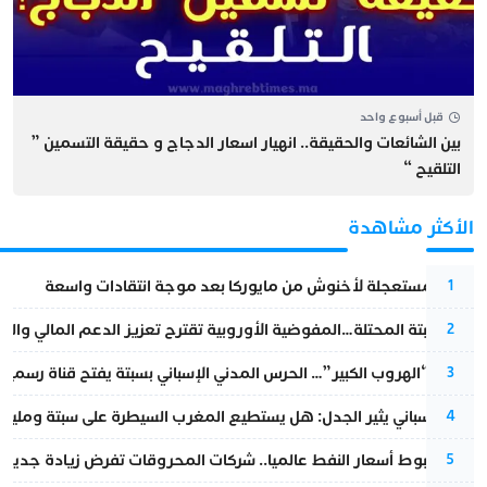
قبل أسبوع واحد
بين الشائعات والحقيقة.. انهيار اسعار الدجاج و حقيقة التسمين ”
التلقيح “
الأكثر مشاهدة
عودة مستعجلة لأخنوش من مايوركا بعد موجة انتقادات واسعة
1
أزمة سبتة المحتلة…المفوضية الأوروبية تقترح تعزيز الدعم المالي والت
2
عملية “الهروب الكبير”… الحرس المدني الإسباني بسبتة يفتح قناة رسمية
3
تقرير إسباني يثير الجدل: هل يستطيع المغرب السيطرة على سبتة ومليلي
4
رغم هبوط أسعار النفط عالميا.. شركات المحروقات تفرض زيادة جديدة
5