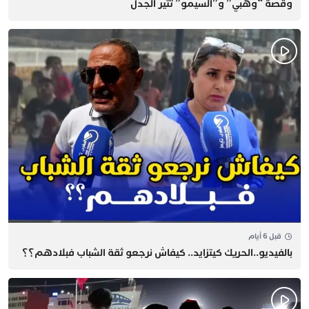
وقصة “وهبي” و”السيمو” تثير الجدل
قبل 6 أيام
بالفيديو..الحريك كيتزايد.. كيفاش نرجعو ثقة الشباب فبلادهم؟؟