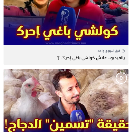
قبل أسبوع واحد
يالفيديو.. علاش كولشي باغي إحرݣ ؟