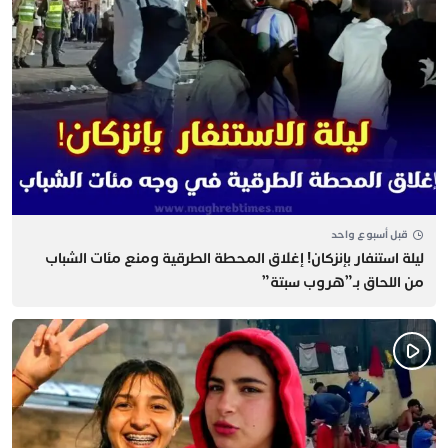
قبل أسبوع واحد
​ليلة استنفار بإنزكان! إغلاق المحطة الطرقية ومنع مئات الشباب
من اللحاق بـ”هروب سبتة”