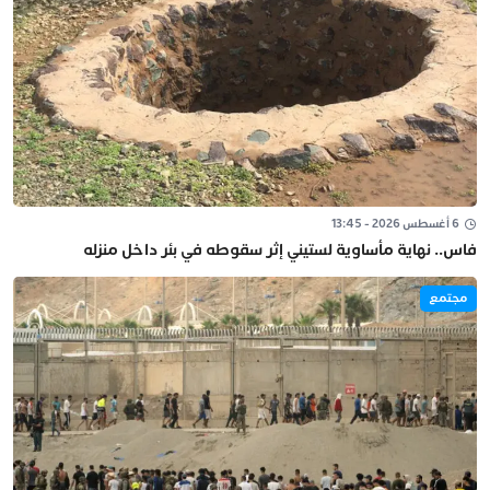
6 أغسطس 2026 - 13:45
فاس.. نهاية مأساوية لستيني إثر سقوطه في بئر داخل منزله
مجتمع