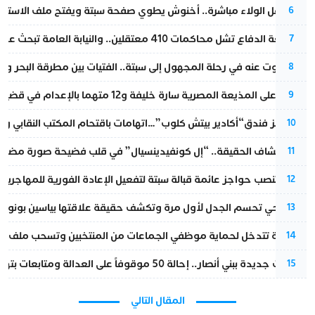
بعد حفل الولاء مباشرة.. أخنوش يطوي صفحة سبتة ويفتح ملف الاستجم
6
مقاطعة الدفاع تشل محاكمات 410 معتقلين.. والنيابة العامة تبحث عن حل قانوني
7
المسكوت عنه في رحلة المجهول إلى سبتة.. الفتيات بين مطرقة البحر وسن
8
الحكم على المذيعة المصرية سارة خليفة و12 متهما بالإعدام في قضية هزت بلاد الفراعنة
9
أزمة تهز فندق“أكادير بيتش كلوب”…اتهامات باقتحام المكتب النقابي وم
10
بعد انكشاف الحقيقة.. “إل كونفيدينسيال” في قلب فضيحة صورة مضللة
11
إسبانيا تنصب حواجز عائمة قبالة سبتة لتفعيل الإعادة الفورية للمهاجرين
12
نورا فتحي تحسم الجدل لأول مرة وتكشف حقيقة علاقتها بياسين بونو
13
الداخلية تتدخل لحماية موظفي الجماعات من المنتخبين وتسحب ملف الت
14
تطورات جديدة ببني أنصار.. إحالة 50 موقوفاً على العدالة ومتابعات بتهم ثقيلة
15
المقال التالي