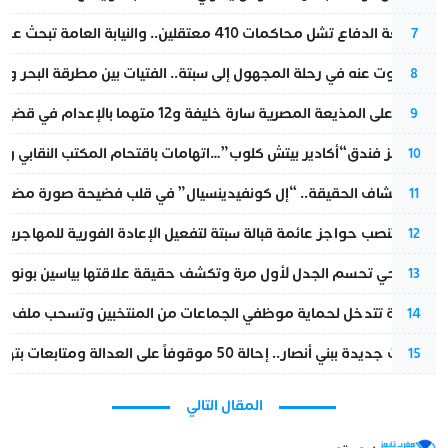
مقاطعة الدفاع تشل محاكمات 410 معتقلين.. والنيابة العامة تبحث عن حل قانوني
7
المسكوت عنه في رحلة المجهول إلى سبتة.. الفتيات بين مطرقة البحر وسن
8
الحكم على المذيعة المصرية سارة خليفة و12 متهما بالإعدام في قضية هزت بلاد الفراعنة
9
أزمة تهز فندق“أكادير بيتش كلوب”…اتهامات باقتحام المكتب النقابي وم
10
بعد انكشاف الحقيقة.. “إل كونفيدينسيال” في قلب فضيحة صورة مضللة
11
إسبانيا تنصب حواجز عائمة قبالة سبتة لتفعيل الإعادة الفورية للمهاجرين
12
نورا فتحي تحسم الجدل لأول مرة وتكشف حقيقة علاقتها بياسين بونو
13
الداخلية تتدخل لحماية موظفي الجماعات من المنتخبين وتسحب ملف الت
14
تطورات جديدة ببني أنصار.. إحالة 50 موقوفاً على العدالة ومتابعات بتهم ثقيلة
15
المقال التالي