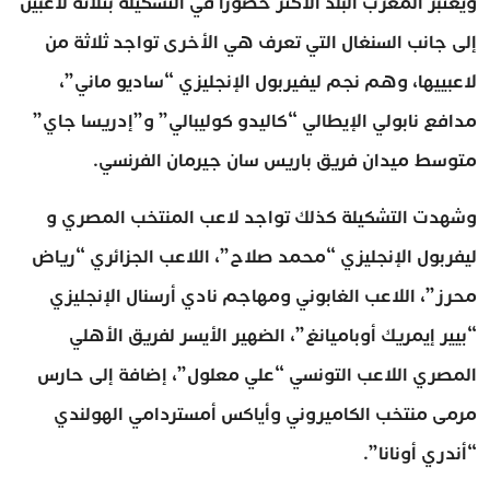
ويعتبر المغرب البلد الأكثر حضورا في التشكيلة بثلاثة لاعبين
إلى جانب السنغال التي تعرف هي الأخرى تواجد ثلاثة من
لاعبييها، وهم نجم ليفيربول الإنجليزي “ساديو ماني”،
مدافع نابولي الإيطالي “كاليدو كوليبالي” و”إدريسا جاي”
متوسط ميدان فريق باريس سان جيرمان الفرنسي.
وشهدت التشكيلة كذلك تواجد لاعب المنتخب المصري و
ليفربول الإنجليزي “محمد صلاح”، اللاعب الجزائري “رياض
محرز”، اللاعب الغابوني ومهاجم نادي أرسنال الإنجليزي
“بيير إيمريك أوباميانغ”، الضهير الأيسر لفريق الأهلي
المصري اللاعب التونسي “علي معلول”، إضافة إلى حارس
مرمى منتخب الكاميروني وأياكس أمستردامي الهولندي
“أندري أونانا”.