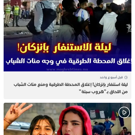
قبل أسبوع واحد
​ليلة استنفار بإنزكان! إغلاق المحطة الطرقية ومنع مئات الشباب
من اللحاق بـ”هروب سبتة”