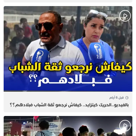
قبل 6 أيام
بالفيديو..الحريك كيتزايد.. كيفاش نرجعو ثقة الشباب فبلادهم؟؟