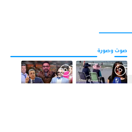
صوت وصورة
قبل يوم واحد
قبل 3 أيام
بالفيديو.. شواطئ أكادير
بالفيديو.. فضائح
.. بين الإقبال الكبير
التزكيات..العائلات
وارتفاع التكاليف
السياسية تحكم المغرب
الازدحام وغلاء الكراء
وقصة “وهبي”