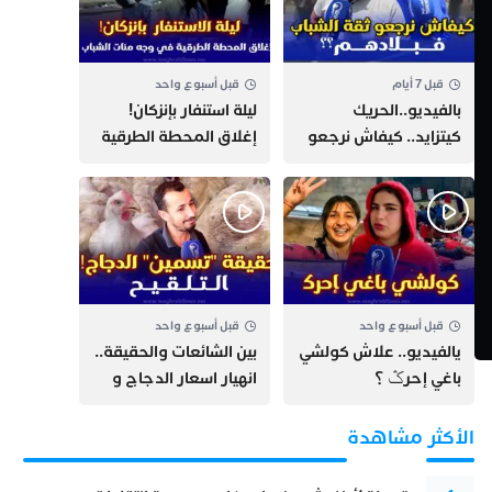
قبل 7 أيام
قبل أسبوع واحد
بالفيديو..الحريك
​ليلة استنفار بإنزكان!
كيتزايد.. كيفاش نرجعو
إغلاق المحطة الطرقية
ثقة الشباب فبلادهم؟؟
ومنع مئات الشباب من
اللحاق بـ”هروب سبتة”
قبل أسبوع واحد
قبل أسبوع واحد
يالفيديو.. علاش كولشي
بين الشائعات والحقيقة..
باغي إحرݣ ؟
انهيار اسعار الدجاج و
حقيقة التسمين ”
التلقيح “
الأكثر مشاهدة