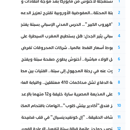
عودة مستعجلة لأخنوش من مايوركا بعد موجة انتقادات واسعة
1
أزمة سبتة المحتلة…المفوضية الأوروبية تقترح تعزيز الدعم المالي والت
2
عملية “الهروب الكبير”… الحرس المدني الإسباني بسبتة يفتح قناة رسمية
3
تقرير إسباني يثير الجدل: هل يستطيع المغرب السيطرة على سبتة ومليل
4
رغم هبوط أسعار النفط عالميا.. شركات المحروقات تفرض زيادة جديد
5
بعد حفل الولاء مباشرة.. أخنوش يطوي صفحة سبتة ويفتح ملف الاستجم
6
المسكوت عنه في رحلة المجهول إلى سبتة.. الفتيات بين مطرقة البحر وس
7
مقاطعة الدفاع تشل محاكمات 410 معتقلين.. والنيابة العامة تبحث عن حل قانوني
8
الحكم على المذيعة المصرية سارة خليفة و12 متهما بالإعدام في قضية هزت بلاد الفراعنة
9
أزمة تهز فندق“أكادير بيتش كلوب”…اتهامات باقتحام المكتب النقابي وم
10
بعد انكشاف الحقيقة.. “إل كونفيدينسيال” في قلب فضيحة صورة مضلل
11
إسبانيا تنصب حواجز عائمة قبالة سبتة لتفعيل الإعادة الفورية للمهاجرين
12