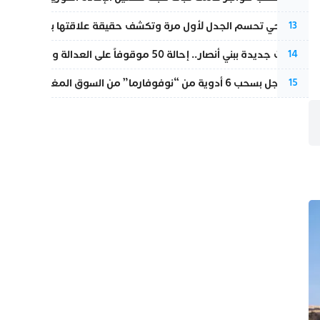
نورا فتحي تحسم الجدل لأول مرة وتكشف حقيقة علاقتها بياسين بونو
13
تطورات جديدة ببني أنصار.. إحالة 50 موقوفاً على العدالة ومتابعات بتهم ثقيلة
14
قرار عاجل بسحب 6 أدوية من “نوفوفارما” من السوق المغربية بسبب خلل في الجودة
15