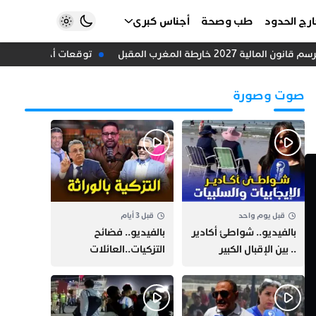
رج الحدود
طب وصحة
أجناس كبرى
20 خارطة المغرب المقبل
توقعات أحول الطقس لي
صوت وصورة
قبل يوم واحد
قبل 3 أيام
بالفيديو.. شواطئ أكادير
بالفيديو.. فضائح
.. بين الإقبال الكبير
التزكيات..العائلات
وارتفاع التكاليف
السياسية تحكم المغرب
الازدحام وغلاء الكراء
وقصة “وهبي”
و”السيمو” تثير الجدل