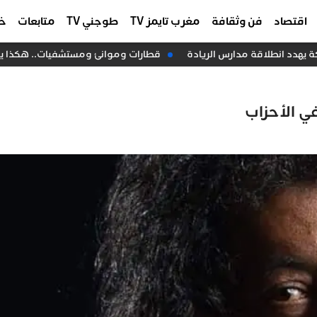
اقتصاد
فن وثقافة
مغرب تايمز TV
طوجني TV
متابعات
خا
هدد انطلاقة مدارس الريادة
قطارات وموانئ ومستشفيات.. هكذا يرسم قانون المالية 27
ي الأحزاب