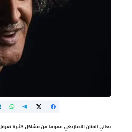
يعاني الفنان الأمازيغي عموما من مشاكل كثيرة تعرقل